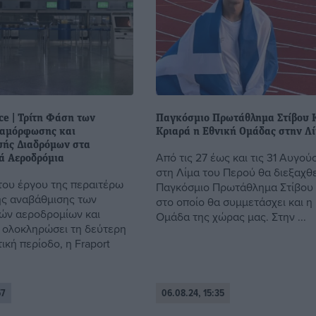
ce | Τρίτη Φάση των
Παγκόσμιο Πρωτάθλημα Στίβου 
ναμόρφωσης και
Κριαρά η Εθνική Ομάδας στην Λ
ής Διαδρόμων στα
Από τις 27 έως και τις 31 Αυγού
ά Αεροδρόμια
στη Λίμα του Περού θα διεξαχθε
 του έργου της περαιτέρω
Παγκόσμιο Πρωτάθλημα Στίβου
ς αναβάθμισης των
στο οποίο θα συμμετάσχει και η
ών αεροδρομίων και
Ομάδα της χώρας μας. Στην ...
 ολοκληρώσει τη δεύτερη
κή περίοδο, η Fraport
57
06.08.24, 15:35