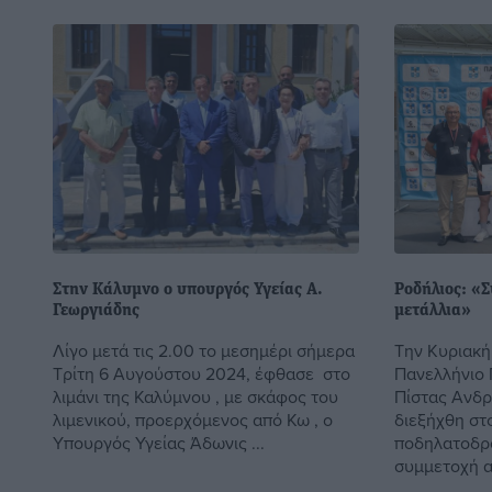
Στην Κάλυμνο ο υπουργός Υγείας Α.
Ροδήλιος: «Σ
Γεωργιάδης
μετάλλια»
Λίγο μετά τις 2.00 το μεσημέρι σήμερα
Την Κυριακή
Τρίτη 6 Αυγούστου 2024, έφθασε στο
Πανελλήνιο
λιμάνι της Καλύμνου , με σκάφος του
Πίστας Ανδρ
λιμενικού, προερχόμενος από Κω , ο
διεξήχθη στ
Υπουργός Υγείας Άδωνις ...
ποδηλατοδρό
συμμετοχή α