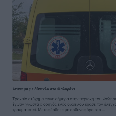
Ατύχημα με δίκυκλο στο Φαληράκι
Τροχαίο ατύχημα έγινε σήμερα στην περιοχή του Φαληρ
έγιναν γνωστά ο οδηγός ενός δικύκλου έχασε τον έλεγχ
τραυματιστεί. Μεταφέρθηκε με ασθενοφόρο στο ...