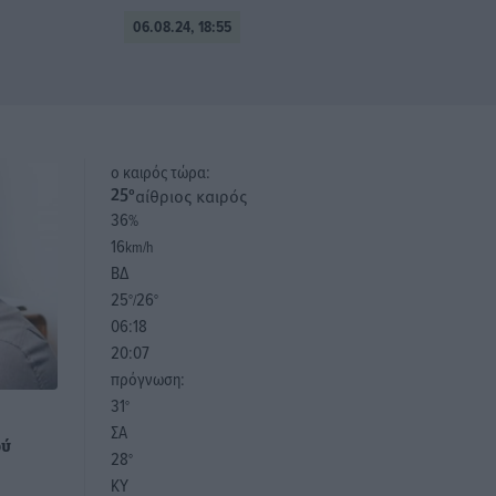
06.08.24, 18:55
o καιρός τώρα:
αίθριος καιρός
25
°
36
%
16
km/h
ΒΔ
25
26
°/
°
06:18
20:07
πρόγνωση:
31
°
ΣΑ
ού
28
°
ΚΥ