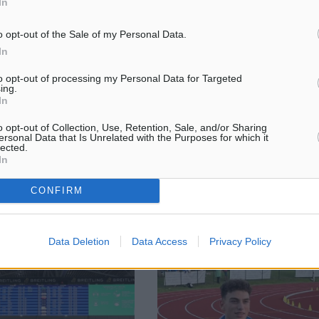
In
o opt-out of the Sale of my Personal Data.
In
to opt-out of processing my Personal Data for Targeted
ξη και όνειρα η επίσημη
Κλεόβουλος: Αρχικός στόχος του
ing.
γρήγορη παραμονή
In
 έναρξη της προετοιμασίας
Έχοντας ως παράδειγμα την
o opt-out of Collection, Use, Retention, Sale, and/or Sharing
αγωνιστικής περιόδου
υπερβατική πορεία της ομάδας 
ersonal Data that Is Unrelated with the Purposes for which it
κήρυξε” τον απόγευμα της
περασμένη αγωνιστική περίοδο
lected.
In
 Δευτέρας ο προπονητής
στο πρωτάθλημα της Α’ κατηγορ
νης ...
Blue Star Ferries, όσο και στο Κ
...
CONFIRM
05
06.08.24, 16:02
Data Deletion
Data Access
Privacy Policy