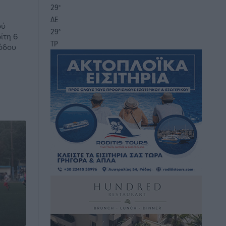
29
°
ΔΕ
ού
29
°
ίτη 6
ΤΡ
όδου