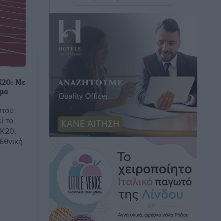
η Ελλάδα
Ειδήσεις
•
πριν 10 ώρες
Νέο ξενοδοχείο στη Ρόδο για την H
Hotels – Χατζηλαζάρου – Προχωρά
καινούργιο ξενοδοχείο στην Κω
Τοπικές Ειδήσεις
•
πριν 10 ώρες
Κ20: Με
ίμα
Αυτοκίνητο μπήκε παράνομα σε
στου
ί το
μονόδρομο στο Μαστιχάρι –
 Κ20,
Αναποδογύρισε όχημα με μητέρα και
 Εθνική
5χρονο παιδί
Τοπικές Ειδήσεις
•
πριν 10 ώρες
“Η Ευρώπη αντιμετώπιζε το
προσφυγικό σαν ταινία τρόμου” – Η
συγκλονιστική μαρτυρία της Χαρούλας
Γιασιράνη στον RV για τα γεγονότα που