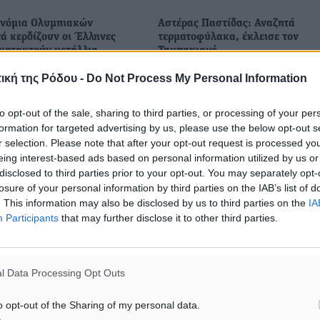
ονόμια Ολυμπιακών
Αστέρας Παστίδας: Αναζητά
ά κερδίζουν οι Έλληνες
τερματοφύλακα, έκλεισε τον
 κατακτούν μετάλλια
Ταμπακιανό
 θα λάβουν οι χρυσοί,
Με λίγες, αναμενόμενες λόγω
ική της Ρόδου -
Do Not Process My Personal Information
ι χάλκινοι Ολυμπιονίκες
επαγγελματικών υποχρεώσεων
όμια που θα λάβουν από το
απουσίες, οι οποίες πάντως δεν
to opt-out of the sale, sharing to third parties, or processing of your per
άτος Ένα από τα
διαταράσσουν την καθημερινότ
formation for targeted advertising by us, please use the below opt-out s
ριμ παγκοσμίως χορηγεί
ομάδας, συνεχίζεται η προετοιμ
r selection. Please note that after your opt-out request is processed y
των ποδοσφαιριστών ...
eing interest-based ads based on personal information utilized by us or
disclosed to third parties prior to your opt-out. You may separately opt-
6
06.08.24, 16:08
losure of your personal information by third parties on the IAB’s list of
. This information may also be disclosed by us to third parties on the
IA
Participants
that may further disclose it to other third parties.
l Data Processing Opt Outs
o opt-out of the Sharing of my personal data.