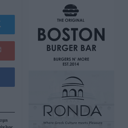
χιμη
κύκλιος