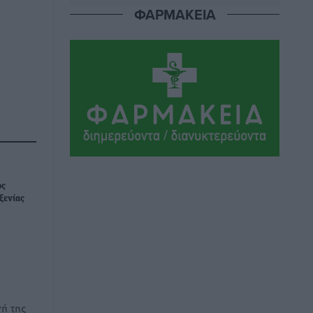
ΦΑΡΜΑΚΕΙΑ
Τα Γλυπτά του Παρθενώνα ως
προσωπικό δώρο στον Τραμπ
Δημο-Κρίσεις
•
πριν 11 ώρες
Το στενό της Κρεμαστής μπήκε στη
λίστα των 7 θαυμάτων της αναμονής
Δημο-Κρίσεις
•
πριν 11 ώρες
ΣΕΤΕ: Σημαντική θεσμική εξέλιξη η
ΚΥΑ για το ΕΧΠ για τον τουρισμό
ώς
Ειδήσεις
•
πριν 11 ώρες
ξενίας
Γ. Χατζημάρκος: “Δύο μεγάλες
δεσμεύσεις Γεωργιάδη” – Κίνητρα για
τους γιατρούς των νησιών και
συνεργασία Ρόδου με το Αττικόν για το
Ακτινοθεραπευτικό
ή της
Τοπικές Ειδήσεις
•
πριν 11 ώρες