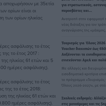
α αποχωρήσουν με 35ετία
για στρατιωτικούς, αστυνο
ων ορίων είναι οι
πυροσβέστες και…
η των ορίων ηλικίας
Ανατροπή στην εφαρμογή 
νέας διάταξης για τον τρόπ
αναγνώρισης της «μάχιμης
Τουρισμός για Όλους 2026
έρες ασφάλισης το έτος
Voucher διακοπών έως €60
 της το έτος 2017 :
Αυξάνονται τα εισοδηματικ
της ηλικίας 61 ετών και 5
ενισχύονται ΑμεΑ και πολύ
.400 ημέρες ασφάλισης).
Με αλλαγές και διευρυμέν
εισοδηματικά κριτήρια επι
το πρόγραμμα «Τουρισμός 
έρες ασφάλισης το έτος
Όλους 2026-2027», με στ
ας της το έτος 2018:
ση της ηλικίας 61 ετών και
Σχολικές εκδρομές: Αλλάζο
0.800 ημέρες ασφάλισης).
στις μονοήμερες και τις 5η