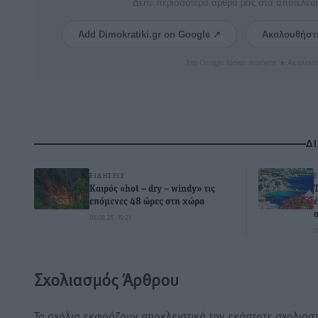
Δείτε περισσότερα άρθρα μας στα αποτελέσ
Add Dimokratiki.gr on Google ↗
Ακολουθήστ
Στο Google News πατήστε ★ Ακολουθ
Δ
ΕΙΔΉΣΕΙΣ
Καιρός «hot – dry – windy» τις
επόμενες 48 ώρες στη χώρα
08.08.26 · 19:21
0
Σχολιασμός Άρθρου
Τα σχόλια εκφράζουν αποκλειστικά τον εκάστοτε σχολιαστ