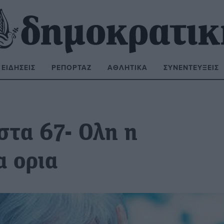
ΕΙΔΉΣΕΙΣ
ΡΕΠΟΡΤΆΖ
ΑΘΛΗΤΙΚΆ
ΣΥΝΕΝΤΕΎΞΕΙΣ
ΝΑΖΉΤΗΣΗ:
στα 67- Ολη η
α ορια