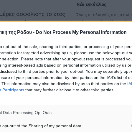
Νέα εγκύκλιος
μέρες ασφάλισης το έτος
Όλες οι αλλαγές στις σχολι
εκδρομές - Τι ορίζει η νέα
ας του το έτος 2018:
εγκύκλιος του υπ.…
της ηλικίας 65 ετών και 3
ική της Ρόδου -
Do Not Process My Personal Information
χυρωμένο όριο ηλικίας
Υπ. Υγείας: Η εγκύκλιος γι
to opt-out of the sale, sharing to third parties, or processing of your per
του ν. 4336/2015 δεν ήταν
αντιγριπικό εμβολιασμό – 
formation for targeted advertising by us, please use the below opt-out s
ον υπολογισμό του νέου
r selection. Please note that after your opt-out request is processed y
σκευάσματα για πρώτη φο
 του ν.4336/2015,
eing interest-based ads based on personal information utilized by us or
Συνολικά φέτος θα
disclosed to third parties prior to your opt-out. You may separately opt-
ρο 1 παρ. 2 της ανωτέρω
κυκλοφορήσουν έξι αντιγρ
losure of your personal information by third parties on the IAB’s list of
εμβόλια, όπως αναφέρεται
. This information may also be disclosed by us to third parties on the
IA
εγκύκλιο με…
Participants
that may further disclose it to other third parties.
μέρες ασφάλισης το έτος
 του το έτος 2017:
l Data Processing Opt Outs
ση της ηλικίας 62 ετών
o opt-out of the Sharing of my personal data.