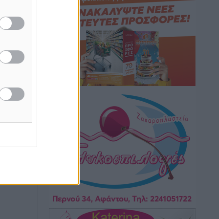
καιρικά φαινόμενα δεν υπάρχουν
περιθώρια εφησυχασμού
Ειδήσεις
•
πριν 4 ώρες
Στον Άγιο Νικόλαο Χάλκης ανοίγει
ξανά το ανανεωμένο εκκλησιαστικό
μουσείο από τη Λέσχη Lions Χάλκης
Τοπικές Ειδήσεις
•
πριν 5 ώρες
Ρόδος: «Βουλιάζει» από τουρίστες –
Πάνω από 1 εκατ. επιβάτες και 55
κρουαζιερόπλοια
Τοπικές Ειδήσεις
•
πριν 5 ώρες
Γ’ Εθνική Κατηγορία: Οι ημερομηνίες
των αγωνιστικών της κανονικής
περιόδου
Αθλητικά
•
πριν 10 ώρες