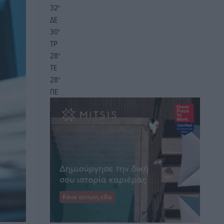
32
°
ΔΕ
30
°
ΤΡ
28
°
ΤΕ
28
°
ΠΕ