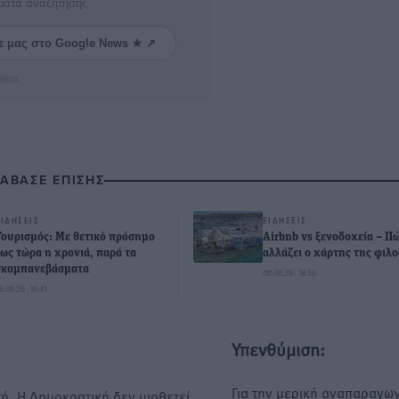
ματα αναζήτησης
ε μας στο Google News ★ ↗
ήστε
ΙΑΒΑΣΕ ΕΠΙΣΗΣ
ΕΙΔΉΣΕΙΣ
ΕΙΔΉΣΕΙΣ
Τουρισμός: Με θετικό πρόσημο
Airbnb vs ξενοδοχεία – Π
έως τώρα η χρονιά, παρά τα
αλλάζει ο χάρτης της φιλο
σκαμπανεβάσματα
08.08.26 · 18:30
8.08.26 · 18:41
Υπενθύμιση:
Για την μερική αναπαραγωγ
ή. Η Δημοκρατική δεν υιοθετεί