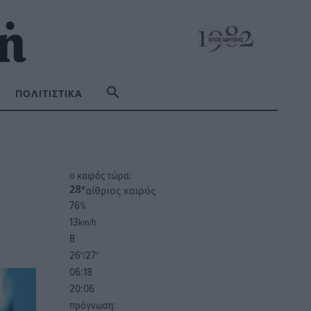
ΠΟΛΙΤΙΣΤΙΚΆ
o καιρός τώρα:
αίθριος καιρός
28
°
76
%
13
km/h
Β
26
27
°/
°
06:18
20:06
πρόγνωση: