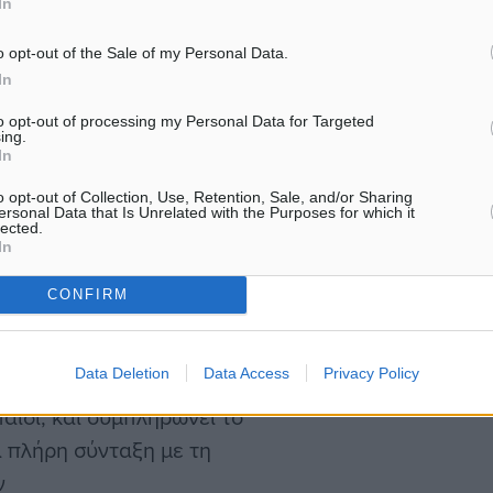
In
ημέρες ασφάλισης από
o opt-out of the Sale of my Personal Data.
In
ηλικίας με πλήρες ποσό
ξης (η πρόβλεψη αυτή
to opt-out of processing my Personal Data for Targeted
ing.
). Στις περιπτώσεις της
In
εση των 100 τουλάχιστον
o opt-out of Collection, Use, Retention, Sale, and/or Sharing
ενταετία πριν την
ersonal Data that Is Unrelated with the Purposes for which it
lected.
In
CONFIRM
Data Deletion
Data Access
Privacy Policy
έχει συμπληρώσει 5.500
αιδί, και συμπληρώνει το
αι πλήρη σύνταξη με τη
ν