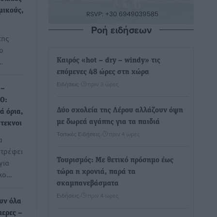
μικούς,
Ροή ειδήσεων
της
ο
…
Καιρός «hot – dry – windy» τις
επόμενες 48 ώρες στη χώρα
Ειδήσεις
•
πριν 3 ώρες
 –
0:
Δύο σχολεία της Λέρου αλλάζουν όψη
ά όρια,
με δωρεά αγάπης για τα παιδιά
τεκνοι
Τοπικές Ειδήσεις
•
πριν 4 ώρες
α
στρέφει
Τουρισμός: Με θετικό πρόσημο έως
για
τώρα η χρονιά, παρά τα
όχο…
σκαμπανεβάσματα
Ειδήσεις
•
πριν 4 ώρες
υν όλα
μερες –