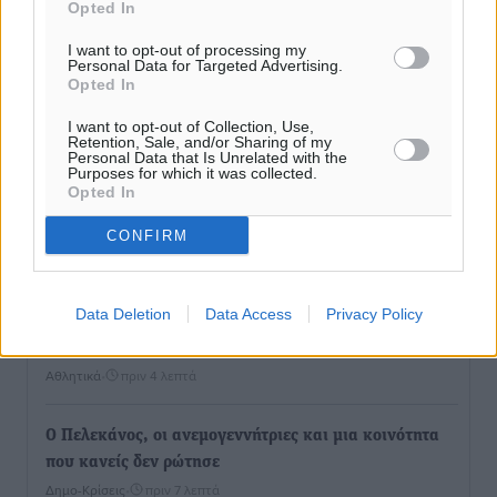
Opted In
I want to opt-out of processing my
Personal Data for Targeted Advertising.
Opted In
I want to opt-out of Collection, Use,
Retention, Sale, and/or Sharing of my
Personal Data that Is Unrelated with the
Purposes for which it was collected.
Opted In
CONFIRM
Ροή ειδήσεων
Data Deletion
Data Access
Privacy Policy
Χωρίς υποχρεωτική παρουσία μικρών στη 12άδα
Αθλητικά
•
πριν 4 λεπτά
Ο Πελεκάνος, οι ανεμογεννήτριες και μια κοινότητα
που κανείς δεν ρώτησε
Δημο-Κρίσεις
•
πριν 7 λεπτά