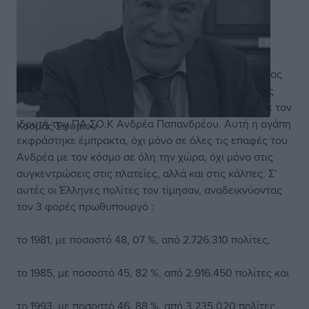
Στην πολιτική ιστορία της σύγχρονης 3ης Δημοκρατίας
της χώρας μας, ξεχωριστή θέση έχει η σχέση αγάπης
πολύ μεγάλου τμήματος της ελληνικής κοινωνίας, με τον
ιδρυτή του ΠΑ.ΣΟ.Κ Ανδρέα Παπανδρέου. Αυτή η αγάπη
Κοσμάς Σφυρίου
εκφράστηκε έμπρακτα, όχι μόνο σε όλες τις επαφές του
Ανδρέα με τον κόσμο σε όλη την χώρα, όχι μόνο στις
συγκεντρώσεις στις πλατείες, αλλά και στις κάλπες. Σ’
αυτές οι Έλληνες πολίτες τον τίμησαν, αναδεικνύοντας
τον 3 φορές πρωθυπουργό :
το 1981, με ποσοστό 48, 07 %, από 2.726.310 πολίτες,
το 1985, με ποσοστό 45, 82 %, από 2.916.450 πολίτες και
το 1993, με ποσοστό 46, 88 %, από 3.235.020 πολίτες.