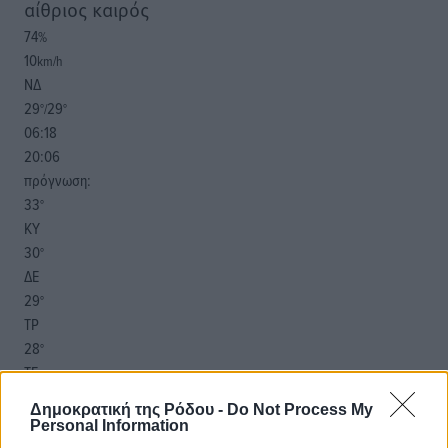
αίθριος καιρός
74
%
10
km/h
ΝΔ
29
29
°/
°
06:18
20:06
πρόγνωση:
33
°
ΚΥ
30
°
ΔΕ
29
°
ΤΡ
28
°
ΤΕ
Δημοκρατική της Ρόδου -
Do Not Process My
Personal Information