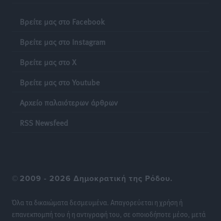
“πτήση” τους
Αθλητικά
•
πριν 19 ώρες
Βρείτε μας στο Facebook
Βρείτε μας στο Instagram
Άρης Αρχαγγέλου: Στο πλευρό του άτυχου Ιάκωβου
Θωμά
Βρείτε μας στο X
Αθλητικά
•
πριν 19 ώρες
Βρείτε μας στο Youtube
Φοίβος: Η μεγάλη επιστροφή του Μπρένο Σαλβατιέρα
Αρχείο παλαιότερων άρθρων
Αθλητικά
•
πριν 19 ώρες
RSS Newsfeed
Κλεάνθης: Έτοιμες οι κάρτες διαρκείας της νέας
σεζόν
Αθλητικά
•
πριν 19 ώρες
©
2009 - 2026 Δημοκρατική της Ρόδου.
Ατρόμητος Διμυλιάς: Ο Μαργαρίτης και μία
αδιαπραγμάτευτη φιλοσοφία
Όλα τα δικαιώματα δεσμευμένα. Απαγορεύεται η χρήση ή
Αθλητικά
•
πριν 19 ώρες
επανεκπομπή του ή η αντιγραφή του, σε οποιοδήποτε μέσο, μετά