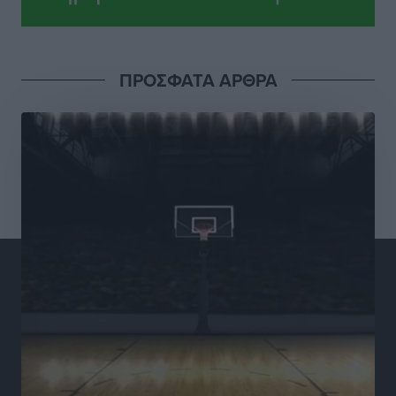
Πρωτάθλημα Καλαθοσφαίρισης Δικηγορικών
Συλλόγων Ελλάδας και Κύπρου: Η Ρόδος φιλοξένησε
με επιτυχία την 17η διοργάνωση
ΠΡΟΣΦΑΤΑ ΑΡΘΡΑ
Αθλητικά
•
πριν 2 ώρες
Φοιτητική στέγη: «Φωτιά» τα ενοίκια σε Αθήνα και
Θεσσαλονίκη – Έως 800 ευρώ στο Ρέθυμνο
Ειδήσεις
•
πριν 2 ώρες
Η Τουρκία σε νέο «κρεσέντο» προκλήσεων στο Αιγαίο
με 18 παραβάσεις και παραβιάσεις
Ειδήσεις
•
πριν 2 ώρες
Θερινές εκπτώσεις 2026 έως τις 31 Αυγούστου – Τι
πρέπει να προσέξουν οι καταναλωτές
Ειδήσεις
•
πριν 3 ώρες