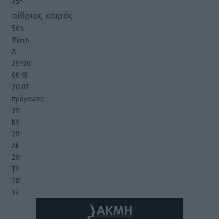
25
°
αίθριος καιρός
56
%
11
km/h
Δ
25
26
°/
°
06:18
20:07
πρόγνωση:
31
°
ΚΥ
29
°
ΔΕ
29
°
ΤΡ
28
°
ΤΕ