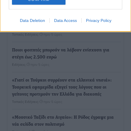
Τοπικές Ειδήσεις
•
πριν 5 ώρες
ΥΠΑΑΤ: 12,5 εκατ. ευρώ στις 13 Περιφέρειες για μέτρα
Data Deletion
Data Access
Privacy Policy
βιοασφάλειας
Τοπικές Ειδήσεις
•
πριν 5 ώρες
Ποιοι φοιτητές μπορούν να λάβουν ενίσχυση για
στέγη έως 2.500 ευρώ
Ειδήσεις
•
πριν 5 ώρες
«Γιατί οι Τούρκοι συρρέουν στα ελληνικά νησιά»:
Τουρκική εφημερίδα εξηγεί τους λόγους που οι
γείτονες προτιμούν την Ελλάδα για διακοπές
Τοπικές Ειδήσεις
•
πριν 5 ώρες
«Μουσικό Ταξίδι στο Αιγαίο»: Η Ρόδος έγραψε μια
νέα σελίδα στον πολιτισμό