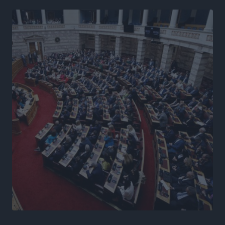
Γ. Χατζημάρκος από το Μέγαρο Μαξίμου: “Ο
τουρισμός μπορεί να γίνει ο μεγαλύτερος πελάτης της
ελληνικής βιομηχανίας”
Τοπικές Ειδήσεις
•
πριν 12 ώρες
Έρευνα ΕΟΤ: Οι Ευρωπαίοι ταξιδιώτες «ψηφίζουν»
Ελλάδα
Ειδήσεις
•
πριν 12 ώρες
Άκυρες οι εγκύκλιοι που δεν αναρτώνται,
υποχρεωτική η δημοσίευσή τους από την 1η
Οκτωβρίου
Ειδήσεις
•
πριν 12 ώρες
Καύσιμα: «Καίνε» οι τιμές και στα νησιά μας – Γιατί
δεν πέφτουν και πότε μπορεί να έρθει αποκλιμάκωση