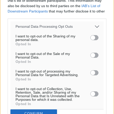
IAB’s list of downstream participants. This information may
also be disclosed by us to third parties on the
IAB’s List of
Downstream Participants
that may further disclose it to other
third parties.
Personal Data Processing Opt Outs
I want to opt-out of the Sharing of my
personal data.
Opted In
I want to opt-out of the Sale of my
Personal Data.
Opted In
Ροή ειδήσεων
I want to opt-out of processing my
Personal Data for Targeted Advertising.
Opted In
Τριήμερο εξόδου: Πάνω από 129.000 επιβάτες
I want to opt-out of Collection, Use,
αναχωρούν από Πειραιά, Ραφήνα και Λαύριο
Retention, Sale, and/or Sharing of my
Personal Data that Is Unrelated with the
Ειδήσεις
•
πριν 4 ώρες
Purposes for which it was collected.
Opted In
Τι αλλάζει το χωροταξικό στις τουριστικές επενδύσεις
CONFIRM