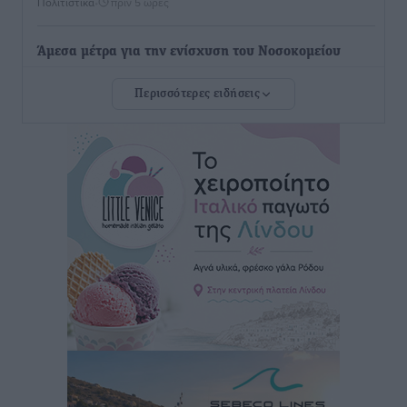
Πολιτιστικά
•
πριν 5 ώρες
Άμεσα μέτρα για την ενίσχυση του Νοσοκομείου
Ρόδου και αντιμετώπιση των ελλείψεων προσωπικού
Περισσότερες ειδήσεις
ανακοίνωσε ο Άδωνις Γεωργιάδης
Τοπικές Ειδήσεις
•
πριν 6 ώρες
Iατρικός Σύλλογος Ροδου προς Α. Γεωργιάδη:
Στρατηγικές Προτάσεις για την Ενίσχυση της
Δημόσιας Υγείας στη Νησιωτική Ελλάδα και στα
Νοσοκομεία της Γ΄ Ζώνης
Τοπικές Ειδήσεις
•
πριν 6 ώρες
Πάνθηρες: Ξεκίνησαν αισιόδοξοι για την παρθενική
“πτήση” τους
Αθλητικά
•
πριν 6 ώρες
Άρης Αρχαγγέλου: Στο πλευρό του άτυχου Ιάκωβου