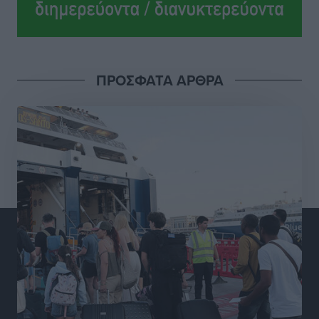
Ροδήλιος: Ο απολογισμός από το Πανελλήνιο
Πρωτάθλημα Πίστας
Αθλητικά
•
πριν 10 ώρες
ΠΡΟΣΦΑΤΑ ΑΡΘΡΑ
Διαγόρας: Μετεγγραφικό ντεμαράζ
Αθλητικά
•
πριν 10 ώρες
Γ.Σ. Διαγόρας: Εντατική προετοιμασία και επιστροφή
Ρίζου στις Ακαδημίες
Αθλητικά
•
πριν 10 ώρες
Εθνική Ανδρών: Ραντεβού στο Telekom Center Athens
Αθλητικά
•
πριν 10 ώρες
ΕΠΟ: Απέσυρε τη στήριξή της στην υποψηφιότητα
του Ινφαντίνο
Αθλητικά
•
πριν 10 ώρες