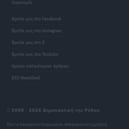
Οικονομία
Νέες τουρκικές παραβιάσεις στο Αιγαίο – Μία
εμπλοκή με ελληνικά μαχητικά
Βρείτε μας στο Facebook
Ειδήσεις
•
πριν 14 ώρες
Βρείτε μας στο Instagram
Γονικές παροχές: Οι παγίδες στις μεταφορές
Βρείτε μας στο X
χρημάτων που μπορεί να κοστίσουν σε φόρο
Ειδήσεις
•
πριν 14 ώρες
Βρείτε μας στο Youtube
Αρχείο παλαιότερων άρθρων
Η επόμενη παγκόσμια δύναμη στα υδροπλάνα μπορεί
να είναι η Ελλάδα
RSS Newsfeed
Ειδήσεις
•
πριν 14 ώρες
Στη Σύμη η Φαίη Σκορδά επισκέφθηκε την Ιερά Μονή
του Πανορμίτη
©
2009 - 2026 Δημοκρατική της Ρόδου.
Τοπικές Ειδήσεις
•
πριν 14 ώρες
Όλα τα δικαιώματα δεσμευμένα. Απαγορεύεται η χρήση ή
Σερβία: Ανακάμπτουν οι τουριστικές ροές προς την