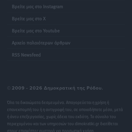
Βρείτε μας στο Instagram
Β. Καρνάβας: Το ΠΑΣΟΚ οργανώνεται από τώρα για
την εκλογική μάχη – Επανεκκινούν οι τοπικές
Βρείτε μας στο X
επιτροπές στα Δωδεκάνησα
Βρείτε μας στο Youtube
Τοπικές Ειδήσεις
•
πριν 7 ώρες
Αρχείο παλαιότερων άρθρων
Ψηφιακό δίδυμο για τα δάση της Ρόδου και 3D
εκτύπωση 42 οικισμών
RSS Newsfeed
Τοπικές Ειδήσεις
•
πριν 7 ώρες
Ένα όνομα που ταιριάζει στην Ρόδο
Δημο-Κρίσεις
•
πριν 7 ώρες
©
2009 - 2026 Δημοκρατική της Ρόδου.
Όταν τα γεγονότα απαντούν στα σενάρια
Όλα τα δικαιώματα δεσμευμένα. Απαγορεύεται η χρήση ή
Δημο-Κρίσεις
•
πριν 7 ώρες
επανεκπομπή του ή η αντιγραφή του, σε οποιοδήποτε μέσο, μετά
ή άνευ επεξεργασίας, χωρίς άδεια του εκδότη. Το σύνολο του
περιεχομένου και των υπηρεσιών του dimokratiki.gr διατίθεται
Η Ρόδος βρήκε επιτέλους το πρόβλημά της και είναι
στους επισκέπτες αυστηρά για προσωπική χρήση.
στην Πάρο