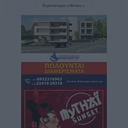
Περισσότερες ειδήσεις
Νέες ταυτότητες: Ποιοι πρέπει να τις αλλάξουν άμεσα
και ποιοι όχι
Ειδήσεις
•
πριν 2 ώρες
Στον Ιπποκράτη η Μαρία Βλάχου
Αθλητικά
•
πριν 2 ώρες
Οικονομική ενίσχυση για συντήρηση στο κλειστό της
Καρπάθου
Αθλητικά
•
πριν 2 ώρες
Στάθης Αντωνάς: Ένα βήμα πριν από επαγγελματικό
συμβόλαιο πυγμαχίας με MTGP και BXGP για Ευρώπη
και Αυστραλία
Αθλητικά
•
πριν 2 ώρες
ΚΑΕ Κολοσσός: Τα… ευρωπαϊκά εισιτήρια διαρκείας