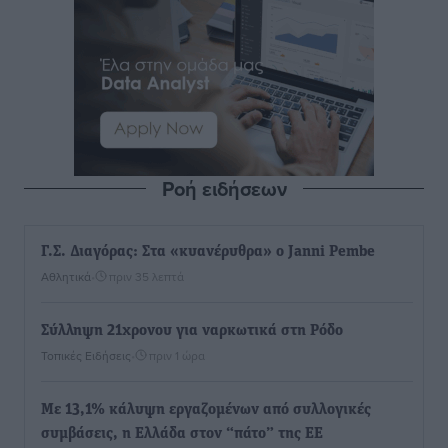
Ροή ειδήσεων
Γ.Σ. Διαγόρας: Στα «κυανέρυθρα» ο Janni Pembe
Αθλητικά
•
πριν 35 λεπτά
Σύλληψη 21χρονου για ναρκωτικά στη Ρόδο
Τοπικές Ειδήσεις
•
πριν 1 ώρα
Με 13,1% κάλυψη εργαζομένων από συλλογικές
συμβάσεις, η Ελλάδα στον “πάτο” της ΕΕ