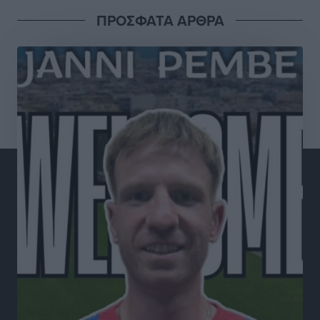
Ειδήσεις
•
πριν 4 ώρες
ΠΡΟΣΦΑΤΑ ΑΡΘΡΑ
Οι πρώτες εικόνες του νέου Canadair που έρχεται
Ελλάδα και θα πετά και νύχτα
Ειδήσεις
•
πριν 4 ώρες
Premia Properties: Επενδύσεις άνω των 500 εκατ.
ευρώ σε ξενοδοχειακές μονάδες
Τοπικές Ειδήσεις
•
πριν 4 ώρες
Αυξήθηκαν οι Ελληνες που αποφάσισαν να
διακόψουν το κάπνισμα
Ειδήσεις
•
πριν 4 ώρες
Έκτακτο επίδομα παιδιού: Έως 10 Αυγούστου η
προθεσμία για ΑΦΜ – Ποιοι πάνε ταμείο
Ειδήσεις
•
πριν 4 ώρες