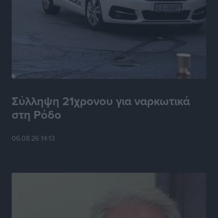
Κινητοποίηση της Πυροσβεστικής στην Κάρπαθο, για
τη φωτιά στην περιοχή Σάνταλο
Τοπικές Ειδήσεις
•
πριν 6 ώρες
Η Ρόδος μπαίνει στη διεκδίκηση για τη Μεσογειακή
Πρωτεύουσα Πολιτισμού και Διαλόγου 2028
Τοπικές Ειδήσεις
•
πριν 6 ώρες
Σύλληψη 21χρονου για ναρκωτικά
στη Ρόδο
Σύμη: Στον 8ο αγνοούμενο Γερμανό τουρίστα ανήκει η
σορός που εντοπίστηκε
06.08.26 14:13
Τοπικές Ειδήσεις
•
πριν 6 ώρες
Η σιωπηρή παράταση του Ταμείου Ανάκαμψης για
την Ελλάδα
Ειδήσεις
•
πριν 6 ώρες
Το εκλογικό ρολόι του Μαξίμου χτυπά τέλη Μαΐου του