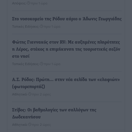
Απόψεις
•
πριν 1 ώρα
Στο νοσοκομείο της Ρόδου αύριο ο Άδωνις Γεωργιάδης
Τοπικές Ειδήσεις
•
πριν 1 ώρα
Φώτης Γιαννακός στον RV: Με αυξημένες πληρότητες
η Λέρος, στόχος η επιμήκυνση της τουριστικής σεζόν
στο νησί
Τοπικές Ειδήσεις
•
πριν 1 ώρα
Α.Σ. Ρόδος: Πρώτη… στην νέα σελίδα των «ελαφιών»
(φωτορεπορτάζ)
Αθλητικά
•
πριν 2 ώρες
Στίβος: Οι βαθμολογίες των συλλόγων της
Δωδεκανήσου
Αθλητικά
•
πριν 2 ώρες