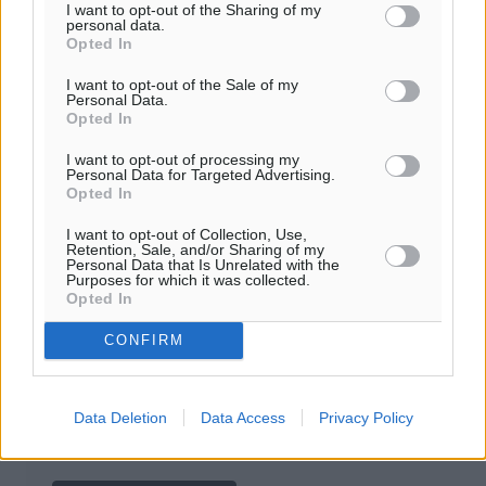
Πρέπει να συμπληρωθούν όλα τα πεδία για την
I want to opt-out of the Sharing of my
personal data.
υποβολή του σχολίου.
Opted In
I want to opt-out of the Sale of my
Όνοματεπώνυμο
Email
Personal Data.
Opted In
I want to opt-out of processing my
Personal Data for Targeted Advertising.
Φύλαξε τα στοιχεία μου για την επόμενη φορά.
Opted In
I want to opt-out of Collection, Use,
Retention, Sale, and/or Sharing of my
Personal Data that Is Unrelated with the
Purposes for which it was collected.
Opted In
CONFIRM
Data Deletion
Data Access
Privacy Policy