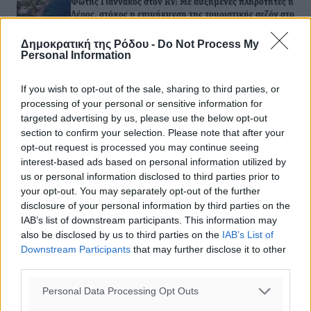
Φώτης Γιαννακός στον RV: Με αυξημένες πληρότητες η
Λέρος, στόχος η επιμήκυνση της τουριστικής σεζόν στο
νησί
06.08.26 · 13:54
Δημοκρατική της Ρόδου -
Do Not Process My
Personal Information
Σχολιασμός Άρθρου
If you wish to opt-out of the sale, sharing to third parties, or
processing of your personal or sensitive information for
targeted advertising by us, please use the below opt-out
Τα σχόλια εκφράζουν αποκλειστικά τον εκάστοτε
section to confirm your selection. Please note that after your
σχολιαστή. Η Δημοκρατική δεν υιοθετεί αυτές τις
opt-out request is processed you may continue seeing
απόψεις. Διατηρούμε το δικαίωμα να διαγράψουμε όποια
interest-based ads based on personal information utilized by
σχόλια θεωρούμε προσβλητικά ή περιέχουν ύβρεις, χωρίς
us or personal information disclosed to third parties prior to
καμμία προειδοποίηση. Χρήστες που δεν τηρούν τους
your opt-out. You may separately opt-out of the further
όρους χρήσης αποκλείονται.
disclosure of your personal information by third parties on the
IAB’s list of downstream participants. This information may
also be disclosed by us to third parties on the
IAB’s List of
Downstream Participants
that may further disclose it to other
Προσθέστε ένα σχόλιο
third parties.
Personal Data Processing Opt Outs
Το E-mail δεν θα δημοσιευτεί.