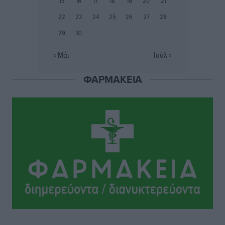
15
16
17
18
19
20
21
Πολιτιστικά
•
πριν 2 ώρες
22
23
24
25
26
27
28
29
30
Την άρση των εμποδίων για την άμεση λειτουργία του
βρεφονηπιακού σταθμού στην Κάσο, ζητά ο Μάνος
« Μάι
Ιούλ »
Κόνσολας
Τοπικές Ειδήσεις
•
πριν 3 ώρες
ΦΑΡΜΑΚΕΙΑ
Κλειστή αύριο βράδυ η παραλιακή οδός στο λιμάνι της
Κω
Τοπικές Ειδήσεις
•
πριν 3 ώρες
Στην ΑΑΔΕ ο Μητσοτάκης για το myAGRO: «Είναι μια
πολύ σημαντική ημέρα για τον πρωτογενή τομέα»
Ειδήσεις
•
πριν 4 ώρες
Ξενοδοχεία: Ανοδος 10% στον τζίρο με στάσιμες
διανυκτερεύσεις