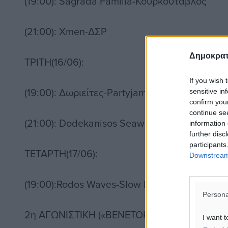
(19:00): Sagrada Familia-Κουρκούταβλος
(21:00): Xmen-ΔΣΡ
Δημοκρατ
ΤΡΙΤΗ(16/06):
If you wish 
(19:00): Δωριείτες-Partyjam
sensitive in
confirm you
continue se
(21:00): Dodekanisos Seaways-Golden Pistols
information 
further disc
participants
ΤΕΤΑΡΤΗ(17/06):
Downstream 
(19:00):Rodos Waves-Slow Motion
Persona
2η ΑΓΩΝΙΣΤΙΚΗ («ΒΕΝΕΤΟΚΛΕΙΟ»)
I want t