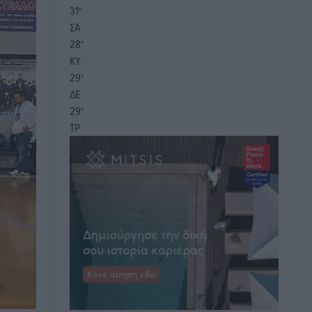
31
°
ΣΑ
28
°
ΚΥ
29
°
ΔΕ
29
°
ΤΡ