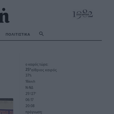
ΠΟΛΙΤΙΣΤΙΚΆ
o καιρός τώρα:
αίθριος καιρός
25
°
37
%
16
km/h
Ν-ΝΔ
25
27
°/
°
06:17
20:08
πρόγνωση: