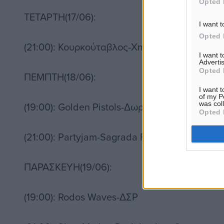
Opted 
ΤΕΤΑΡΤΗ(17/06):
I want t
Opted 
(21:00): Κουρκούταβλος-Xmen
I want 
Advertis
Opted 
ΠΕΜΠΤΗ(18/06):
I want t
of my P
was col
(19:00): Golden Pistols-Δωριείτες
Opted 
(21:00): Partyjam-Sagrada Familia
ΠΑΡΑΣΚΕΥΗ(19/06):
(19:00): Rodos Waves-ΔΣΡ