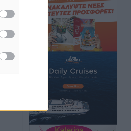
Hotels – Χατζηλαζάρου – Προχωρά
καινούργιο ξενοδοχείο στην Κω
Τοπικές Ειδήσεις
•
πριν 6 ώρες
Αυτοκίνητο μπήκε παράνομα σε
μονόδρομο στο Μαστιχάρι –
Αναποδογύρισε όχημα με μητέρα και
5χρονο παιδί
Τοπικές Ειδήσεις
•
πριν 6 ώρες
“Η Ευρώπη αντιμετώπιζε το
προσφυγικό σαν ταινία τρόμου” – Η
συγκλονιστική μαρτυρία της Χαρούλας
Γιασιράνη στον RV για τα γεγονότα που
οδήγησαν στο Σύμφωνο της Λέρου
Τοπικές Ειδήσεις
•
πριν 7 ώρες
Συναυλία με τον Γιάννη Κότσιρα στις