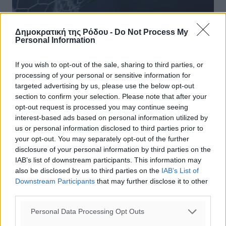
Δημοκρατική της Ρόδου -
Do Not Process My
Personal Information
If you wish to opt-out of the sale, sharing to third parties, or
Super League 1: Πότε αποφασίζει για
processing of your personal or sensitive information for
την πιθανή αναδιάρθρωση
targeted advertising by us, please use the below opt-out
section to confirm your selection. Please note that after your
Το Δ.Σ. της Super League 1 με βασικό θέμα την πιθανή
opt-out request is processed you may continue seeing
αναδιάρθρωση του πρωταθλήματος θα πραγματοποιηθεί
interest-based ads based on personal information utilized by
την Τετάρτη 27 Μαΐου στις 12:00, μέσω τηλεδιάσκεψης.
us or personal information disclosed to third parties prior to
Μετά το αίτημα των ...
your opt-out. You may separately opt-out of the further
disclosure of your personal information by third parties on the
IAB’s list of downstream participants. This information may
23.05.26, 18:05
also be disclosed by us to third parties on the
IAB’s List of
Downstream Participants
that may further disclose it to other
third parties.
Personal Data Processing Opt Outs