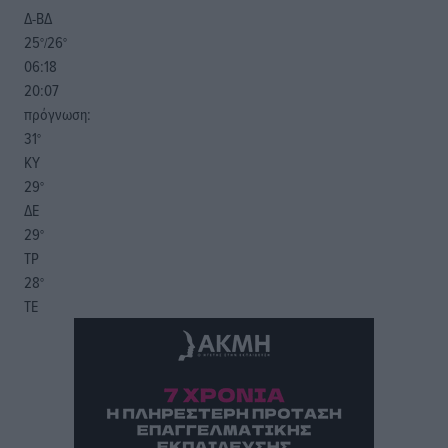
Δ-ΒΔ
25
26
°/
°
06:18
20:07
πρόγνωση:
31
°
ΚΥ
29
°
ΔΕ
29
°
ΤΡ
28
°
ΤΕ