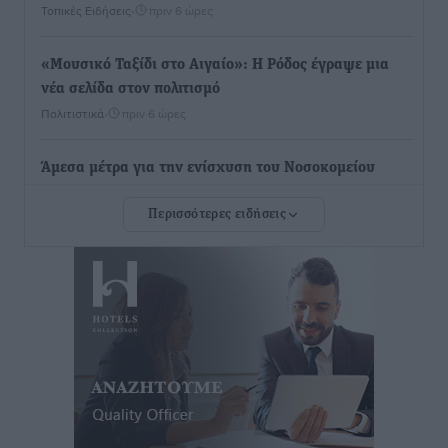
Τοπικές Ειδήσεις
•
πριν 6 ώρες
«Μουσικό Ταξίδι στο Αιγαίο»: Η Ρόδος έγραψε μια
νέα σελίδα στον πολιτισμό
Πολιτιστικά
•
πριν 6 ώρες
Άμεσα μέτρα για την ενίσχυση του Νοσοκομείου
Ρόδου και αντιμετώπιση των ελλείψεων προσωπικού
Περισσότερες ειδήσεις
ανακοίνωσε ο Άδωνις Γεωργιάδης
Τοπικές Ειδήσεις
•
πριν 6 ώρες
Iατρικός Σύλλογος Ροδου προς Α. Γεωργιάδη:
Στρατηγικές Προτάσεις για την Ενίσχυση της
Δημόσιας Υγείας στη Νησιωτική Ελλάδα και στα
Νοσοκομεία της Γ΄ Ζώνης
Τοπικές Ειδήσεις
•
πριν 7 ώρες
Πάνθηρες: Ξεκίνησαν αισιόδοξοι για την παρθενική