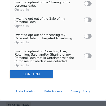
I want to opt-out of the Sharing of my
personal data.
Opted In
I want to opt-out of the Sale of my
Personal Data.
Opted In
I want to opt-out of processing my
Personal Data for Targeted Advertising.
Opted In
I want to opt-out of Collection, Use,
Retention, Sale, and/or Sharing of my
Personal Data that Is Unrelated with the
Purposes for which it was collected.
Στη Ρόδο έρχεται το… Eurobasket
Opted In
Tour 2026!
CONFIRM
Στη Ρόδο έρχεται από αύριο το… Eurobasket Tours 2026,
στο οποίο υπεύθυνος για την Ελλάδα είναι ο Ροδίτης
προπονητής, που εργάζεται στην Αυστρία Δημήτρης
Data Deletion
Data Access
Privacy Policy
Σαρίκας. Στις ομάδες ...
23.05.26, 18:00