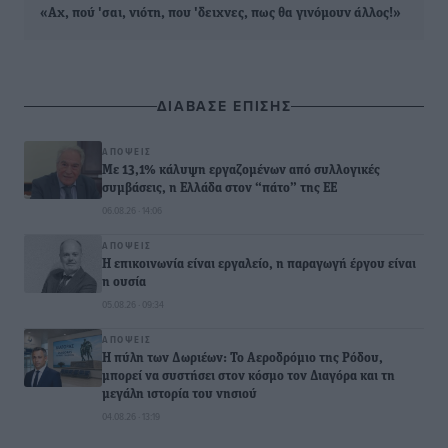
«Αχ, πού 'σαι, νιότη, που 'δειχνες, πως θα γινόμουν άλλος!»
ΔΙΑΒΑΣΕ ΕΠΙΣΗΣ
ΑΠΌΨΕΙΣ
Με 13,1% κάλυψη εργαζομένων από συλλογικές
συμβάσεις, η Ελλάδα στον “πάτο” της ΕΕ
06.08.26 · 14:06
ΑΠΌΨΕΙΣ
Η επικοινωνία είναι εργαλείο, η παραγωγή έργου είναι
η ουσία
05.08.26 · 09:34
ΑΠΌΨΕΙΣ
Η πύλη των Δωριέων: Το Αεροδρόμιο της Ρόδου,
μπορεί να συστήσει στον κόσμο τον Διαγόρα και τη
μεγάλη ιστορία του νησιού
04.08.26 · 13:19