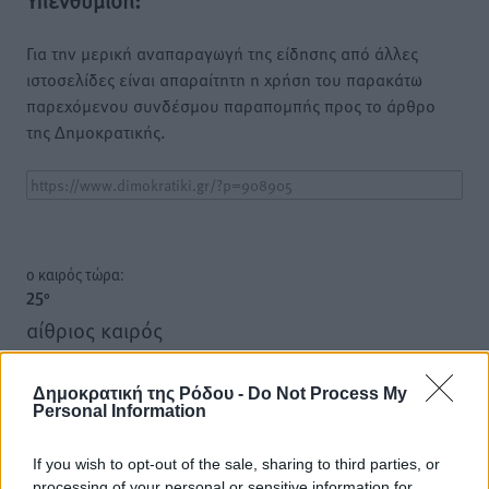
Για την μερική αναπαραγωγή της είδησης από άλλες
ιστοσελίδες είναι απαραίτητη η χρήση του παρακάτω
παρεχόμενου συνδέσμου παραπομπής προς το άρθρο
της Δημοκρατικής.
o καιρός τώρα:
25
°
αίθριος καιρός
51
%
11
km/h
Δημοκρατική της Ρόδου -
Do Not Process My
Δ
Personal Information
25
27
°/
°
06:18
If you wish to opt-out of the sale, sharing to third parties, or
processing of your personal or sensitive information for