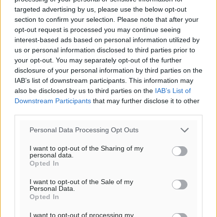
20:06
targeted advertising by us, please use the below opt-out
πρόγνωση:
section to confirm your selection. Please note that after your
33
°
opt-out request is processed you may continue seeing
ΚΥ
interest-based ads based on personal information utilized by
29
°
us or personal information disclosed to third parties prior to
ΔΕ
your opt-out. You may separately opt-out of the further
29
°
disclosure of your personal information by third parties on the
IAB’s list of downstream participants. This information may
ΤΡ
also be disclosed by us to third parties on the
IAB’s List of
28
°
Downstream Participants
that may further disclose it to other
ΤΕ
third parties.
Personal Data Processing Opt Outs
I want to opt-out of the Sharing of my
personal data.
Opted In
I want to opt-out of the Sale of my
Personal Data.
Opted In
I want to opt-out of processing my