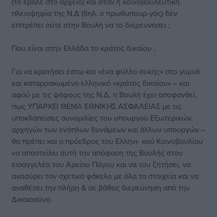
(το έβαλε στο αρχείο) και όταν η κοινοβουλευτική
πλειοψηφία της Ν.Δ (δηλ. ο πρωθυπουρ-γός) δεν
επιτρέπει ούτε στην Βουλή να το διερευνήσει ;
Που είναι στην Ελλάδα το κράτος δικαίου ;
Για να κρατήσει έστω και «ένα φύλλο συκής» στο γυμνό
και καταρρακωμένο ελληνικό «κράτος δικαίου» – και
αφού με τις ψήφους της Ν.Δ, η Βουλή έχει αποφανθεί,
πως ΥΠΑΡΧΕΙ ΘΕΜΑ ΕΘΝΙΚΗΣ ΑΣΦΑΛΕΙΑΣ με τις
υποκλαπείσες συνομιλίες του υπουργού Εξωτερικών,
αρχηγών των ενόπλων δυνάμεων και άλλων υπουργών –
θα πρέπει και ο πρόεδρος του Ελληνι- κού Κοινοβουλίου
να αποστείλει αυτή την απόφαση της Βουλής στον
εισαγγελέα του Αρείου Πάγου και να του ζητήσει, να
ανασύρει τον σχετικό φάκελο με όλα τα στοιχεία και να
αναθέσει την πλήρη & σε βάθος διερεύνηση από την
Δικαιοσύνη.