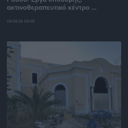
ακτινοθεραπευτικό κέντρο ...
Ροδήλιος: Ο απολογισμός από το Πανελλήνιο
Πρωτάθλημα Πίστας
08.08.26 08:08
Αθλητικά
•
πριν 19 ώρες
Διαγόρας: Μετεγγραφικό ντεμαράζ
Αθλητικά
•
πριν 19 ώρες
Γ.Σ. Διαγόρας: Εντατική προετοιμασία και επιστροφή
Ρίζου στις Ακαδημίες
Αθλητικά
•
πριν 19 ώρες
Εθνική Ανδρών: Ραντεβού στο Telekom Center Athens
Αθλητικά
•
πριν 19 ώρες
ΕΠΟ: Απέσυρε τη στήριξή της στην υποψηφιότητα
του Ινφαντίνο