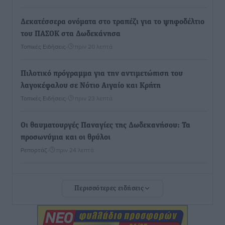
Δεκατέσσερα ονόματα στο τραπέζι για το ψηφοδέλτιο
του ΠΑΣΟΚ στα Δωδεκάνησα
Τοπικές Ειδήσεις
•
πριν 20 λεπτά
Πιλοτικό πρόγραμμα για την αντιμετώπιση του
λαγοκέφαλου σε Νότιο Αιγαίο και Κρήτη
Τοπικές Ειδήσεις
•
πριν 23 λεπτά
Οι θαυματουργές Παναγίες της Δωδεκανήσου: Τα
προσωνύμια και οι θρύλοι
Ρεπορτάζ
•
πριν 24 λεπτά
Τριήμερο εξόδου: Πάνω από 129.000 επιβάτες
Περισσότερες ειδήσεις
αναχωρούν από Πειραιά, Ραφήνα και Λαύριο
Ειδήσεις
•
πριν 14 ώρες