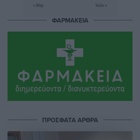
Άρης Αρχαγγέλου: Στο πλευρό του άτυχου Ιάκωβου
« Απρ
Ιούν »
Θωμά
Αθλητικά
•
πριν 15 ώρες
ΦΑΡΜΑΚΕΙΑ
Φοίβος: Η μεγάλη επιστροφή του Μπρένο Σαλβατιέρα
Αθλητικά
•
πριν 16 ώρες
Κλεάνθης: Έτοιμες οι κάρτες διαρκείας της νέας
σεζόν
Αθλητικά
•
πριν 16 ώρες
Ατρόμητος Διμυλιάς: Ο Μαργαρίτης και μία
αδιαπραγμάτευτη φιλοσοφία
Αθλητικά
•
πριν 16 ώρες
ΠΡΟΣΦΑΤΑ ΑΡΘΡΑ
Γ.Σ. Διαγόρας: Επέστρεψε στις Ακαδημίες η Ειρήνη
Παπαεμμανουήλ
Αθλητικά
•
πριν 17 ώρες