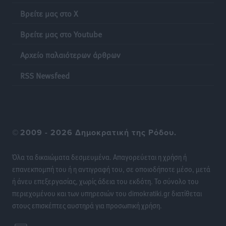
αντιδιαβρωτικών έργων και την άμεση ενίσχυση
Βρείτε μας στο X
αγροτών και κτηνοτρόφων που υπέστησαν ζημιές,
ζητά ο Μάνος Κόνσολας
Βρείτε μας στο Youtube
Τοπικές Ειδήσεις
•
πριν 21 ώρες
Αρχείο παλαιότερων άρθρων
Θεσμοθετείται από σήμερα το νέο Ειδικό Χωροταξικό
RSS Newsfeed
Πλαίσιο για τον Τουρισμό με κοινή υπουργική
απόφαση
Ειδήσεις
•
πριν 22 ώρες
©
2009 - 2026 Δημοκρατική της Ρόδου.
4η Γιορτή των Γιαρένιων στ’ Απόλλωνα Ρόδου το
Σάββατο 8 Αυγούστου
Όλα τα δικαιώματα δεσμευμένα. Απαγορεύεται η χρήση ή
Πολιτιστικά
•
πριν 22 ώρες
επανεκπομπή του ή η αντιγραφή του, σε οποιοδήποτε μέσο, μετά
ή άνευ επεξεργασίας, χωρίς άδεια του εκδότη. Το σύνολο του
«Στέρεψε» η αγορά από πινακίδες κυκλοφορίας:
περιεχομένου και των υπηρεσιών του dimokratiki.gr διατίθεται
Χιλιάδες αυτοκίνητα παραμένουν αταξινόμητα – Λύση
στους επισκέπτες αυστηρά για προσωπική χρήση.
αναζητά το υπουργείο
Ειδήσεις
•
πριν 23 ώρες