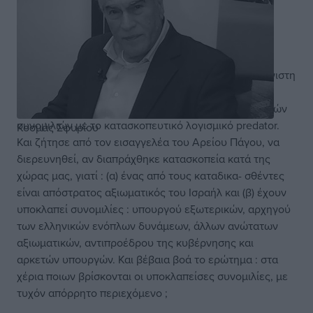
Το Πρωτοδικείο της Αθήνας καταδίκασε – με την μέγιστη
προβλεπόμενη από το νόμο ποινή – τους 4
κατηγορούμενους για τις υποκλοπές των τηλεφωνικών
συνομιλιών με το κατασκοπευτικό λογισμικό predator.
Κοσμάς Σφυρίου
Και ζήτησε από τον εισαγγελέα του Αρείου Πάγου, να
διερευνηθεί, αν διαπράχθηκε κατασκοπεία κατά της
χώρας μας, γιατί : (α) ένας από τους καταδικα- σθέντες
είναι απόστρατος αξιωματικός του Ισραήλ και (β) έχουν
υποκλαπεί συνομιλίες : υπουργού εξωτερικών, αρχηγού
των ελληνικών ενόπλων δυνάμεων, άλλων ανώτατων
αξιωματικών, αντιπροέδρου της κυβέρνησης και
αρκετών υπουργών. Και βέβαια βοά το ερώτημα : στα
χέρια ποιων βρίσκονται οι υποκλαπείσες συνομιλίες, με
τυχόν απόρρητο περιεχόμενο ;