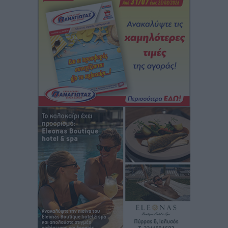
Τι αλλάζει το χωροταξικό στις τουριστικές επενδύσεις
Τοπικές Ειδήσεις
•
πριν 14 ώρες
ΥΠΑΑΤ: 12,5 εκατ. ευρώ στις 13 Περιφέρειες για μέτρα
βιοασφάλειας
Τοπικές Ειδήσεις
•
πριν 14 ώρες
Ποιοι φοιτητές μπορούν να λάβουν ενίσχυση για
στέγη έως 2.500 ευρώ
Ειδήσεις
•
πριν 14 ώρες
«Γιατί οι Τούρκοι συρρέουν στα ελληνικά νησιά»:
Τουρκική εφημερίδα εξηγεί τους λόγους που οι
γείτονες προτιμούν την Ελλάδα για διακοπές
Τοπικές Ειδήσεις
•
πριν 14 ώρες
«Μουσικό Ταξίδι στο Αιγαίο»: Η Ρόδος έγραψε μια
νέα σελίδα στον πολιτισμό