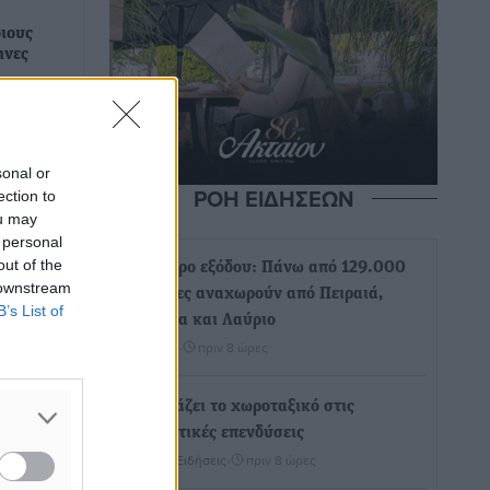
οιους
ηνες
για το
από 28
 80%
sonal or
ΡΟΗ ΕΙΔΗΣΕΩΝ
ection to
ou may
 personal
out of the
Τριήμερο εξόδου: Πάνω από 129.000
 downstream
επιβάτες αναχωρούν από Πειραιά,
B’s List of
Ραφήνα και Λαύριο
Ειδήσεις
•
πριν 8 ώρες
Τι αλλάζει το χωροταξικό στις
τουριστικές επενδύσεις
Τοπικές Ειδήσεις
•
πριν 8 ώρες