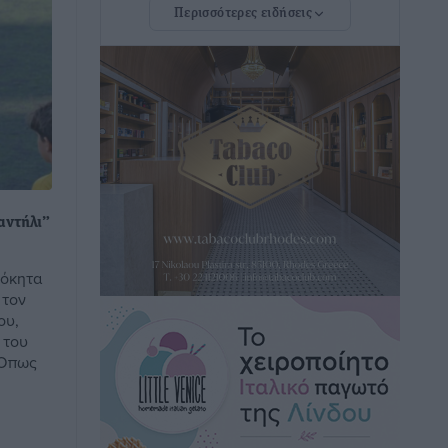
Περισσότερες ειδήσεις
Άμεσα μέτρα για την ενίσχυση του
Νοσοκομείου Ρόδου και αντιμετώπιση
των ελλείψεων προσωπικού
ανακοίνωσε ο Άδωνις Γεωργιάδης
Τοπικές Ειδήσεις
•
πριν 9 ώρες
Iατρικός Σύλλογος Ροδου προς Α.
Γεωργιάδη: Στρατηγικές Προτάσεις για
αντήλι”
την Ενίσχυση της Δημόσιας Υγείας στη
Νησιωτική Ελλάδα και στα
δόκητα
Νοσοκομεία της Γ΄ Ζώνης
 τον
Τοπικές Ειδήσεις
•
πριν 9 ώρες
ου,
 του
 Όπως
Πάνθηρες: Ξεκίνησαν αισιόδοξοι για
την παρθενική “πτήση” τους
Αθλητικά
•
πριν 10 ώρες