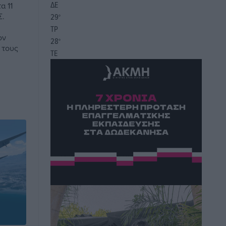
ΔΕ
α 11
Σ.
29
°
ΤΡ
ον
28
°
 τους
ΤΕ