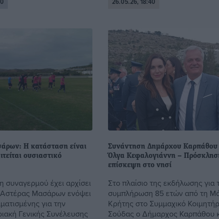
20
26.05.26, 18:40
άρων: Η κατάσταση είναι
Συνάντηση Δημάρχου Καρπάθου 
ιτείται ουσιαστικό
Όλγα Κεφαλογιάννη – Πρόσκλησ
επίσκεψη στο νησί
η συναγερμού έχει αρχίσει
Στο πλαίσιο της εκδήλωσης για 
ο Αστέρας Μασάρων ενόψει
συμπλήρωση 85 ετών από τη Μά
ματισμένης για την
Κρήτης στο Συμμαχικό Κοιμητήρ
ιακή Γενικής Συνέλευσης
Σούδας ο Δήμαρχος Καρπάθου κ