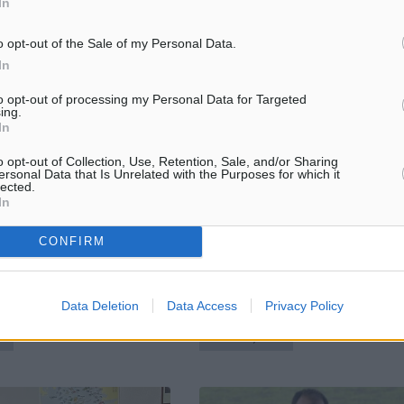
In
o opt-out of the Sale of my Personal Data.
In
to opt-out of processing my Personal Data for Targeted
ing.
ημάρκος: Το Νότιο Αιγαίο
Ιαματικές Πηγές Καλλιθέας Ρόδο
In
χωριστό παράδειγμα σε όλη
«Ξηλώθηκαν» ομπρέλες και ξαπ
 εντυπωσιακή αύξηση
για ελεύθερη πρόσβαση
o opt-out of Collection, Use, Retention, Sale, and/or Sharing
ης τάξης του 6,1%
ersonal Data that Is Unrelated with the Purposes for which it
Στις προβλεπόμενες ενέργειες γ
lected.
οχή του στο συνέδριο
διασφάλιση της ελεύθερης πρό
In
ό 2026» αναφέρεται με
στον αιγιαλό στην περιοχή των
υ στα μέσα κοινωνικής
Ιαματικών Πηγών Καλλιθέας Ρόδ
CONFIRM
 Περιφερειάρχης Νοτίου
οποίος είχε παραχωρηθεί στη δ
 πρόεδρος της ΕΝΠΕ κ.
...
Data Deletion
Data Access
Privacy Policy
37
26.05.26, 19:28