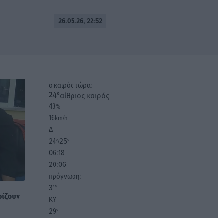
26.05.26, 22:52
o καιρός τώρα:
αίθριος καιρός
24
°
43
%
16
km/h
Δ
24
25
°/
°
06:18
20:06
πρόγνωση:
31
°
ρίζουν
ΚΥ
29
°