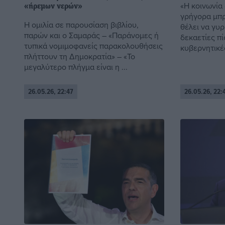
«Η κοινωνία 
«ήρεμων νερών»
γρήγορα μπρο
Η ομιλία σε παρουσίαση βιβλίου,
θέλει να γυρ
παρών και ο Σαμαράς – «Παράνομες ή
δεκαετίες π
τυπικά νομιμοφανείς παρακολουθήσεις
κυβερνητικές
πλήττουν τη Δημοκρατία» – «Το
μεγαλύτερο πλήγμα είναι η ...
26.05.26, 22:47
26.05.26, 22: