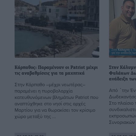
Κάρπαθος: Παραμένουν οι Patriot μέχρι
Στην Κάλυμν
τις αναβαθμίσεις για τα μαχητικά
Φυλάκων Δω
ανάδειξη τω
Στην Κάρπαθο –μέχρι νεωτέρας–
Από ΄την Έ
παραμένει η πυροβολαρχία
Δωδεκανήσου
κατευθυνόμενων βλημάτων Patriot που
Στο πλαίσιο
αναπτύχθηκε στο νησί στις αρχές
συνδικαλιστ
Μαρτίου για να θωρακίσει τον κρίσιμο
εκπροσωπών
χώρο μεταξύ της ...
Συνοριακών 