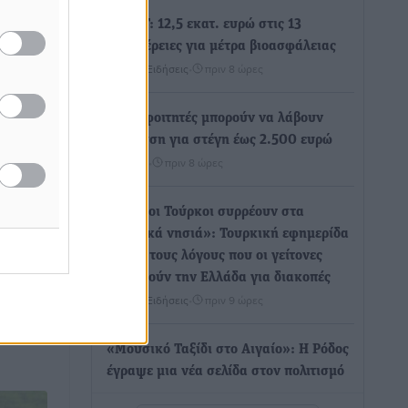
ΥΠΑΑΤ: 12,5 εκατ. ευρώ στις 13
Περιφέρειες για μέτρα βιοασφάλειας
Τοπικές Ειδήσεις
•
πριν 8 ώρες
υ:
Ποιοι φοιτητές μπορούν να λάβουν
λώστρες
ενίσχυση για στέγη έως 2.500 ευρώ
Ειδήσεις
•
πριν 8 ώρες
ια την
σβασης
«Γιατί οι Τούρκοι συρρέουν στα
ελληνικά νησιά»: Τουρκική εφημερίδα
ου, ο
εξηγεί τους λόγους που οι γείτονες
ημοτική
προτιμούν την Ελλάδα για διακοπές
Τοπικές Ειδήσεις
•
πριν 9 ώρες
«Μουσικό Ταξίδι στο Αιγαίο»: Η Ρόδος
έγραψε μια νέα σελίδα στον πολιτισμό
Πολιτιστικά
•
πριν 9 ώρες