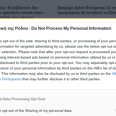
ίου: Η κυβέρνηση δεν
Τριήμερο Αγίου Πνεύματος: Σε π
α πρόκληση αναπάντητη –
προορισμούς θα πετάξουν οι Eλλ
τιδρά στις νόμιμες
Η μέση πληρότητα των πτήσεων 
φετινό τριήμερο του Αγίου
ική της Ρόδου -
Do Not Process My Personal Information
ρχεται να αντιδράσει στις
Πνεύματος και για την περίοδο 
σεις που έχει κάνει η
Μαΐου έως 2 Ιουνίου αγγίζει το
to opt-out of the sale, sharing to third parties, or processing of your per
οηγούμενα χρόνια. Η
στο δίκτυο εξωτερικού και 75%
formation for targeted advertising by us, please use the below opt-out s
εν έχει αφήσει καμία
στο δίκτυο ...
r selection. Please note that after your opt-out request is processed y
απάντητη», τόνισε μεταξύ
eing interest-based ads based on personal information utilized by us or
disclosed to third parties prior to your opt-out. You may separately opt-
losure of your personal information by third parties on the IAB’s list of
15
26.05.26, 20:05
. This information may also be disclosed by us to third parties on the
IA
Participants
that may further disclose it to other third parties.
l Data Processing Opt Outs
o opt-out of the Sharing of my personal data.