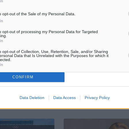
In
o opt-out of the Sale of my Personal Data.
In
to opt-out of processing my Personal Data for Targeted
ing.
Ρόδου: «Είμαστε περήφανοι
Συλλήψεις για ναρκωτικά και
In
α Κλαδίτη»
παραμέληση εποπτείας ανηλίκων
Κω
o opt-out of Collection, Use, Retention, Sale, and/or Sharing
ία είχε η Κύρα Κλαδίτη
ersonal Data that Is Unrelated with the Purposes for which it
Από την Περιφερειακή Αστυνομ
νων Ρόδου στο Πανελλήνιο
lected.
Διεύθυνση Νοτίου Αιγαίου
 Κολύμβησης OPEN που
In
ανακοινώθηκαν τα εξής: Σύλλη
ο ΟΑΚΑ. Η ταλαντούχα
αλλοδαπού για άγρα πελατών σ
 αγωνίστηκε στα 100
CONFIRM
Την 20-05-2026 το απόγευμα
συνελήφθη στη Ρόδο, από ...
Data Deletion
Data Access
Privacy Policy
9
21.05.26, 13:28