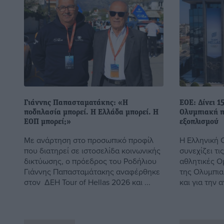
Γιάννης Παπασταματάκης: «Η
EOE: Δίνει 1
ποδηλασία μπορεί. Η Ελλάδα μπορεί. Η
Ολυμπιακή π
ΕΟΠ μπορεί;»
εξοπλισμού
Με ανάρτηση στο προσωπικό προφίλ
Η Ελληνική 
που διατηρεί σε ιστοσελίδα κοινωνικής
συνεχίζει τι
δικτύωσης, ο πρόεδρος του Ροδήλιου
αθλητικές Ο
Γιάννης Παπασταμάτακης αναφέρθηκε
της Ολυμπια
στον ΔΕΗ Tour of Hellas 2026 και ...
και για την 