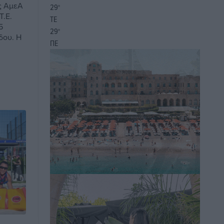
ς ΑμεΑ
29
°
Τ.Ε.
ΤΕ
5
29
°
δου. Η
ΠΕ