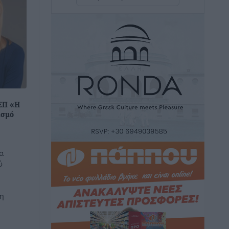
τουρισμός
Ειδήσεις
•
πριν 2 ώρες
Ακαθάριστα οικόπεδα: Τι γίνεται όταν
ο ιδιοκτήτης δεν τα καθαρίσει – Πώς
κινούνται δήμοι και ΠΣ, ποιος
πληρώνει τον λογαριασμό
Τοπικές Ειδήσεις
•
πριν 2 ώρες
ΤΕΠ «Η
ισμό
Πού κινούνται οι κρατήσεις last
minute σε Ελλάδα από Γερμανούς
Ειδήσεις
•
πριν 2 ώρες
α
ύ
Οδηγός στη Ρόδο τράκαρε σταθμευμένο
αυτοκίνητο, παρέσυρε 72χρονο και
 η
διέφυγε
Τοπικές Ειδήσεις
•
πριν 2 ώρες