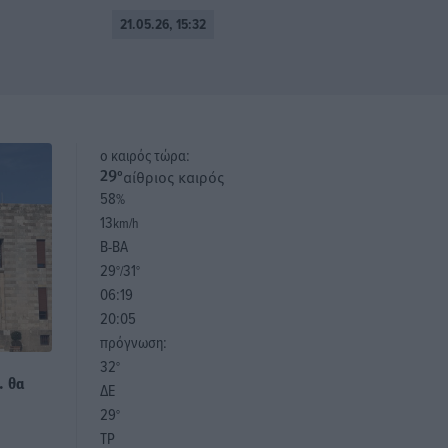
21.05.26, 15:32
o καιρός τώρα:
αίθριος καιρός
29
°
58
%
13
km/h
Β-ΒΑ
29
31
°/
°
06:19
20:05
πρόγνωση:
32
°
. θα
ΔΕ
29
°
ΤΡ