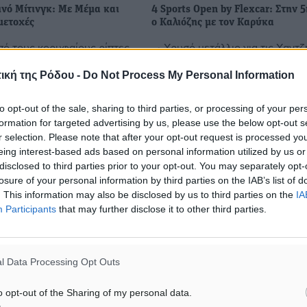
ινό Μίτινγκ: Με Μέμα και
4 Sports Open by Flexcar: Στην 
μετοχές
ο Καλιόζης με τον Καρύκα
πό τους κορυφαίους ρίπτες
• Χρυσό μετάλλιο για τις Χαντζ
στην Αλεξάνδρεια, την
Πιτσιγκώνη στις Γυναίκες και σ
, για το «6ο Αλεξανδρινό
Τσιγαρίδα και Σεμιτέκολο στους
ική της Ρόδου -
Do Not Process My Personal Information
ια διοργάνωση που
Άνδρες Δεν τα πήγαν και τόσο
 από τα πρώτα της βήματα
στο τουρνουά Open που ...
to opt-out of the sale, sharing to third parties, or processing of your per
formation for targeted advertising by us, please use the below opt-out s
r selection. Please note that after your opt-out request is processed y
eing interest-based ads based on personal information utilized by us or
disclosed to third parties prior to your opt-out. You may separately opt-
losure of your personal information by third parties on the IAB’s list of
0
21.05.26, 13:33
. This information may also be disclosed by us to third parties on the
IA
Participants
that may further disclose it to other third parties.
l Data Processing Opt Outs
o opt-out of the Sharing of my personal data.