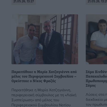
21.05.26, 13:27
21.05.26, 13:2
Παραιτήθηκε η Μαρία Χατζηγιάννη από
Σήμα Κινδύν
μέλος του Περιφερειακού Συμβουλίου –
Παπακαλοδού
Ορκίστηκε ο Νίκος Φραζής
Πρωθυπουργό
Σύμης
Παραιτήθηκε η Μαρία Χατζηγιάννη,
Λύσεις στα 
περιφερειακή σύμβουλος με τη «Λαϊκή
διεκδικεία μ
Συσπείρωση» από μέλος του
τον πρωθυπ
Περιφερειακού Συμβουλίου Νοτίου