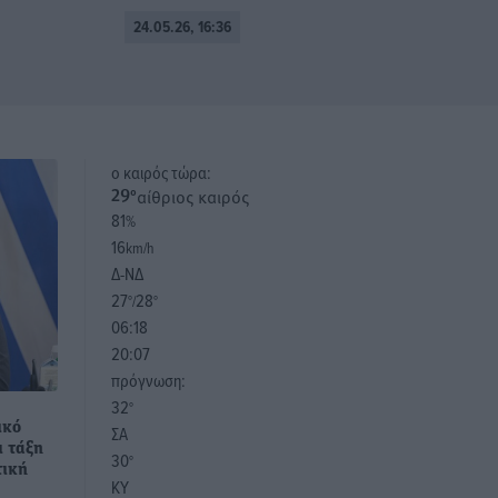
24.05.26, 16:36
o καιρός τώρα:
αίθριος καιρός
29
°
81
%
16
km/h
Δ-ΝΔ
27
28
°/
°
06:18
20:07
πρόγνωση:
32
°
ικό
ΣΑ
ι τάξη
30
°
τική
ΚΥ