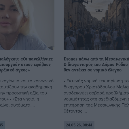
αλέγκου: «Οι πανελλήνιες
Drones πάνω από τη Μεσαιωνική
ημιουργούν στους εφήβους
Ο διαγωνισμός του Δήμου Ρόδου
αρξιακό άγχος»
δεν αντέχει σε νομικό έλεγχο
οικογένεια και το κοινωνικό
• Εκτενής νομική τεκμηρίωση τ
ταυτίζουν την ακαδημαϊκή
δικηγόρου Χριστόδουλου Μαλι
την προσωπική αξία του
αναδεικνύει σοβαρά προβλήματ
ου» • «Στα νησιά, η
νομιμότητας στη σχεδιαζόμενη 
αίνει αυτόματα ...
επιτήρηση της Μεσαιωνικής Πόλ
θέτοντας ...
45
24.05.26, 08:44