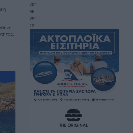
29
°
ικη
ΔΕ
29
°
ΤΡ
ρθηκε
ότητας,