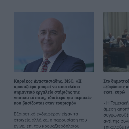
Κυριάκος Αναστασιάδης, MSC: «Η
Στο δημοτικ
κρουαζιέρα μπορεί να αποτελέσει
εξόφλησης α
σημαντικό εργαλείο στήριξης της
εκατ. ευρώ
νησιωτικότητας, ιδιαίτερα για περιοχές
• Η Ταμειακή
που βασίζονται στον τουρισμό»
άμεση αποπ
Εξαιρετικό ενδιαφέρον είχαν τα
συγχωνευθέ
στοιχεία αλλά και η παρουσίαση που
αντί της συ
έγινε, επί του κρουαζιερόπλοιου
επικαλούμεν