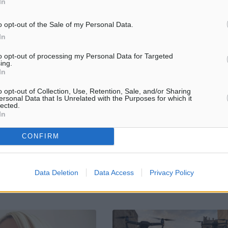
In
o opt-out of the Sale of my Personal Data.
In
to opt-out of processing my Personal Data for Targeted
λας: «Σεβασμός σε αυτούς
LED: Επτά χρόνια συμβάσεων,
ing.
την Νέα Δημοκρατία
εκατομμύρια σε εκκρεμότητα και
In
δικαστική διαμάχη που δεν έχει
τελειώσει
o opt-out of Collection, Use, Retention, Sale, and/or Sharing
χουν περιθώρια για
ersonal Data that Is Unrelated with the Purposes for which it
• Το δημοτικό συμβούλιο της Ρ
αι προχειρότητες. Η χώρα
lected.
αποφασίζει στις 27 Μαΐου 2026 
σταθερότητα και σοβαρή
In
τροποποίηση της σύμβασης
η» • «Οι πολίτες μάς
μεσεγγύησης που διέπει ένα έρ
νυμα στις Ευρωεκλογές-
CONFIRM
ηλεκτροφωτισμού και έξυπνων
τεχνολογιών αξίας ...
Data Deletion
Data Access
Privacy Policy
48
24.05.26, 08:47