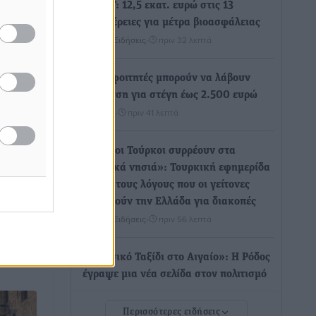
ΥΠΑΑΤ: 12,5 εκατ. ευρώ στις 13
Περιφέρειες για μέτρα βιοασφάλειας
Τοπικές Ειδήσεις
•
πριν 32 λεπτά
Ποιοι φοιτητές μπορούν να λάβουν
 μια
ενίσχυση για στέγη έως 2.500 ευρώ
Ειδήσεις
•
πριν 41 λεπτά
όδου
«Γιατί οι Τούρκοι συρρέουν στα
για την
ελληνικά νησιά»: Τουρκική εφημερίδα
εξηγεί τους λόγους που οι γείτονες
γο
προτιμούν την Ελλάδα για διακοπές
Τοπικές Ειδήσεις
•
πριν 56 λεπτά
«Μουσικό Ταξίδι στο Αιγαίο»: Η Ρόδος
έγραψε μια νέα σελίδα στον πολιτισμό
Πολιτιστικά
•
πριν 1 ώρα
Περισσότερες ειδήσεις