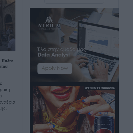
Άμεσα μέτρα για την ενίσχυση του
Νοσοκομείου Ρόδου και αντιμετώπιση
των ελλείψεων προσωπικού
ανακοίνωσε ο Άδωνις Γεωργιάδης
Τοπικές Ειδήσεις
•
πριν 1 ώρα
Iατρικός Σύλλογος Ροδου προς Α.
Γεωργιάδη: Στρατηγικές Προτάσεις για
 Πόλη:
την Ενίσχυση της Δημόσιας Υγείας στη
 που
Νησιωτική Ελλάδα και στα
Νοσοκομεία της Γ΄ Ζώνης
ου
Τοπικές Ειδήσεις
•
πριν 2 ώρες
αράκη
α
εναέρια
Πάνθηρες: Ξεκίνησαν αισιόδοξοι για
ης,
την παρθενική “πτήση” τους
Αθλητικά
•
πριν 2 ώρες