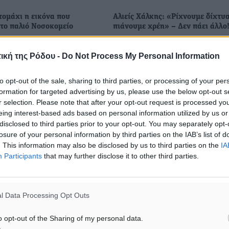
τομάχι η εικόνα που
Αλιείς Χάλκης: «Ρίχνουμε δίχτυα
 το παλιό Νοσοκομείο
πιάνουμε χρέη» – Δεν πάει άλλο
 θα πρέπει να
Από τον Σύλλογο Αλιέων Χάλκη
ουν κάθε Ροδίτη είναι
ανακοινώθηκαν τα εξής: Όλοι ξ
ική της Ρόδου -
Do Not Process My Personal Information
τικρύζει κανείς στο παλιό
ότι το νησί μας ζει από τη θάλα
του νησιού .Τα τμήματα του
Όμως σήμερα, οι ψαράδες της 
to opt-out of the sale, sharing to third parties, or processing of your per
δεν στεγάζουν δημόσιες ...
βρισκόμαστε σε απόγνωση. Η
formation for targeted advertising by us, please use the below opt-out s
κατάσταση ...
r selection. Please note that after your opt-out request is processed y
eing interest-based ads based on personal information utilized by us or
disclosed to third parties prior to your opt-out. You may separately opt-
04
24.05.26, 11:56
losure of your personal information by third parties on the IAB’s list of
. This information may also be disclosed by us to third parties on the
IA
Participants
that may further disclose it to other third parties.
l Data Processing Opt Outs
o opt-out of the Sharing of my personal data.