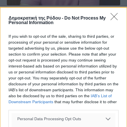
Σωματείο Ξενοδοχοϋπαλλήλων Ρόδου:
Δημοκρατική της Ρόδου -
Do Not Process My
Personal Information
«Όπου ακούς πολλά κεράσια κράτα
μικρό καλάθι»
If you wish to opt-out of the sale, sharing to third parties, or
processing of your personal or sensitive information for
Οι εξαγγελίες του Πρωθυπουργού στην Διεθνή έκθεση
targeted advertising by us, please use the below opt-out
Θεσσαλονίκης επιβεβαιώνουν την παροιμία ” Όπου
section to confirm your selection. Please note that after your
ακούς πολλά κεράσια κράτα μικρό καλάθι”. Μετά τις
opt-out request is processed you may continue seeing
δεσμεύσεις του ...
interest-based ads based on personal information utilized by
us or personal information disclosed to third parties prior to
16.09.20, 17:31
your opt-out. You may separately opt-out of the further
disclosure of your personal information by third parties on the
IAB’s list of downstream participants. This information may
also be disclosed by us to third parties on the
IAB’s List of
Downstream Participants
that may further disclose it to other
third parties.
Personal Data Processing Opt Outs