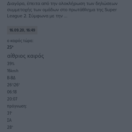
Διαγόρα, έπειτα από την ολοκλήρωση των δηλώσεων
συμμετοχής των ομάδων στο πρωτάθλημα της Super
League 2. Σύμφωνα με την ...
16.09.20, 16:49
o καιρός τώρα:
25
°
αίθριος καιρός
39
%
16
km/h
Β-ΒΔ
26
26
°/
°
06:18
20:07
πρόγνωση:
31
°
ΣΑ
28
°