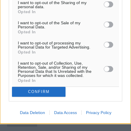
I want to opt-out of the Sharing of my
personal data.
Opted In
I want to opt-out of the Sale of my
Personal Data.
Opted In
I want to opt-out of processing my
Personal Data for Targeted Advertising.
Opted In
Κάλεσμα σε κινητοποίηση από την
I want to opt-out of Collection, Use,
Retention, Sale, and/or Sharing of my
Ενωση Συλλόγων Γονέων μαθητών των
Personal Data that Is Unrelated with the
Purposes for which it was collected.
σχολείων της Ρόδου
Opted In
Τη Δευτέρα 14.09.2020 πραγματοποιήθηκε το άνοιγμα
CONFIRM
των σχολικών μονάδων όλων των βαθμίδων
εκπαίδευσης στο νησί της Ρόδου. Η κατάσταση που
βιώνουμε είναι το λιγότερο τραγική και ...
Data Deletion
Data Access
Privacy Policy
16.09.20, 17:28