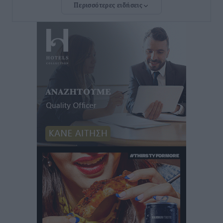
Περισσότερες ειδήσεις
Νέο ξενοδοχείο στη Ρόδο για την H Hotels –
Χατζηλαζάρου – Προχωρά καινούργιο ξενοδοχείο
στην Κω
Τοπικές Ειδήσεις
•
πριν 7 ώρες
Αυτοκίνητο μπήκε παράνομα σε μονόδρομο στο
Μαστιχάρι – Αναποδογύρισε όχημα με μητέρα και
5χρονο παιδί
Τοπικές Ειδήσεις
•
πριν 8 ώρες
“Η Ευρώπη αντιμετώπιζε το προσφυγικό σαν ταινία
τρόμου” – Η συγκλονιστική μαρτυρία της Χαρούλας
Γιασιράνη στον RV για τα γεγονότα που οδήγησαν στο
Σύμφωνο της Λέρου
Τοπικές Ειδήσεις
•
πριν 8 ώρες
Συναυλία με τον Γιάννη Κότσιρα στις 21 Αυγούστου
Πολιτιστικά
•
πριν 8 ώρες