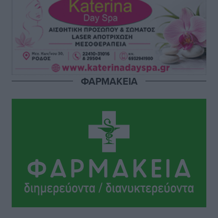
Πολιτιστικά
•
πριν 8 ώρες
Σι Τζέι Χάρις: «Να πανηγυρίσουμε πολλές νίκες μαζί»
Αθλητικά
•
πριν 8 ώρες
Ροδήλιος: Ο απολογισμός από το Πανελλήνιο
ΦΑΡΜΑΚΕΙΑ
Πρωτάθλημα Πίστας
Αθλητικά
•
πριν 8 ώρες