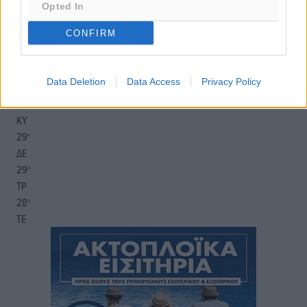
13
km/h
Opted In
Δ-ΒΔ
CONFIRM
26
27
°/
°
06:18
20:07
Data Deletion
Data Access
Privacy Policy
πρόγνωση:
30
°
ΚΥ
29
°
ΔΕ
29
°
ΤΡ
28
°
ΤΕ