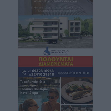
Πάνθηρες: Ξεκίνησαν αισιόδοξοι για την παρθενική
“πτήση” τους
Αθλητικά
•
πριν 4 ώρες
Άρης Αρχαγγέλου: Στο πλευρό του άτυχου Ιάκωβου
Θωμά
Αθλητικά
•
πριν 4 ώρες
Φοίβος: Η μεγάλη επιστροφή του Μπρένο Σαλβατιέρα
Αθλητικά
•
πριν 4 ώρες
Κλεάνθης: Έτοιμες οι κάρτες διαρκείας της νέας
σεζόν
Αθλητικά
•
πριν 4 ώρες
Ατρόμητος Διμυλιάς: Ο Μαργαρίτης και μία
αδιαπραγμάτευτη φιλοσοφία
Αθλητικά
•
πριν 4 ώρες