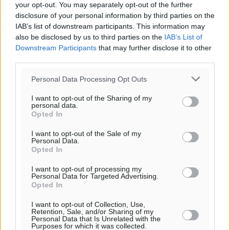
your opt-out. You may separately opt-out of the further
disclosure of your personal information by third parties on the
IAB’s list of downstream participants. This information may
also be disclosed by us to third parties on the
IAB’s List of
Downstream Participants
that may further disclose it to other
third parties.
Personal Data Processing Opt Outs
Σεισμική δόνηση 3,7 Ρίχτερ στην Κάσο
I want to opt-out of the Sharing of my
Έντονη σεισμική δραστηριότητα παρουσιάζει η
personal data.
Opted In
ευρύτερη περιοχή περιμετρικά της Κρήτης, καθώς οι
σεισμικές δονήσεις είναι συνεχείς και σε διάφορα
I want to opt-out of the Sale of my
σημεία. Στο «κάδρο» μπαίνουν και ...
Personal Data.
Opted In
26.05.20, 07:07
I want to opt-out of processing my
Personal Data for Targeted Advertising.
o καιρός τώρα:
Opted In
26
°
I want to opt-out of Collection, Use,
αίθριος καιρός
Retention, Sale, and/or Sharing of my
Personal Data that Is Unrelated with the
72
%
Purposes for which it was collected.