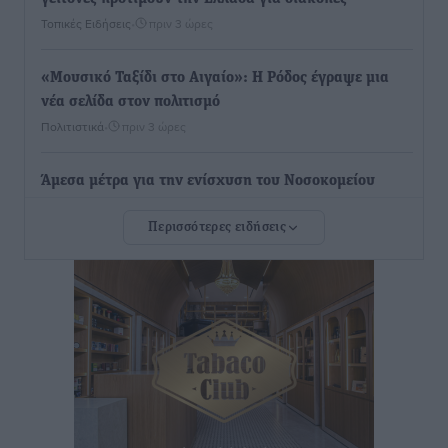
Τοπικές Ειδήσεις
•
πριν 3 ώρες
«Μουσικό Ταξίδι στο Αιγαίο»: Η Ρόδος έγραψε μια
νέα σελίδα στον πολιτισμό
Πολιτιστικά
•
πριν 3 ώρες
Άμεσα μέτρα για την ενίσχυση του Νοσοκομείου
Ρόδου και αντιμετώπιση των ελλείψεων προσωπικού
Περισσότερες ειδήσεις
ανακοίνωσε ο Άδωνις Γεωργιάδης
Τοπικές Ειδήσεις
•
πριν 4 ώρες
Iατρικός Σύλλογος Ροδου προς Α. Γεωργιάδη:
Στρατηγικές Προτάσεις για την Ενίσχυση της
Δημόσιας Υγείας στη Νησιωτική Ελλάδα και στα
Νοσοκομεία της Γ΄ Ζώνης
Τοπικές Ειδήσεις
•
πριν 4 ώρες