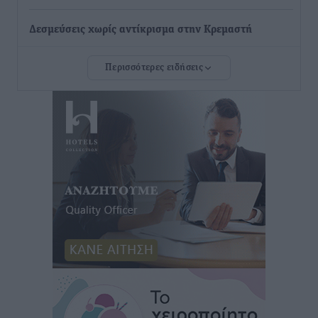
Δεσμεύσεις χωρίς αντίκρισμα στην Κρεμαστή
Τοπικές Ειδήσεις
•
πριν 21 λεπτά
Περισσότερες ειδήσεις
Τσαμπίκος Καραγιάννης: «Ο πρωτογενής τομέας
μπορεί να αποτελέσει τη δεύτερη μεγάλη δύναμη της
Ρόδου»
Ρεπορτάζ
•
πριν 22 λεπτά
Οικοδομική «ανάσα» στη Ρόδο: Αυξάνονται οι άδειες,
οι επεκτάσεις, οι ενεργειακές αναβαθμίσεις σε
ολόκληρο το νησί
Ειδήσεις
•
πριν 22 λεπτά
Στη Ρόδο απολαμβάνει τις καλοκαιρινές της διακοπές
η Φαίη Σκορδά
Τοπικές Ειδήσεις
•
πριν 24 λεπτά