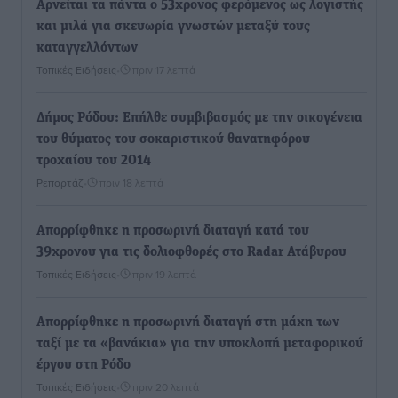
Αρνείται τα πάντα ο 53χρονος φερόμενος ως λογιστής
και μιλά για σκευωρία γνωστών μεταξύ τους
καταγγελλόντων
Τοπικές Ειδήσεις
•
πριν 17 λεπτά
Δήμος Ρόδου: Επήλθε συμβιβασμός με την οικογένεια
του θύματος του σοκαριστικού θανατηφόρου
τροχαίου του 2014
Ρεπορτάζ
•
πριν 18 λεπτά
Απορρίφθηκε η προσωρινή διαταγή κατά του
39χρονου για τις δολιοφθορές στο Radar Ατάβυρου
Τοπικές Ειδήσεις
•
πριν 19 λεπτά
Απορρίφθηκε η προσωρινή διαταγή στη μάχη των
ταξί με τα «βανάκια» για την υποκλοπή μεταφορικού
έργου στη Ρόδο
Τοπικές Ειδήσεις
•
πριν 20 λεπτά