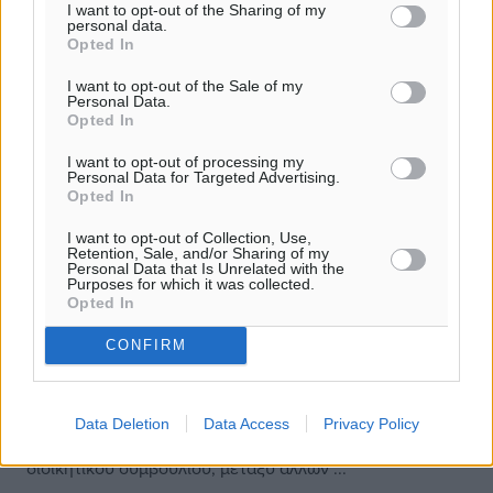
I want to opt-out of the Sharing of my
personal data.
Opted In
I want to opt-out of the Sale of my
Personal Data.
Opted In
I want to opt-out of processing my
Personal Data for Targeted Advertising.
Opted In
I want to opt-out of Collection, Use,
Retention, Sale, and/or Sharing of my
Personal Data that Is Unrelated with the
Purposes for which it was collected.
Σύνδεσμος Βετεράνων Ρόδου-
Opted In
Διαγόρα: Συνεδρίαση με θέμα τα
CONFIRM
φιλικά παιχνίδια
Με ανακοίνωση στο προφίλ που διατηρεί ο Σύνδεσμος
Βετεράνων Ποδοσφαιριστών Ρόδου και Διαγόρα,
Data Deletion
Data Access
Privacy Policy
ενημέρωσε ότι στην επερχόμενη συνεδρίαση του
διοικητικού συμβουλίου, μεταξύ άλλων ...