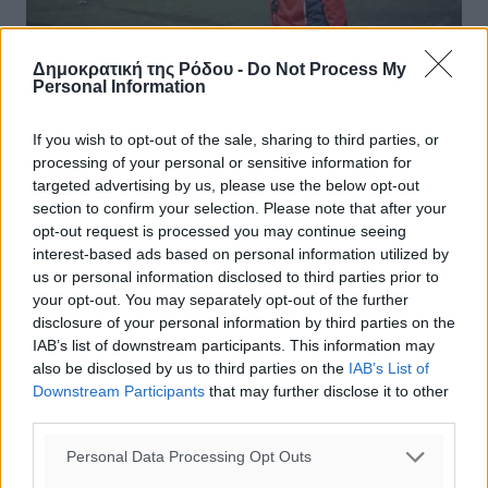
Δημοκρατική της Ρόδου -
Do Not Process My
Personal Information
If you wish to opt-out of the sale, sharing to third parties, or
Πάνθηρες: Ικανοποιημένος ο
processing of your personal or sensitive information for
Κουρδουνάκης
targeted advertising by us, please use the below opt-out
section to confirm your selection. Please note that after your
Απόλυτα ικανοποιημένος από την εμφάνιση της ομάδας
opt-out request is processed you may continue seeing
του μέχρι τώρα στο πρωτάθλημα είναι ο προπονητής του
interest-based ads based on personal information utilized by
ανδρικού τμήματος των Πανθήρων, Σταμάτης
us or personal information disclosed to third parties prior to
Κουρδουνάκης. Αυτό επεσήμανε ο ...
your opt-out. You may separately opt-out of the further
disclosure of your personal information by third parties on the
IAB’s list of downstream participants. This information may
10.12.19, 17:12
also be disclosed by us to third parties on the
IAB’s List of
Downstream Participants
that may further disclose it to other
third parties.
Personal Data Processing Opt Outs