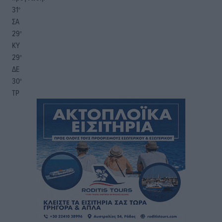
31
°
ΣΑ
29
°
ΚΥ
29
°
ΔΕ
30
°
ΤΡ