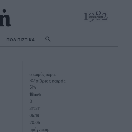
ΠΟΛΙΤΙΣΤΙΚΆ
o καιρός τώρα:
αίθριος καιρός
31
°
51
%
18
km/h
Β
31
31
°/
°
06:19
20:05
πρόγνωση: