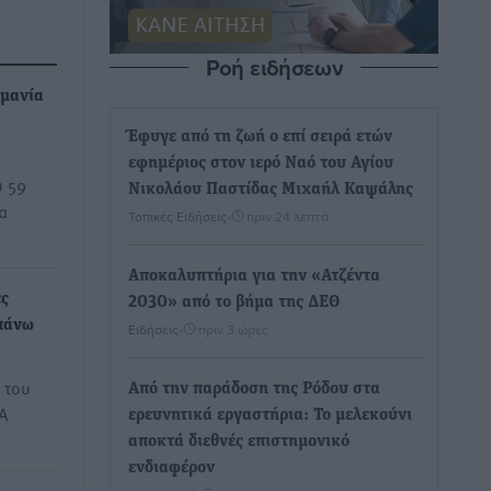
Ροή ειδήσεων
ρμανία
Έφυγε από τη ζωή ο επί σειρά ετών
εφημέριος στον ιερό Ναό του Αγίου
υ 59
Νικολάου Παστίδας Μιχαήλ Καψάλης
α
Τοπικές Ειδήσεις
•
πριν 24 λεπτά
Αποκαλυπτήρια για την «Ατζέντα
ες
2030» από το βήμα της ΔΕΘ
πάνω
Ειδήσεις
•
πριν 3 ώρες
 του
Από την παράδοση της Ρόδου στα
Α
ερευνητικά εργαστήρια: Το μελεκούνι
αποκτά διεθνές επιστημονικό
ενδιαφέρον