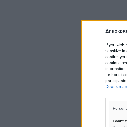
Δημοκρατ
If you wish 
sensitive in
confirm you
continue se
information 
further disc
participants
Downstream 
Persona
I want t