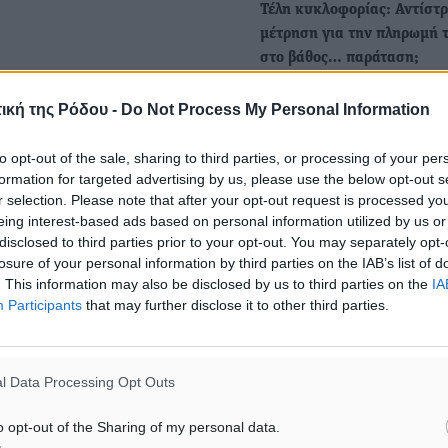
Τέλη κυκλοφορίας: Αντίστ
μέτρηση για την πληρωμή τ
στο βάθος… παράταση;
Για μία ακόμη χρονιά εκατ
ική της Ρόδου -
Do Not Process My Personal Information
ιδιοκτήτες ΙΧ θα κληθούν
να πληρώσουν σε
to opt-out of the sale, sharing to third parties, or processing of your per
πάρα πολλές περιπτώσεις 
formation for targeted advertising by us, please use the below opt-out s
r selection. Please note that after your opt-out request is processed y
Πανελλαδικές Εξετάσεις -
eing interest-based ads based on personal information utilized by us or
disclosed to third parties prior to your opt-out. You may separately opt-
Αντίστροφη μέτρηση για τ
losure of your personal information by third parties on the IAB’s list of
υποβολή Μηχανογραφικού κ
. This information may also be disclosed by us to third parties on the
IA
βάσεις εισαγωγής
Participants
that may further disclose it to other third parties.
Μέχρι την ερχόμενη Πέμπτ
Ιουλίου 2026, θα είναι ανο
ηλεκτρονική…
l Data Processing Opt Outs
o opt-out of the Sharing of my personal data.