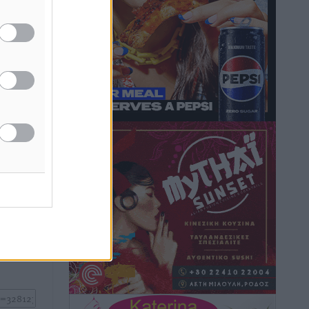
Τουρνάς για φωτιές: «Κανένα
περιθώριο εφησυχασμού» – Σε πλήρη
ετοιμότητα ο μηχανισμός
άζουν
ιακούς
Ειδήσεις
•
πριν 5 ώρες
Καιρός: Επιμένουν οι υψηλές
θερμοκρασίες – Ισχυρά μελτέμια έως 9
μποφόρ, σε «Red Code» 6 περιοχές
Τοπικές Ειδήσεις
•
πριν 6 ώρες
ή της
ίδες
Τα φοιτητικά ενοίκια «τινάζουν στον
του
αέρα» τους οικογενειακούς
προϋπολογισμούς
ος το
Ειδήσεις
•
πριν 6 ώρες
Δύο νέοι ξενώνες παραδόθηκαν στις
Ένοπλες Δυνάμεις στη νήσο Ρω