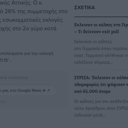
κής Αττικής. Ο κ.
ΣΧΕΤΙΚΆ
τά 26% της συμμετοχής στο
ες εσωκομματικές εκλογές
Εκλεισαν οι κάλπες στη Γε
οχής στο 2ο γύρο κατά
– Τι δείχνουν exit poll
Εκλεισαν οι κάλπες
στη Γερμανία όπου περίπο
οτελέσματα για την εκλογή
εκατ. Γερμανοί κλήθηκαν ν
:15′.-
εκλέξουν σήμερα…
ματα αναζήτησης
ΣΥΡΙΖΑ: Έκλεισαν οι κάλπ
πληροφορίες ότι ψήφισαν 
ε μας στο Google News ★ ↗
από 65.000 άτομα
Οι κάλπες για την ανάδειξη
ήστε
νέου προέδρου στον ΣΥΡΙΖ
έκλεισαν μετά…