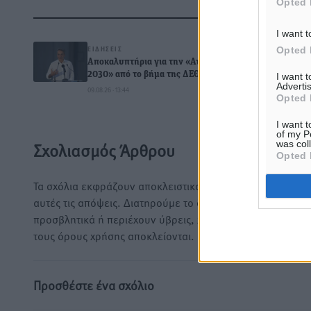
Opted 
Δ
I want t
ΕΙΔΉΣΕΙΣ
Opted 
Αποκαλυπτήρια για την «Ατζέντα
2030» από το βήμα της ΔΕΘ
I want 
Advertis
09.08.26 · 13:44
Opted 
0
I want t
of my P
was col
Σχολιασμός Άρθρου
Opted 
Τα σχόλια εκφράζουν αποκλειστικά τον εκάστοτε σχολιαστ
αυτές τις απόψεις. Διατηρούμε το δικαίωμα να διαγράψο
προσβλητικά ή περιέχουν ύβρεις, χωρίς καμμία προειδοπ
τους όρους χρήσης αποκλείονται.
Προσθέστε ένα σχόλιο