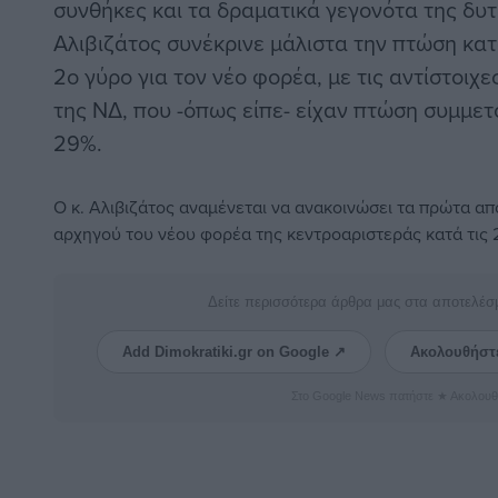
συνθήκες και τα δραματικά γεγονότα της δυτι
Αλιβιζάτος συνέκρινε μάλιστα την πτώση κα
2ο γύρο για τον νέο φορέα, με τις αντίστοιχ
της ΝΔ, που -όπως είπε- είχαν πτώση συμμετ
29%.
Ο κ. Αλιβιζάτος αναμένεται να ανακοινώσει τα πρώτα απ
αρχηγού του νέου φορέα της κεντροαριστεράς κατά τις 21
Δείτε περισσότερα άρθρα μας στα αποτελέσ
Add Dimokratiki.gr on Google ↗
Ακολουθήστ
Στο Google News πατήστε ★ Ακολουθ