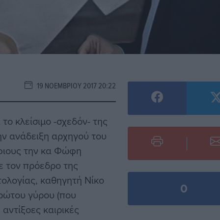
19 ΝΟΕΜΒΡΊΟΥ 2017 20:22
 το κλείσιμο -σχεδόν- της
ην ανάδειξη αρχηγού του
φιους την κα Φώφη
ε τον πρόεδρο της
ολογίας, καθηγητή Νίκο
0
ρώτου γύρου (που
 αντίξοες καιρικές