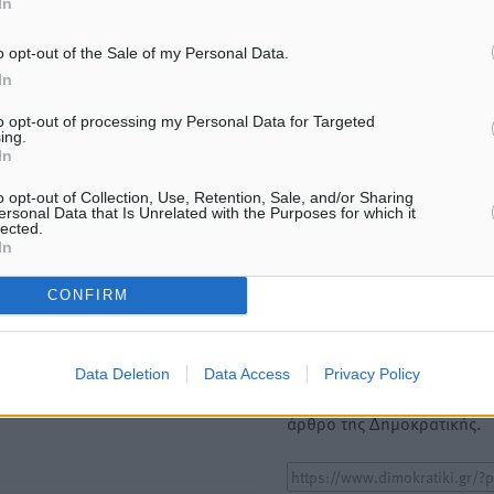
In
ΙΑΒΑΣΕ ΕΠΙΣΗΣ
o opt-out of the Sale of my Personal Data.
ΕΙΔΉΣΕΙΣ
ΕΙΔΉΣΕΙΣ
In
Τουρνάς για φωτιές: «Κανένα
Τα φοιτητικά ενοίκια «τιν
περιθώριο εφησυχασμού» – Σε
στον αέρα» τους οικογενε
to opt-out of processing my Personal Data for Targeted
ing.
πλήρη ετοιμότητα ο μηχανισμός
προϋπολογισμούς
In
9.08.26 · 11:12
09.08.26 · 10:24
o opt-out of Collection, Use, Retention, Sale, and/or Sharing
ersonal Data that Is Unrelated with the Purposes for which it
lected.
Υπενθύμιση:
In
Για την μερική αναπαραγωγ
ή. Η Δημοκρατική δεν υιοθετεί
CONFIRM
είδησης από άλλες ιστοσελ
υμε όποια σχόλια θεωρούμε
είναι απαραίτητη η χρήση 
οίηση. Χρήστες που δεν τηρούν
παρακάτω παρεχόμενου
Data Deletion
Data Access
Privacy Policy
συνδέσμου παραπομπής πρ
άρθρο της Δημοκρατικής.