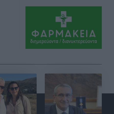
Μαρία Εκμεκτσίογλου: Η πίστη μου
είναι το μεγαλύτερο στήριγμα μου – Το
προσκύνημα στην ιερά Μονή
Πανορμίτη
Τοπικές Ειδήσεις
•
πριν 7 ώρες
Ακαθάριστα οικόπεδα: Τι γίνεται όταν
ο ιδιοκτήτης δεν τα καθαρίσει – Πώς
κινούνται δήμοι και ΠΣ, ποιος
πληρώνει τον λογαριασμό
Τοπικές Ειδήσεις
•
πριν 7 ώρες
Πού κινούνται οι κρατήσεις last
minute σε Ελλάδα από Γερμανούς
Ειδήσεις
•
πριν 7 ώρες
Οδηγός στη Ρόδο τράκαρε σταθμευμένο