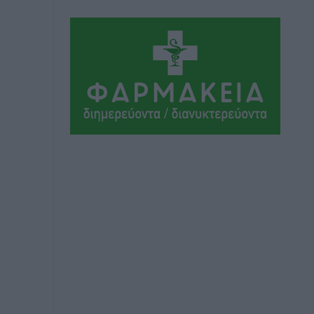
Ειδήσεις
•
πριν 3 ώρες
Οδηγός στη Ρόδο τράκαρε σταθμευμένο
αυτοκίνητο, παρέσυρε 72χρονο και
διέφυγε
Τοπικές Ειδήσεις
•
πριν 4 ώρες
Το νέο Ειδικό Χωροταξικό για τον
Τουρισμό ξανασχεδιάζει τον
επενδυτικό χάρτη της Ρόδου
Τοπικές Ειδήσεις
•
πριν 5 ώρες
Γιάννης Βασιλάκης: «Η Πρωτοβάθμια
Φροντίδα Υγείας πρέπει να φτάνει σε
κάθε γωνιά – Ενισχύουμε τις δομές,
δεν τις αποδυναμώνουμε»
Συνεντεύξεις
•
πριν 5 ώρες