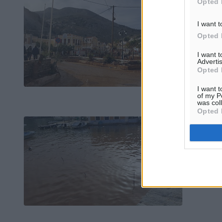
Opted 
I want t
Opted 
I want 
Advertis
Opted 
I want t
of my P
was col
Opted 