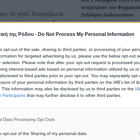
Στις 2 Νοεμβρίου 2025 η ε
αναμέτρηση του Φαρμακευ
κε το νησί, διακρίβωσε
Συλλόγου Δωδεκανήσου
 αποκατάσταση των ζημιών
• Η «Συνεργασία Φαρμακο
ς όπως επίσης και στις
Δωδεκανήσου» με επικεφα
ική της Ρόδου -
Do Not Process My Personal Information
Νικόλαο Φουτούλη διεκδικ
πανέλθει το νησί της
to opt-out of the sale, sharing to third parties, or processing of your per
formation for targeted advertising by us, please use the below opt-out s
Tο Λιμεναρχείο Κω επισκέ
r selection. Please note that after your opt-out request is processed y
κλιμάκιο της Π.Ο.Ε.Π.Λ.Σ. 
ητα και η καθημερινότητα
eing interest-based ads based on personal information utilized by us or
Ξεπερνά κάθε προηγούμενο
disclosed to third parties prior to your opt-out. You may separately opt-
ία, με την συνεισφορά και
υποστελέχωση των υπηρεσ
losure of your personal information by third parties on the IAB’s list of
. This information may also be disclosed by us to third parties on the
IA
Tο Λιμεναρχείο Κω επισκέ
Participants
that may further disclose it to other third parties.
κλιμάκιο της Π.Ο.Ε.Π.Λ.Σ., 
πλαίσιο της Γενικής Συνέλ
α οι αρχές να λάβουν
α φαινόμενα στο μέλλον.
l Data Processing Opt Outs
o opt-out of the Sharing of my personal data.