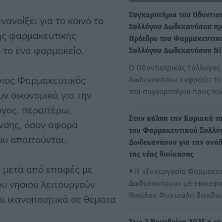
Συγχαρητήρια του Οδοντια
ανοίξει για το κοινό το
Συλλόγου Δωδεκανήσου πρ
ης φαρμακευτικής
Πρόεδρο του Φαρμακευτικ
 το ένα φαρμακείο.
Συλλόγου Δωδεκανήσου Ν
Ο Οδοντιατρικός Σύλλογος
ήνιος Φαρμακευτικός
Δωδεκανήσου εκφράζει τα
του συγχαρητήρια προς το
ν οικονομικά για την
γος, περαιτέρω,
Στην κάλπη την Κυριακή τ
υνσης, όσον αφορά
του Φαρμακευτικού Συλλό
ου απαιτούνται.
Δωδεκανήσου για την ανάδ
της νέας διοίκησης
, μετά από επαφές με
• Η «Συνεργασία Φαρμακο
του νησιού λειτουργούν
Δωδεκανήσου» με επικεφα
Νικόλαο Φουτούλη διεκδικ
αι ικανοποιητικά σε θέματα