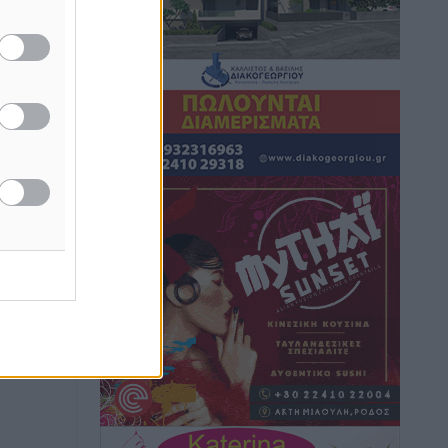
Δύο νέοι ξενώνες παραδόθηκαν στις
Ένοπλες Δυνάμεις στη νήσο Ρω
Τοπικές Ειδήσεις
•
πριν 3 ώρες
Συνεχίζεται η έξοδος του Αυγούστου –
Πάνω από 34.000 αναχωρούν σήμερα
μόνο από τον Πειραιά
Ειδήσεις
•
πριν 3 ώρες
Μόνιμες θέσεις στους παιδικούς
σταθμούς: Οι προϋποθέσεις, η 24μηνη
εμπειρία και οι προθεσμίες για τους
δήμους
Τοπικές Ειδήσεις
•
πριν 3 ώρες
Δεύτερη πηγή εισοδήματος για τους
επαγγελματίες ψαράδες ο αλιευτικός