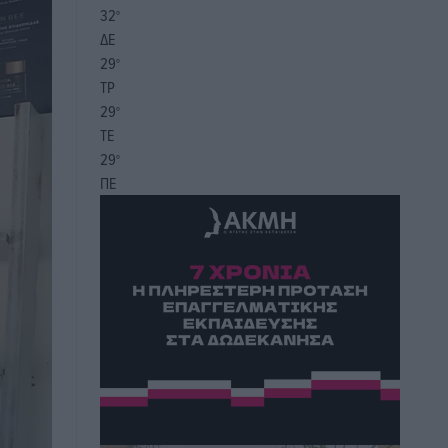
32
°
ΔΕ
29
°
ΤΡ
29
°
ΤΕ
29
°
ΠΕ