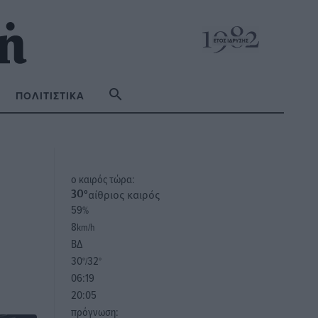
ΠΟΛΙΤΙΣΤΙΚΆ
o καιρός τώρα:
αίθριος καιρός
30
°
59
%
8
km/h
ΒΔ
30
32
°/
°
06:19
20:05
πρόγνωση: