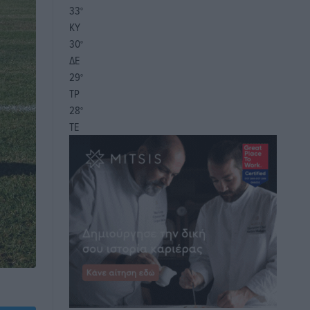
33
°
ΚΥ
30
°
ΔΕ
29
°
ΤΡ
28
°
ΤΕ