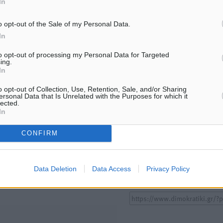
In
ΑΘΛΗΤΙΚΆ
ΑΘΛΗΤΙΚΆ
o opt-out of the Sale of my Personal Data.
Χωρίς υποχρεωτική παρουσία
ΣΕΓΑΣ: Πιστώθηκαν τα έξο
In
μικρών στη 12άδα
μετακίνησης του Πανελλη
Πρωταθλήματος Κ20 στα σ
8.08.26 · 12:00
to opt-out of processing my Personal Data for Targeted
08.08.26 · 10:51
ing.
In
Υπενθύμιση:
o opt-out of Collection, Use, Retention, Sale, and/or Sharing
ersonal Data that Is Unrelated with the Purposes for which it
lected.
In
Για την μερική αναπαραγωγ
ή. Η Δημοκρατική δεν υιοθετεί
είδησης από άλλες ιστοσελ
υμε όποια σχόλια θεωρούμε
CONFIRM
είναι απαραίτητη η χρήση 
οίηση. Χρήστες που δεν τηρούν
παρακάτω παρεχόμενου
συνδέσμου παραπομπής πρ
Data Deletion
Data Access
Privacy Policy
άρθρο της Δημοκρατικής.