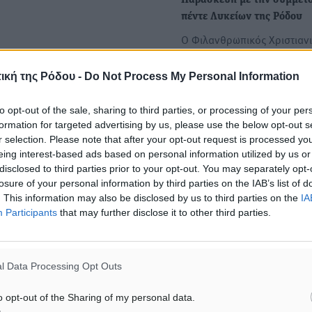
Παρασκευή με την συμμετ
πέντε Λυκείων της Ρόδου
Ο Φιλανθρωπικός Χριστιαν
Σύλλογος «Σύνδεσμος Αγά
και το 3ο Λύκειο Ρόδου
ική της Ρόδου -
Do Not Process My Personal Information
(Καπνοβιομηχανία)…
to opt-out of the sale, sharing to third parties, or processing of your per
formation for targeted advertising by us, please use the below opt-out s
r selection. Please note that after your opt-out request is processed y
eing interest-based ads based on personal information utilized by us or
ματα αναζήτησης
disclosed to third parties prior to your opt-out. You may separately opt-
losure of your personal information by third parties on the IAB’s list of
. This information may also be disclosed by us to third parties on the
IA
ε μας στο Google News ★ ↗
Participants
that may further disclose it to other third parties.
ήστε
l Data Processing Opt Outs
o opt-out of the Sharing of my personal data.
ΙΑΒΑΣΕ ΕΠΙΣΗΣ