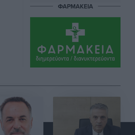
ΦΑΡΜΑΚΕΙΑ
ΣΕΓΑΣ: Πιστώθηκαν τα έξοδα
μετακίνησης του Πανελληνίου
Πρωταθλήματος Κ20 στα σωματεία
Αθλητικά
•
πριν 5 ώρες
Ευρωπαϊκό Πρωτάθλημα Στίβου: Πότε
αγωνίζονται η Μαγκούλια, η
Σπανουδάκη και ο Κριτούλης
Αθλητικά
•
πριν 5 ώρες
Εθνική Παίδων: Ο Χριστοδούλου και η
καλύτερη φουρνιά των τελευταίων
ετών
Αθλητικά
•
πριν 5 ώρες
Διαγόρας: Ανανέωσε ο Μιχάλης
Χατζηγεωργίου
Αθλητικά
•
πριν 5 ώρες