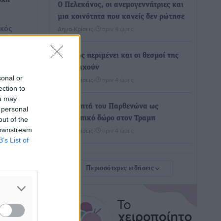
οχή
Ο Πελεκάνος, οι ανεμογεννήτριες και
μια κοινότητα που κανείς δεν ρώτησε
ικός
Δημο-Κρίσεις
•
πριν 4 ώρες
πης»
Η Ρόδος περιμένει και οι θεσμοί της
λογομαχούν
sonal or
Δημο-Κρίσεις
•
πριν 4 ώρες
ection to
ou may
Τα Γλυπτά του Παρθενώνα ως
 personal
προσωπικό δώρο στον Τραμπ
out of the
 downstream
Δημο-Κρίσεις
•
πριν 4 ώρες
B’s List of
Το στενό της Κρεμαστής μπήκε στη
Περισσότερες ειδήσεις
λίστα των 7 θαυμάτων της αναμονής
Δημο-Κρίσεις
•
πριν 4 ώρες
ΣΕΤΕ: Σημαντική θεσμική εξέλιξη η
ΚΥΑ για το ΕΧΠ για τον τουρισμό