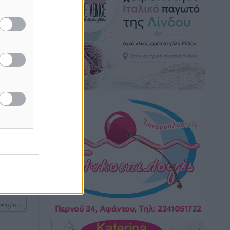
Ειδήσεις
•
πριν 4 ώρες
δα
νίου
Γ. Χατζημάρκος: “Δύο μεγάλες
ωματεία
δεσμεύσεις Γεωργιάδη” – Κίνητρα για
τους γιατρούς των νησιών και
συνεργασία Ρόδου με το Αττικόν για το
Ακτινοθεραπευτικό
Τοπικές Ειδήσεις
•
πριν 4 ώρες
ή της
ίδες
Σούπερ μάρκετ: Διευρύνεται η εθνική
του
πρωτοβουλία για τις τιμές – Eρχονται
νέες συμμετοχές εταιρειών
ος το
Ειδήσεις
•
πριν 4 ώρες
Συνελήφθησαν έξι άτομα για
ηχορύπανση από καταστήματα στο
Νότιο Αιγαίο