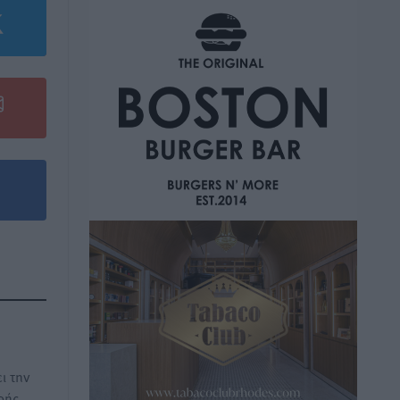
ι την
0ής