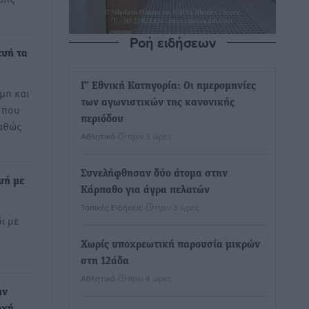
Ροή ειδήσεων
ευή τα
Γ’ Εθνική Κατηγορία: Οι ημερομηνίες
μη και
των αγωνιστικών της κανονικής
 που
περιόδου
αθώς
Αθλητικά
•
πριν 3 ώρες
Συνελήφθησαν δύο άτομα στην
υή με
Κάρπαθο για άγρα πελατών
Τοπικές Ειδήσεις
•
πριν 3 ώρες
ι με
Χωρίς υποχρεωτική παρουσία μικρών
στη 12άδα
Αθλητικά
•
πριν 4 ώρες
ην