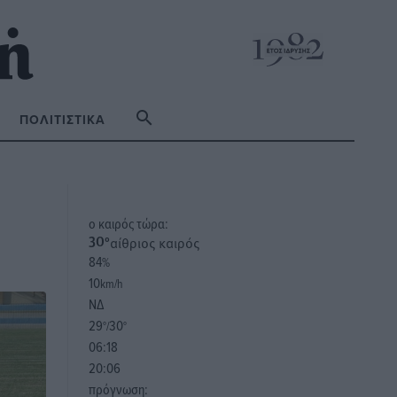
ΠΟΛΙΤΙΣΤΙΚΆ
o καιρός τώρα:
αίθριος καιρός
30
°
84
%
10
km/h
ΝΔ
29
30
°/
°
06:18
20:06
πρόγνωση: