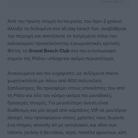
Dimokratiki AI
Από την πρώτη στιγμή λειτουργίας του πριν 2 χρόνια
άλλαξε τα δεδομένα στο all-day beach fun, αναβάθμισε
την περιοχή και αποτέλεσε το λατρεμένο στέκι του
καλοκαιριού προσελκύοντας εγκωμιαστικές κριτικές.
Φέτος το
Grand Beach Club
στο πιο εντυπωσιακό
σημείο της Ρόδου υπόσχεται ακόμα περισσότερα.
Ανανεωμένο και πιο ευχάριστο, με αυξημένη πλέον
χωρητικότητα με πάνω από 600 πολυτελείς
ξαπλώστρες, θα προσφέρει στους επισκέπτες του από
τη Ρόδο και όλο τον κόσμο ακόμα πιο μοναδικές,
δροσερές στιγμές. Για μεγαλύτερη άνεση είναι
διαθέσιμη και μία σειρά από καμπάνες VIP σε μοντέρνο
design, που προσφέρουν στους χρήστες τους δωρεάν
ένα πλήρες amenity kit με αντηλιακές και after-sun
lotions, jockey ή βεντάλια, νερό, πιατέλα φρούτων, κλπ.