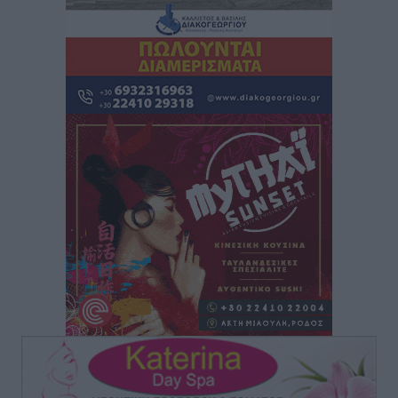
Τοπικές Ειδήσεις
•
πριν 12 ώρες
Πάνθηρες: Ξεκίνησαν αισιόδοξοι για την παρθενική
“πτήση” τους
Αθλητικά
•
πριν 13 ώρες
Άρης Αρχαγγέλου: Στο πλευρό του άτυχου Ιάκωβου
Θωμά
Αθλητικά
•
πριν 13 ώρες
Φοίβος: Η μεγάλη επιστροφή του Μπρένο Σαλβατιέρα
Αθλητικά
•
πριν 13 ώρες
Κλεάνθης: Έτοιμες οι κάρτες διαρκείας της νέας
σεζόν
Αθλητικά
•
πριν 13 ώρες