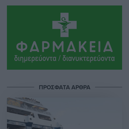
Το Yucatan Show έρχεται στη Ρόδο με τον Frankie
Lluc
Πολιτιστικά
•
πριν 16 ώρες
Σι Τζέι Χάρις: «Να πανηγυρίσουμε πολλές νίκες μαζί»
Αθλητικά
•
πριν 16 ώρες
Ροδήλιος: Ο απολογισμός από το Πανελλήνιο
Πρωτάθλημα Πίστας
Αθλητικά
•
πριν 16 ώρες
ΠΡΟΣΦΑΤΑ ΑΡΘΡΑ
Διαγόρας: Μετεγγραφικό ντεμαράζ
Αθλητικά
•
πριν 16 ώρες
Γ.Σ. Διαγόρας: Εντατική προετοιμασία και επιστροφή
Ρίζου στις Ακαδημίες