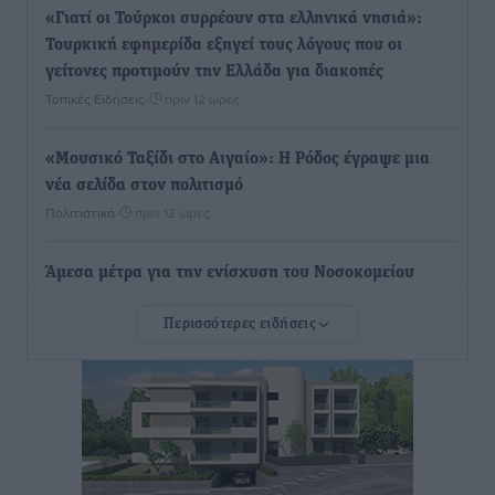
«Γιατί οι Τούρκοι συρρέουν στα ελληνικά νησιά»:
Τουρκική εφημερίδα εξηγεί τους λόγους που οι
γείτονες προτιμούν την Ελλάδα για διακοπές
Τοπικές Ειδήσεις
•
πριν 12 ώρες
«Μουσικό Ταξίδι στο Αιγαίο»: Η Ρόδος έγραψε μια
νέα σελίδα στον πολιτισμό
Πολιτιστικά
•
πριν 12 ώρες
Άμεσα μέτρα για την ενίσχυση του Νοσοκομείου
Ρόδου και αντιμετώπιση των ελλείψεων προσωπικού
Περισσότερες ειδήσεις
ανακοίνωσε ο Άδωνις Γεωργιάδης
Τοπικές Ειδήσεις
•
πριν 12 ώρες
Iατρικός Σύλλογος Ροδου προς Α. Γεωργιάδη:
Στρατηγικές Προτάσεις για την Ενίσχυση της
Δημόσιας Υγείας στη Νησιωτική Ελλάδα και στα
Νοσοκομεία της Γ΄ Ζώνης