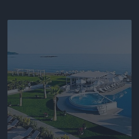
αλλάξει στην Πολιτική Προστασί
Ειδήσεις
•
πριν 17 ώρες
Άδωνις Γεωργιάδης στον RV: “Στο υπουργείο
εξετάζουμε την θεσμοθέτηση τρίτης κατηγορίας
κινήτρων, ειδικά για τα νοσοκομεία στα νησιά”
Τοπικές Ειδήσεις
•
πριν 17 ώρες
Θετικό κλίμα και κοινό όραμα για την ανάδειξη της
ιστορίας της Ρόδου στο Αεροδρόμιο «Διαγόρας»
Τοπικές Ειδήσεις
•
πριν 17 ώρες
Αντώνης Καμπουράκης: «Ένα σπουδαίο έργο
πολιτισμού για τη Ρόδο, που σχεδιάσαμε και
εξασφαλίσαμε τη χρηματοδότησή του, γίνεται
πραγματικότητα»
Τοπικές Ειδήσεις
•
πριν 17 ώρες