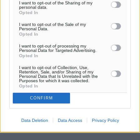
I want to opt-out of the Sharing of my
personal data.
Opted In
I want to opt-out of the Sale of my
ΣΧΕΤΙΚΆ
Personal Data.
Opted In
I want to opt-out of processing my
club 8 pool club: Η απόλυτη καλοκαιρινή εμπειρία ανοιγει
Personal Data for Targeted Advertising.
στο φαληρακι της ροδου
Opted In
I want to opt-out of Collection, Use,
Club 8 Pool Club: Ο επαναπροσδιορισμός της απόλαυσης και
Retention, Sale, and/or Sharing of my
Personal Data that Is Unrelated with the
της φιλοξενίας με έναν παράδεισο πολυτέλειας στη Ρόδο
Purposes for which it was collected.
Opted In
Lions Club Χάλκη & Leo Club Χαλκη Genesis: 1ο Φεστιβάλ
CONFIRM
Μακαρονιού Χάλκης την Κυριακή 3 Αυγούστου 2025
Wine Tasting Day Rhodes 2026 - Η μεγάλη οινική γιορτή της
Data Deletion
Data Access
Privacy Policy
Ρόδου επιστρέφει δυναμικά!