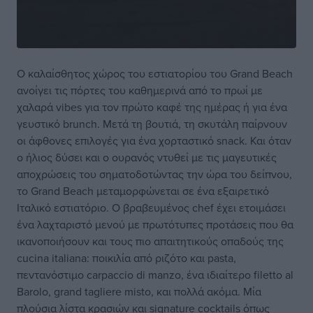
O καλαίσθητος χώρος του εστιατορίου του Grand Beach
ανοίγει τις πόρτες του καθημερινά από το πρωί με
χαλαρά vibes για τον πρώτο καφέ της ημέρας ή για ένα
γευστικό brunch. Μετά τη βουτιά, τη σκυτάλη παίρνουν
οι άφθονες επιλογές για ένα χορταστικό snack. Και όταν
ο ήλιος δύσει και ο ουρανός ντυθεί με τις μαγευτικές
αποχρώσεις του σηματοδοτώντας την ώρα του δείπνου,
το Grand Beach μεταμορφώνεται σε ένα εξαιρετικό
Ιταλικό εστιατόριο. O βραβευμένος chef έχει ετοιμάσει
ένα λαχταριστό μενού με πρωτότυπες προτάσεις που θα
ικανοποιήσουν και τους πιο απαιτητικούς οπαδούς της
cucina italiana: ποικιλία από ριζότο και pasta,
πεντανόστιμο carpaccio di manzo, ένα ιδιαίτερο filetto al
Barolo, grand tagliere misto, και πολλά ακόμα. Μία
πλούσια λίστα κρασιών και signature cocktails όπως