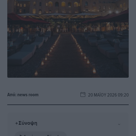
Από:
news room
20 ΜΑΪ́ΟΥ 2026 09:20
Σύνοψη
⌄
✦