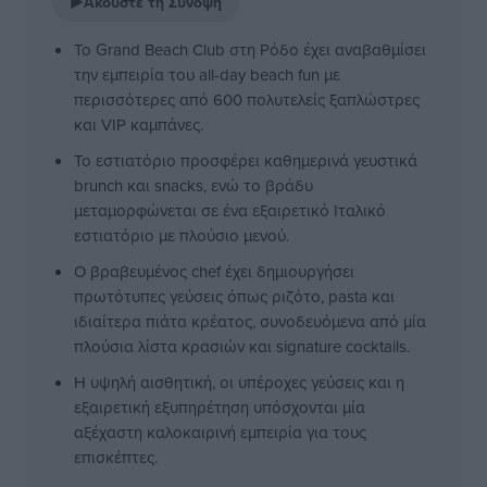
▶
Ακούστε τη Σύνοψη
Το Grand Beach Club στη Ρόδο έχει αναβαθμίσει
την εμπειρία του all-day beach fun με
περισσότερες από 600 πολυτελείς ξαπλώστρες
και VIP καμπάνες.
Το εστιατόριο προσφέρει καθημερινά γευστικά
brunch και snacks, ενώ το βράδυ
μεταμορφώνεται σε ένα εξαιρετικό Ιταλικό
εστιατόριο με πλούσιο μενού.
Ο βραβευμένος chef έχει δημιουργήσει
πρωτότυπες γεύσεις όπως ριζότο, pasta και
ιδιαίτερα πιάτα κρέατος, συνοδευόμενα από μία
πλούσια λίστα κρασιών και signature cocktails.
Η υψηλή αισθητική, οι υπέροχες γεύσεις και η
εξαιρετική εξυπηρέτηση υπόσχονται μία
αξέχαστη καλοκαιρινή εμπειρία για τους
επισκέπτες.