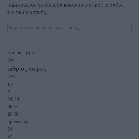
παρεχόμενου συνδέσμου παραπομπής προς το άρθρο
της Δημοκρατικής.
o καιρός τώρα:
24
°
αίθριος καιρός
37
%
11
km/h
Δ
24
24
°/
°
06:18
20:06
πρόγνωση:
33
°
ΚΥ