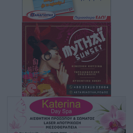
Ρόδος: «Βουλιάζει» από τουρίστες – Πάνω από 1 εκατ.
επιβάτες και 55 κρουαζιερόπλοια
Τοπικές Ειδήσεις
•
πριν 4 ώρες
Γ’ Εθνική Κατηγορία: Οι ημερομηνίες των
αγωνιστικών της κανονικής περιόδου
Αθλητικά
•
πριν 9 ώρες
Συνελήφθησαν δύο άτομα στην Κάρπαθο για άγρα
πελατών
Τοπικές Ειδήσεις
•
πριν 9 ώρες
Χωρίς υποχρεωτική παρουσία μικρών στη 12άδα
Αθλητικά
•
πριν 10 ώρες
Ο Πελεκάνος, οι ανεμογεννήτριες και μια κοινότητα