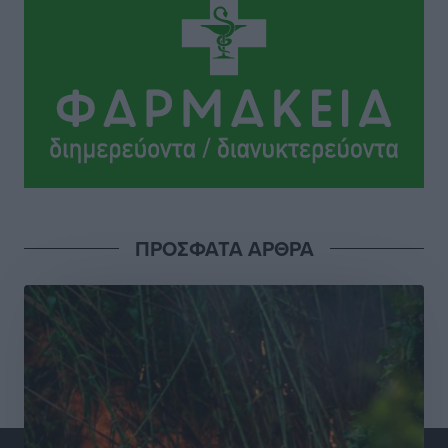
Γ. Χατζημάρκος: “Δύο μεγάλες δεσμεύσεις
Γεωργιάδη” – Κίνητρα για τους γιατρούς των νησιών
και συνεργασία Ρόδου με το Αττικόν για το
Ακτινοθεραπευτικό
Τοπικές Ειδήσεις
•
πριν 10 ώρες
Σούπερ μάρκετ: Διευρύνεται η εθνική πρωτοβουλία
για τις τιμές – Eρχονται νέες συμμετοχές εταιρειών
Ειδήσεις
•
πριν 10 ώρες
ΠΡΟΣΦΑΤΑ ΑΡΘΡΑ
Συνελήφθησαν έξι άτομα για ηχορύπανση από
καταστήματα στο Νότιο Αιγαίο
Τοπικές Ειδήσεις
•
πριν 10 ώρες
15 Αυγούστου 2026: Πώς θα πληρωθούν όσοι
εργαστούν την αργία – Τι ισχύει για πενθήμερο,
εξαήμερο και άδειες