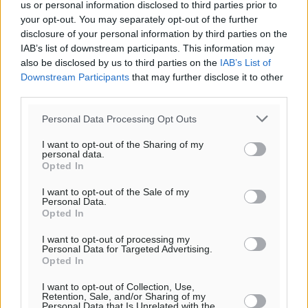
us or personal information disclosed to third parties prior to
Καιρός «hot – dry – windy» τις επόμενες 48 ώρες στη
your opt-out. You may separately opt-out of the further
χώρα
disclosure of your personal information by third parties on the
IAB’s list of downstream participants. This information may
Ειδήσεις
•
πριν 2 ώρες
also be disclosed by us to third parties on the
IAB’s List of
Downstream Participants
that may further disclose it to other
Δύο σχολεία της Λέρου αλλάζουν όψη με δωρεά
third parties.
αγάπης για τα παιδιά
Personal Data Processing Opt Outs
Τοπικές Ειδήσεις
•
πριν 3 ώρες
I want to opt-out of the Sharing of my
personal data.
Τουρισμός: Με θετικό πρόσημο έως τώρα η χρονιά,
Opted In
παρά τα σκαμπανεβάσματα
Ειδήσεις
•
πριν 3 ώρες
I want to opt-out of the Sale of my
Personal Data.
Opted In
Χαρ. Ναβροζίδης στον RV «Σε τρία χρόνια θα είμαστε
I want to opt-out of processing my
η πιο ψηφιακή Περιφέρεια της χώρας» Δημοπρατείται
Personal Data for Targeted Advertising.
Opted In
το έργο ψηφιακού μετασχηματισμού
Τοπικές Ειδήσεις
•
πριν 3 ώρες
I want to opt-out of Collection, Use,
Retention, Sale, and/or Sharing of my
Personal Data that Is Unrelated with the