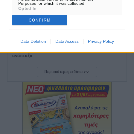
Purposes for which it was collected.
Airbnb vs ξενοδοχεία – Πώς αλλάζει ο χάρτης της
Opted In
φιλοξενίας
Ειδήσεις
•
πριν 3 ώρες
CONFIRM
Γιάννης Χατζής για το νέο Ειδικό Χωροταξικό: Οι
Data Deletion
Data Access
Privacy Policy
βασικοί οριζόντιοι περιορισμοί παραμένουν –
Κίνδυνος για επενδύσεις, περιουσίες και τοπική
ανάπτυξη
Τοπικές Ειδήσεις
•
πριν 3 ώρες
Περισσότερες ειδήσεις
Ευ. Τουρνάς: Απέναντι σε ακραία καιρικά φαινόμενα
δεν υπάρχουν περιθώρια εφησυχασμού
Ειδήσεις
•
πριν 3 ώρες
Στον Άγιο Νικόλαο Χάλκης ανοίγει ξανά το
ανανεωμένο εκκλησιαστικό μουσείο από τη Λέσχη
Lions Χάλκης
Τοπικές Ειδήσεις
•
πριν 4 ώρες