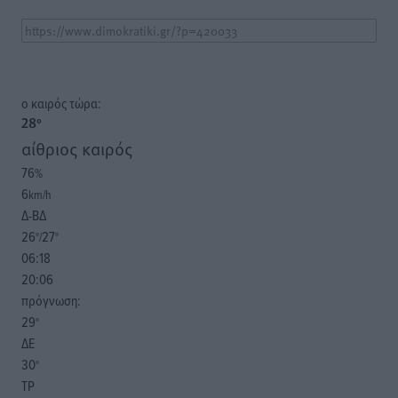
o καιρός τώρα:
28
°
αίθριος καιρός
76
%
6
km/h
Δ-ΒΔ
26
27
°/
°
06:18
20:06
πρόγνωση:
29
°
ΔΕ
30
°
ΤΡ