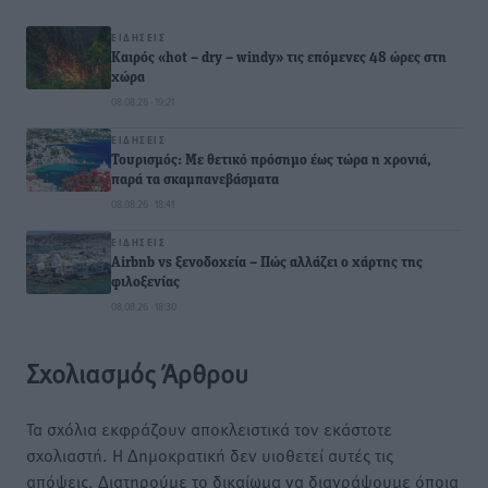
ΕΙΔΉΣΕΙΣ
Καιρός «hot – dry – windy» τις επόμενες 48 ώρες στη
χώρα
08.08.26 · 19:21
ΕΙΔΉΣΕΙΣ
Τουρισμός: Με θετικό πρόσημο έως τώρα η χρονιά,
παρά τα σκαμπανεβάσματα
08.08.26 · 18:41
ΕΙΔΉΣΕΙΣ
Airbnb vs ξενοδοχεία – Πώς αλλάζει ο χάρτης της
φιλοξενίας
08.08.26 · 18:30
Σχολιασμός Άρθρου
Τα σχόλια εκφράζουν αποκλειστικά τον εκάστοτε
σχολιαστή. Η Δημοκρατική δεν υιοθετεί αυτές τις
απόψεις. Διατηρούμε το δικαίωμα να διαγράψουμε όποια