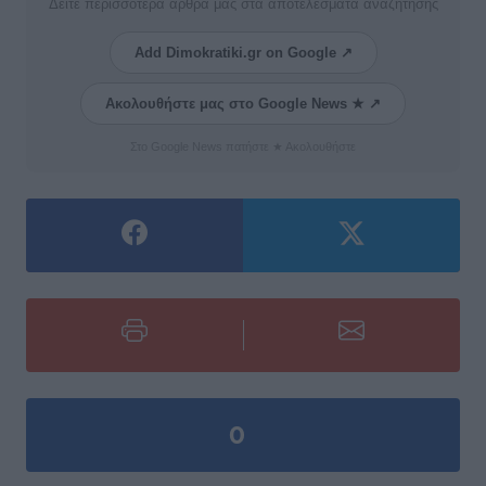
Δείτε περισσότερα άρθρα μας στα αποτελέσματα αναζήτησης
Add Dimokratiki.gr on Google ↗
Ακολουθήστε μας στο Google News ★ ↗
Στο Google News πατήστε ★ Ακολουθήστε
0