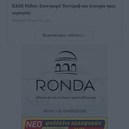
ΠΑΟΚ Ρόδου: Επιστροφή Τοντόροβ και άνοιγμα προς
χορηγούς
Αθλητικά
•
πριν 12 ώρες
Περισσότερες ειδήσεις
Rhodes Beyond Summer – Εκεί που το καλοκαίρι
είναι μόνο η αρχή
Τοπικές Ειδήσεις
•
πριν 12 ώρες
Κικίλιας: Μειώθηκαν κατά 34% οι μεταναστευτικές
ροές στα θαλάσσια σύνορα
Ειδήσεις
•
πριν 12 ώρες
Κως: Γερμανός τουρίστας κέρδισε αποζημίωση 900
ευρώ επειδή δεν βρήκε ξαπλώστρες στις
οικογενειακές διακοπές του
Τοπικές Ειδήσεις
•
πριν 12 ώρες