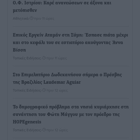
Ο.Φ. Ιστρίου: Καρέ ανανεώσεων σε άξονα και
μετόπισθεν
Αθλητικά
•
πριν 11 ώρες
Επικός Εργκίν Αταμάν στη Σύμη: Έσπασε πιάτα μέχρι
και στο κεφάλι του σε εστιατόριο ακούγοντας Άννα
Βίσση
Τοπικές Ειδήσεις
•
πριν 11 ώρες
Στο Επιμελητήριο Δωδεκανήσου σήμερα ο Πρέσβης
της Βραζιλίας Laudemar Aguiar
Τοπικές Ειδήσεις
•
πριν 12 ώρες
To δημογραφικό πρόβλημα στα νησιά κυριάρχησε στη
συνάντηση του Φώτη Μάγγου με τον πρόεδρο της
HOPEgenesis
Τοπικές Ειδήσεις
•
πριν 12 ώρες