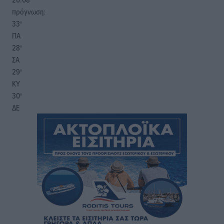
πρόγνωση:
33
°
ΠΑ
28
°
ΣΑ
29
°
ΚΥ
30
°
ΔΕ