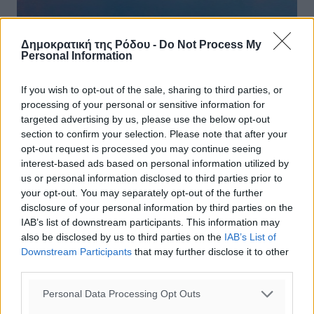
Δημοκρατική της Ρόδου -
Do Not Process My
Personal Information
Ξενοδόχοι: Με δύο ταχύτητες η
πασχαλινή κίνηση-Στα ίδια επίπεδα με
If you wish to opt-out of the sale, sharing to third parties, or
πέρυσι οι πληρότητες στη Ρόδο
processing of your personal or sensitive information for
targeted advertising by us, please use the below opt-out
Μικρή βελτίωση παρατηρούν οι ξενοδόχοι στον αριθμό
section to confirm your selection. Please note that after your
των προκρατήσεων σε δημοφιλείς πασχαλινούς
opt-out request is processed you may continue seeing
προορισμούς, σε άλλες περιοχές όμως και κυρίως στην
interest-based ads based on personal information utilized by
ηπειρωτική Ελλάδα, η ...
us or personal information disclosed to third parties prior to
your opt-out. You may separately opt-out of the further
19.04.19, 16:54
disclosure of your personal information by third parties on the
IAB’s list of downstream participants. This information may
also be disclosed by us to third parties on the
IAB’s List of
Downstream Participants
that may further disclose it to other
third parties.
Personal Data Processing Opt Outs