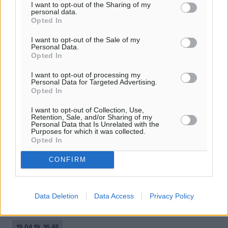
I want to opt-out of the Sharing of my
personal data.
Opted In
I want to opt-out of the Sale of my
Personal Data.
Opted In
I want to opt-out of processing my
Personal Data for Targeted Advertising.
Opted In
I want to opt-out of Collection, Use,
Retention, Sale, and/or Sharing of my
Ν.Δ.: Νέα τακτική προκλήσεων της
Personal Data that Is Unrelated with the
Purposes for which it was collected.
Άγκυρας με χρήση μη επανδρωμένων
Opted In
αεροσκαφών
CONFIRM
Ερώτηση για τις τουρκικές παραβιάσεις στο Αιγαίο με μη
επανδρωμένα στρατιωτικά αεροσκάφη κατέθεσαν στη
Βουλή προς τους υπουργούς Εξωτερικών και Εθνικής
Data Deletion
Data Access
Privacy Policy
Άμυνας οι αρμόδιοι ...
19.04.19, 16:48