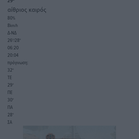
29
°
αίθριος καιρός
80
%
8
km/h
Δ-ΝΔ
26
28
°/
°
06:20
20:04
πρόγνωση:
32
°
ΤΕ
29
°
ΠΕ
30
°
ΠΑ
28
°
ΣΑ