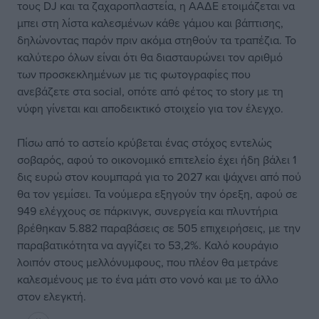
τους DJ και τα ζαχαροπλαστεία, η ΑΑΔΕ ετοιμάζεται να
μπει στη λίστα καλεσμένων κάθε γάμου και βάπτισης,
δηλώνοντας παρόν πριν ακόμα στηθούν τα τραπέζια. Το
καλύτερο όλων είναι ότι θα διασταυρώνει τον αριθμό
των προσκεκλημένων με τις φωτογραφίες που
ανεβάζετε στα social, οπότε από φέτος το story με τη
νύφη γίνεται και αποδεικτικό στοιχείο για τον έλεγχο.
Πίσω από το αστείο κρύβεται ένας στόχος εντελώς
σοβαρός, αφού το οικονομικό επιτελείο έχει ήδη βάλει 1
δις ευρώ στον κουμπαρά για το 2027 και ψάχνει από πού
θα τον γεμίσει. Τα νούμερα εξηγούν την όρεξη, αφού σε
949 ελέγχους σε πάρκινγκ, συνεργεία και πλυντήρια
βρέθηκαν 5.882 παραβάσεις σε 505 επιχειρήσεις, με την
παραβατικότητα να αγγίζει το 53,2%. Καλό κουράγιο
λοιπόν στους μελλόνυμφους, που πλέον θα μετράνε
καλεσμένους με το ένα μάτι στο νονό και με το άλλο
στον ελεγκτή.