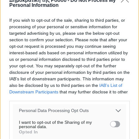
Δημοκρατική της Ρόδου -
Do Not Process My
Personal Information
If you wish to opt-out of the sale, sharing to third parties, or
processing of your personal or sensitive information for
targeted advertising by us, please use the below opt-out
section to confirm your selection. Please note that after your
opt-out request is processed you may continue seeing
interest-based ads based on personal information utilized by
us or personal information disclosed to third parties prior to
your opt-out. You may separately opt-out of the further
disclosure of your personal information by third parties on the
IAB’s list of downstream participants. This information may
Ροή ειδήσεων
also be disclosed by us to third parties on the
IAB’s List of
Downstream Participants
that may further disclose it to other
third parties.
Αγαπημένη Χώρα και Καλύτερος Διαγεννεακός
Personal Data Processing Opt Outs
Προορισμός η Ελλάδα σε τουριστικά βραβεία των
ΗΠΑ
I want to opt-out of the Sharing of my
Ειδήσεις
•
πριν 3 ώρες
personal data.
Opted In