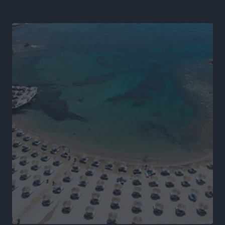
Κατσογριδάκης και Ντάνιελ Πιέτρι
Αθλητικά
•
πριν 8 ώρες
LFC ΑΣΤΙΡ Ιαλυσού: Μετεγγραφική «βόμβα» με την
Anelise Karakostas
Αθλητικά
•
πριν 8 ώρες
Συνελήφθη 73χρονος για διάθεση αλκοόλ σε
ανηλίκους στη Ρόδο
Τοπικές Ειδήσεις
•
πριν 8 ώρες
Πραγματοποιήθηκαν 43.881 έλεγχοι και βεβαιώθηκαν
12.272 παραβάσεις από την αστυνομία τον Ιούλιο
Τοπικές Ειδήσεις
•
πριν 9 ώρες
Συνελήφθησαν δύο αλλοδαπές για λαθρεμπόριο
καπνικών προϊόντων στη Ρόδο – Κατασχέθηκαν