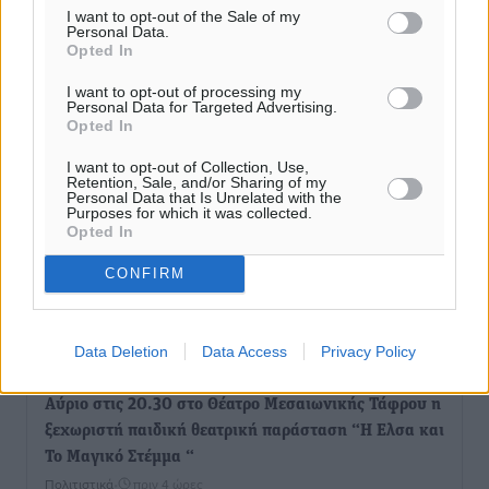
Στο μικροσκόπιο τα αιολικά πάρκα σε όλη την Ελλάδα
I want to opt-out of the Sale of my
Personal Data.
μετά τη μεγάλη φωτιά στη Βοιωτία – Eισαγγελική
Opted In
παραγγελία στη ΔΑΕΕ
I want to opt-out of processing my
Τοπικές Ειδήσεις
•
πριν 3 ώρες
Personal Data for Targeted Advertising.
Opted In
Το φθινόπωρο μπορεί να ανατρέψει την εικόνα της
I want to opt-out of Collection, Use,
τουριστικής σεζόν, 19,3% πάνω οι αεροπορικές θέσεις
Retention, Sale, and/or Sharing of my
Personal Data that Is Unrelated with the
τον Οκτώβριο
Purposes for which it was collected.
Opted In
Ειδήσεις
•
πριν 3 ώρες
CONFIRM
Παρέμβαση του Δημάρχου Λέρου προς τον ΔΕΔΔΗΕ
για τις συχνές διακοπές ρεύματος
Τοπικές Ειδήσεις
•
πριν 4 ώρες
Data Deletion
Data Access
Privacy Policy
Αύριο στις 20.30 στο Θέατρο Μεσαιωνικής Τάφρου η
ξεχωριστή παιδική θεατρική παράσταση “Η Ελσα και
Το Μαγικό Στέμμα “
Πολιτιστικά
•
πριν 4 ώρες