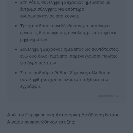
Στη Ρόδο, συνελήφθη 38χρονος ημεδαπός με
ένταλμα σύλληψης για απόπειρα
ανθρωποκτονίας από κοινού.
Τρεις ημεδαποί συνελήφθησαν για παράνομες
εργασίες διαμόρφωσης αιγιαλού, με κατασχέσεις
μηχανημάτων.
Συνελήφθη 28χρονος ημεδαπός ως ανυπότακτος,
ενώ δύο άλλοι ημεδαποί παρενοχλούσαν πολίτες
για άγρα πελατών.
Στο αεροδρόμιο Ρόδου, 21χρονος αλλοδαπός
συνελήφθη για χρήση πλαστού ταξιδιωτικού
εγγράφου.
Dimokratiki AI
Από την Περιφερειακή Αστυνομική Διεύθυνση Νοτίου
Αιγαίου ανακοινώθηκαν τα εξής: