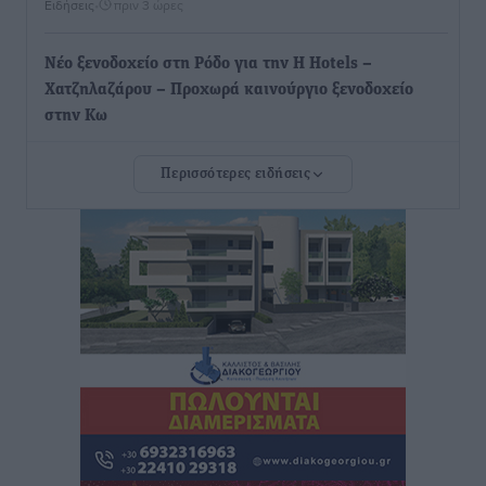
Ειδήσεις
•
πριν 3 ώρες
Νέο ξενοδοχείο στη Ρόδο για την H Hotels –
Χατζηλαζάρου – Προχωρά καινούργιο ξενοδοχείο
στην Κω
Τοπικές Ειδήσεις
•
πριν 3 ώρες
Περισσότερες ειδήσεις
Αυτοκίνητο μπήκε παράνομα σε μονόδρομο στο
Μαστιχάρι – Αναποδογύρισε όχημα με μητέρα και
5χρονο παιδί
Τοπικές Ειδήσεις
•
πριν 3 ώρες
“Η Ευρώπη αντιμετώπιζε το προσφυγικό σαν ταινία
τρόμου” – Η συγκλονιστική μαρτυρία της Χαρούλας
Γιασιράνη στον RV για τα γεγονότα που οδήγησαν στο
Σύμφωνο της Λέρου
Τοπικές Ειδήσεις
•
πριν 3 ώρες