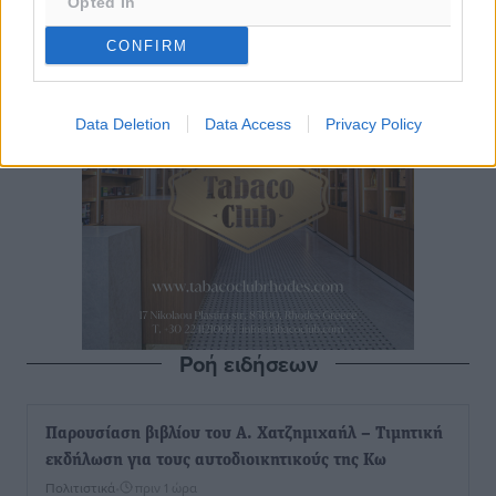
Opted In
CONFIRM
Data Deletion
Data Access
Privacy Policy
Ροή ειδήσεων
Παρουσίαση βιβλίου του Α. Χατζημιχαήλ – Τιμητική
εκδήλωση για τους αυτοδιοικητικούς της Κω
Πολιτιστικά
•
πριν 1 ώρα