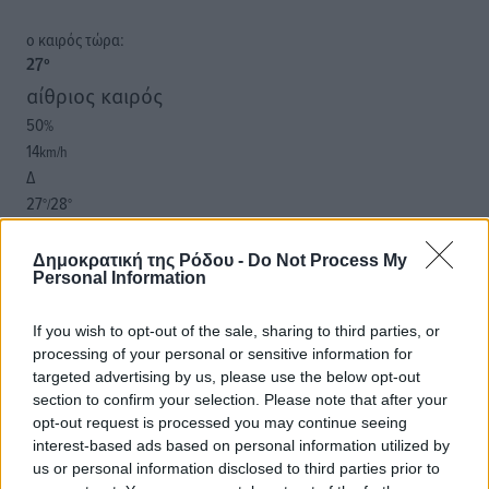
o καιρός τώρα:
27
°
αίθριος καιρός
50
%
14
km/h
Δ
27
28
°/
°
06:17
20:08
Δημοκρατική της Ρόδου -
Do Not Process My
Personal Information
πρόγνωση:
33
°
ΠΑ
If you wish to opt-out of the sale, sharing to third parties, or
processing of your personal or sensitive information for
28
°
targeted advertising by us, please use the below opt-out
ΣΑ
section to confirm your selection. Please note that after your
29
°
opt-out request is processed you may continue seeing
ΚΥ
interest-based ads based on personal information utilized by
29
°
us or personal information disclosed to third parties prior to