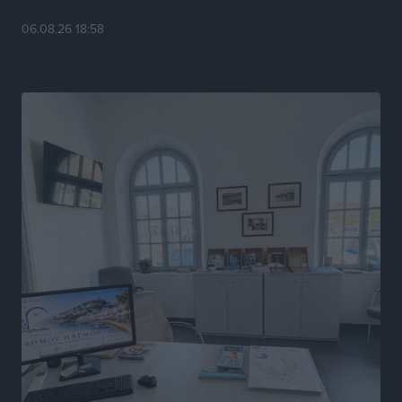
Αθλητικά
•
πριν 7 ώρες
06.08.26 18:58
Γ.Σ. Ηπιόνη: «Προπονητική ομάδα με εμπειρία,
επιστημονική γνώση και σύγχρονες μεθόδους»
Αθλητικά
•
πριν 7 ώρες
Α.Σ. Ρόδος: Ξανά στα «πράσινα» ο Νίκος Κοντίτσης
Αθλητικά
•
πριν 7 ώρες
Συναυλία Μάριου Φραγκούλη – Γιώργου Περρή στην
Κάσο
Πολιτιστικά
•
πριν 8 ώρες
Την άρση των εμποδίων για την άμεση λειτουργία του
βρεφονηπιακού σταθμού στην Κάσο, ζητά ο Μάνος
Κόνσολας
Τοπικές Ειδήσεις
•
πριν 8 ώρες