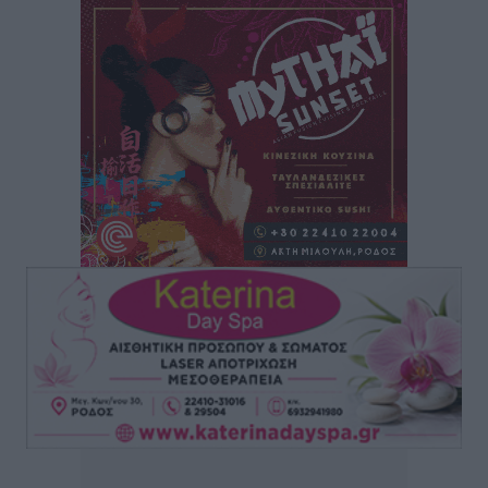
Συναυλία με τον Γιάννη Κότσιρα στις 21 Αυγούστου
Πολιτιστικά
•
πριν 3 ώρες
Έκτακτη συνεδρίαση της Δημοτικής Επιτροπής Ρόδου
αύριο Παρασκευή 7 Αυγούστου
Τοπικές Ειδήσεις
•
πριν 4 ώρες
ΑΕΡΑ: Δεν σταματάει να ενισχύεται, νέο απόκτημα ο
Μητρόπουλος
Αθλητικά
•
πριν 4 ώρες
Κλεάνθης: Δουλειές μετά ευχαριστιών στο γήπεδο,
ατομικό για δύο
Αθλητικά
•
πριν 4 ώρες
Φοίβος: Εν αναμονή του Νίκου Λαζίδη
Αθλητικά
•
πριν 4 ώρες