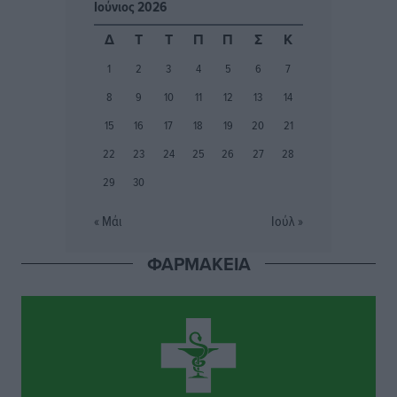
Ιούνιος 2026
Ιάλυσος Β’: Νωρίς νωρίς μπήκαν στα βάσανα της
Δ
Τ
Τ
Π
Π
Σ
Κ
προετοιμασίας
1
2
3
4
5
6
7
Αθλητικά
•
πριν 4 ώρες
8
9
10
11
12
13
14
Εθνικός Αρχίπολης: Μεγάλο βήμα προόδου η ίδρυση
15
16
17
18
19
20
21
Ακαδημίας
22
23
24
25
26
27
28
Αθλητικά
•
πριν 4 ώρες
29
30
Ιππότες: Με το βλέμμα στραμμένο στο μέλλον
« Μάι
Ιούλ »
Αθλητικά
•
πριν 4 ώρες
ΦΑΡΜΑΚΕΙΑ
ΠΑΜΕ ΣΤΟΙΧΗΜΑ: Περισσότερα από 95 εκατομμύρια
ευρώ σε κέρδη μοίρασε τον Ιούλιο
Αθλητικά
•
πριν 4 ώρες
Ολοκλήρωση του έργου αναβάθμισης των
υποδομών του Νεστορίδειου Μελάθρου