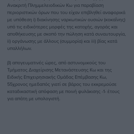
Ανακριτή Πλημμελειοδικών Κω για παραβίαση
περιοριστικών όρων που του είχαν επιβληθεί αναφορικά
με υπόθεση i) διακίνησης ναρκωτικών ουσιών (κοκαΐνης)
υπό τις ειδικότερες μορφές της κατοχής, αγοράς και
αποθήκευσης με σκοπό την πώληση κατά συναυτουργία,
ii) οργάνωσης με άλλους (συμμορία) και iii) βίας κατά
υπαλλήλων.
β) απογευματινές ώρες, από αστυνομικούς του
Τμήματος Διαχείρισης Μετανάστευσης Κω και της
Ειδικής Επιχειρησιακής Ομάδας Επέμβασης Κω,
55χρονος ημεδαπός γιατί σε βάρος του εκκρεμούσε
καταδικαστική απόφαση με ποινή φυλάκισης -1- έτους
για απάτη με υπολογιστή.