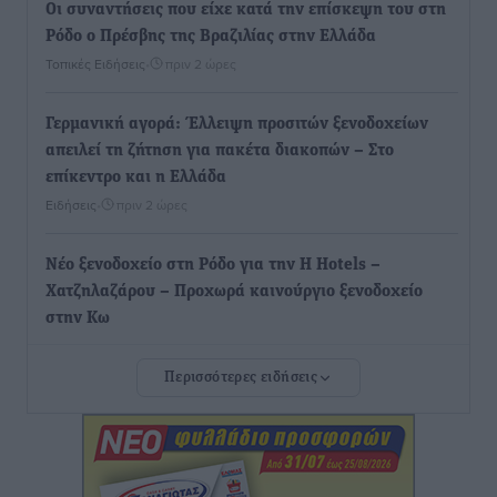
Οι συναντήσεις που είχε κατά την επίσκεψη του στη
Ρόδο ο Πρέσβης της Βραζιλίας στην Ελλάδα
Τοπικές Ειδήσεις
•
πριν 2 ώρες
Γερμανική αγορά: Έλλειψη προσιτών ξενοδοχείων
απειλεί τη ζήτηση για πακέτα διακοπών – Στο
επίκεντρο και η Ελλάδα
Ειδήσεις
•
πριν 2 ώρες
Νέο ξενοδοχείο στη Ρόδο για την H Hotels –
Χατζηλαζάρου – Προχωρά καινούργιο ξενοδοχείο
στην Κω
Τοπικές Ειδήσεις
•
πριν 2 ώρες
Περισσότερες ειδήσεις
Αυτοκίνητο μπήκε παράνομα σε μονόδρομο στο
Μαστιχάρι – Αναποδογύρισε όχημα με μητέρα και
5χρονο παιδί
Τοπικές Ειδήσεις
•
πριν 2 ώρες