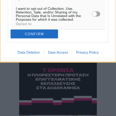
33
°
I want to opt-out of Collection, Use,
ΠΑ
Retention, Sale, and/or Sharing of my
28
°
Personal Data that Is Unrelated with the
Purposes for which it was collected.
ΣΑ
Opted In
29
°
ΚΥ
CONFIRM
29
°
ΔΕ
Data Deletion
Data Access
Privacy Policy