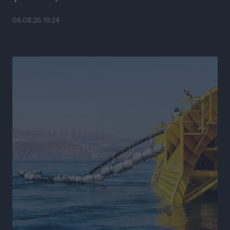
Νέες ταυτότητες: Ποιοι πρέπει να τις αλλάξουν άμεσα
06.08.26 19:24
και ποιοι όχι
Ειδήσεις
•
πριν 6 ώρες
Στον Ιπποκράτη η Μαρία Βλάχου
Αθλητικά
•
πριν 6 ώρες
Οικονομική ενίσχυση για συντήρηση στο κλειστό της
Καρπάθου
Αθλητικά
•
πριν 6 ώρες
Στάθης Αντωνάς: Ένα βήμα πριν από επαγγελματικό
συμβόλαιο πυγμαχίας με MTGP και BXGP για Ευρώπη
και Αυστραλία
Αθλητικά
•
πριν 6 ώρες
ΚΑΕ Κολοσσός: Τα… ευρωπαϊκά εισιτήρια διαρκείας