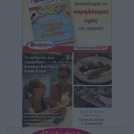
“Η Ευρώπη αντιμετώπιζε το προσφυγικό σαν ταινία
τρόμου” – Η συγκλονιστική μαρτυρία της Χαρούλας
Γιασιράνη στον RV για τα γεγονότα που οδήγησαν στο
Σύμφωνο της Λέρου
Τοπικές Ειδήσεις
•
πριν 2 ώρες
Συναυλία με τον Γιάννη Κότσιρα στις 21 Αυγούστου
Πολιτιστικά
•
πριν 3 ώρες
Έκτακτη συνεδρίαση της Δημοτικής Επιτροπής Ρόδου
αύριο Παρασκευή 7 Αυγούστου
Τοπικές Ειδήσεις
•
πριν 3 ώρες
ΑΕΡΑ: Δεν σταματάει να ενισχύεται, νέο απόκτημα ο
Μητρόπουλος
Αθλητικά
•
πριν 3 ώρες