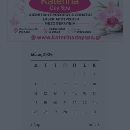
Κλεάνθης: Δουλειές μετά ευχαριστιών στο γήπεδο,
ατομικό για δύο
Αθλητικά
•
πριν 3 ώρες
Φοίβος: Εν αναμονή του Νίκου Λαζίδη
Αθλητικά
•
πριν 3 ώρες
Μάιος 2026
Ιάλυσος Β’: Νωρίς νωρίς μπήκαν στα βάσανα της
Δ
Τ
Τ
Π
Π
Σ
Κ
προετοιμασίας
1
2
3
Αθλητικά
•
πριν 3 ώρες
4
5
6
7
8
9
10
Εθνικός Αρχίπολης: Μεγάλο βήμα προόδου η ίδρυση
11
12
13
14
15
16
17
Ακαδημίας
18
19
20
21
22
23
24
Αθλητικά
•
πριν 3 ώρες
25
26
27
28
29
30
31
Ιππότες: Με το βλέμμα στραμμένο στο μέλλον
« Απρ
Ιούν »
Αθλητικά
•
πριν 3 ώρες