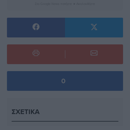
Στο Google News πατήστε ★ Ακολουθήστε
0
ΣΧΕΤΙΚΆ