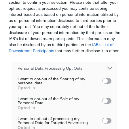
section to confirm your selection. Please note that after your
Για την μερική αναπαραγωγή της είδησης από άλλες
opt-out request is processed you may continue seeing
ιστοσελίδες είναι απαραίτητη η χρήση του παρακάτω
interest-based ads based on personal information utilized by
παρεχόμενου συνδέσμου παραπομπής προς το άρθρο
us or personal information disclosed to third parties prior to
της Δημοκρατικής.
your opt-out. You may separately opt-out of the further
disclosure of your personal information by third parties on the
IAB’s list of downstream participants. This information may
also be disclosed by us to third parties on the
IAB’s List of
Downstream Participants
that may further disclose it to other
third parties.
o καιρός τώρα:
Personal Data Processing Opt Outs
27
°
αίθριος καιρός
I want to opt-out of the Sharing of my
personal data.
51
%
Opted In
11
km/h
Δ-ΒΔ
I want to opt-out of the Sale of my
Personal Data.
27
28
°/
°
Opted In
06:17
20:08
I want to opt-out of processing my
Personal Data for Targeted Advertising.
πρόγνωση:
Opted In