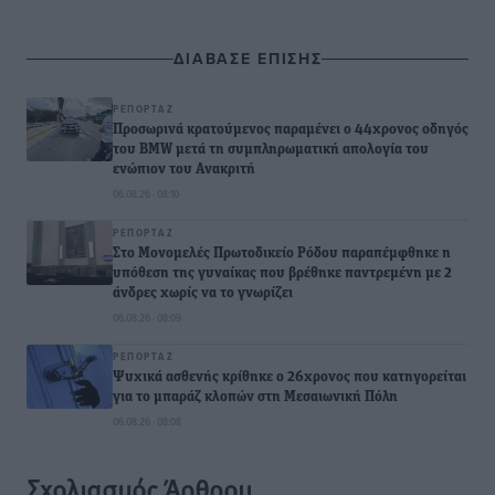
ΔΙΑΒΑΣΕ ΕΠΙΣΗΣ
ΡΕΠΟΡΤΆΖ
Προσωρινά κρατούμενος παραμένει ο 44χρονος οδηγός
του BMW μετά τη συμπληρωματική απολογία του
ενώπιον του Ανακριτή
06.08.26 · 08:10
ΡΕΠΟΡΤΆΖ
Στο Μονομελές Πρωτοδικείο Ρόδου παραπέμφθηκε η
υπόθεση της γυναίκας που βρέθηκε παντρεμένη με 2
άνδρες χωρίς να το γνωρίζει
06.08.26 · 08:09
ΡΕΠΟΡΤΆΖ
Ψυχικά ασθενής κρίθηκε ο 26χρονος που κατηγορείται
για το μπαράζ κλοπών στη Μεσαιωνική Πόλη
06.08.26 · 08:08
Σχολιασμός Άρθρου