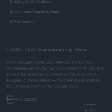
Βρείτε μας στο Youtube
Κινητοποίηση της Πυροσβεστικής στην Κάρπαθο, για
Αρχείο παλαιότερων άρθρων
τη φωτιά στην περιοχή Σάνταλο
RSS Newsfeed
Τοπικές Ειδήσεις
•
πριν 10 ώρες
Η Ρόδος μπαίνει στη διεκδίκηση για τη Μεσογειακή
Πρωτεύουσα Πολιτισμού και Διαλόγου 2028
Τοπικές Ειδήσεις
•
πριν 10 ώρες
©
2009 - 2026 Δημοκρατική της Ρόδου.
Σύμη: Στον 8ο αγνοούμενο Γερμανό τουρίστα ανήκει η
Όλα τα δικαιώματα δεσμευμένα. Απαγορεύεται η χρήση ή
σορός που εντοπίστηκε
επανεκπομπή του ή η αντιγραφή του, σε οποιοδήποτε μέσο, μετά
Τοπικές Ειδήσεις
•
πριν 11 ώρες
ή άνευ επεξεργασίας, χωρίς άδεια του εκδότη. Το σύνολο του
περιεχομένου και των υπηρεσιών του dimokratiki.gr διατίθεται
στους επισκέπτες αυστηρά για προσωπική χρήση.
Η σιωπηρή παράταση του Ταμείου Ανάκαμψης για
την Ελλάδα
Ειδήσεις
•
πριν 11 ώρες
MHT: 232004