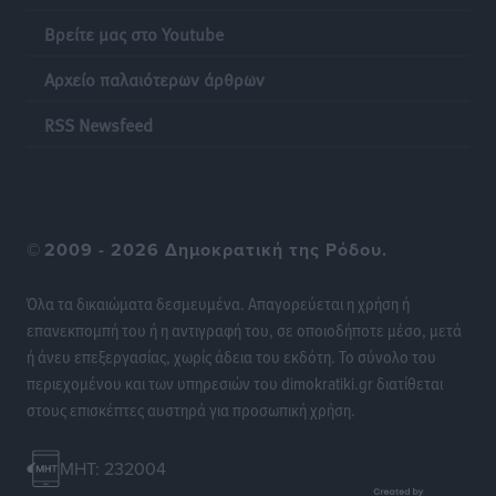
Βρείτε μας στο Youtube
Χατζηβασιλείου: Προτεραιότητα της ΕΕ η προστασία
Αρχείο παλαιότερων άρθρων
των εξωτερικών συνόρων
Ειδήσεις
•
πριν 18 ώρες
RSS Newsfeed
Κάρπαθος: Το πιο υποτιμημένο νησί είναι ένας
κρυφός παράδεισος στα Δωδεκάνησα
Τοπικές Ειδήσεις
•
πριν 19 ώρες
©
2009 - 2026 Δημοκρατική της Ρόδου.
Ο Λαμπρος Φισφής στη Ρόδο στις 21 Σεπτεμβρίου
Όλα τα δικαιώματα δεσμευμένα. Απαγορεύεται η χρήση ή
Πολιτιστικά
•
πριν 19 ώρες
επανεκπομπή του ή η αντιγραφή του, σε οποιοδήποτε μέσο, μετά
ή άνευ επεξεργασίας, χωρίς άδεια του εκδότη. Το σύνολο του
ΚΑΕ Κολοσσός: Αντίστροφη μέτρηση για την
περιεχομένου και των υπηρεσιών του dimokratiki.gr διατίθεται
προετοιμασία
στους επισκέπτες αυστηρά για προσωπική χρήση.
Αθλητικά
•
πριν 20 ώρες
MHT: 232004
Εθνική Παίδων: Με Χριστοδούλου στο Ευρωμπάσκετ