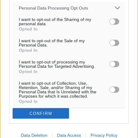
Personal Data Processing Opt Outs
I want to opt-out of the Sharing of my
personal data.
Opted In
Ροή ειδήσεων
I want to opt-out of the Sale of my
Personal Data.
Opted In
Ερώτηση Μπελέρη σε Κομισιόν για τη δημιουργία
I want to opt-out of processing my
«σύγχρονου Ευρωπαϊκού Ταμείου Αντιμετώπισης
Personal Data for Targeted Advertising.
Φυσικών Καταστροφών»
Opted In
Ειδήσεις
•
πριν 50 λεπτά
I want to opt-out of Collection, Use,
Retention, Sale, and/or Sharing of my
Personal Data that Is Unrelated with the
Έκκληση γονέων για να λειτουργήσει ο
Purposes for which it was collected.
Βρεφονηπιακός Σταθμός Κάσου
Opted In
Τοπικές Ειδήσεις
•
πριν 52 λεπτά
CONFIRM
Ακρίβεια: Σημαντικές οι διατακτικές σίτισης για 3
στους 4 εργαζομένους
Data Deletion
Data Access
Privacy Policy