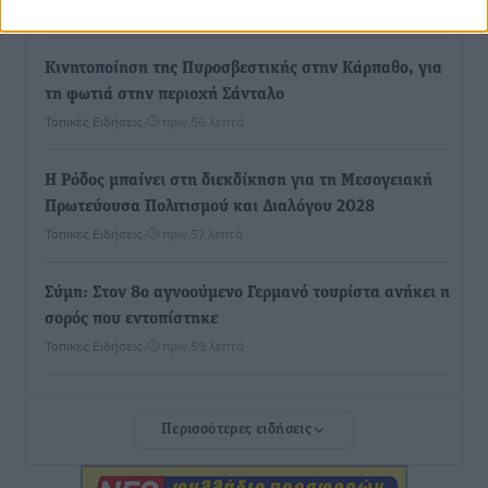
Ειδήσεις
•
πριν 55 λεπτά
Κινητοποίηση της Πυροσβεστικής στην Κάρπαθο, για
τη φωτιά στην περιοχή Σάνταλο
Τοπικές Ειδήσεις
•
πριν 56 λεπτά
Η Ρόδος μπαίνει στη διεκδίκηση για τη Μεσογειακή
Πρωτεύουσα Πολιτισμού και Διαλόγου 2028
Τοπικές Ειδήσεις
•
πριν 57 λεπτά
Σύμη: Στον 8ο αγνοούμενο Γερμανό τουρίστα ανήκει η
σορός που εντοπίστηκε
Τοπικές Ειδήσεις
•
πριν 59 λεπτά
Η σιωπηρή παράταση του Ταμείου Ανάκαμψης για
Περισσότερες ειδήσεις
την Ελλάδα
Ειδήσεις
•
πριν 60 λεπτά