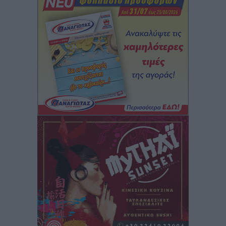
Το εκλογικό ρολόι του Μαξίμου χτυπά τέλη Μαΐου του
2027
Τοπικές Ειδήσεις
•
πριν 2 ώρες
ΦΟΔΣΑ Νοτίου Αιγαίου: «Δεν ζητάμε ασυλία – ζητάμε
θεσμική προστασία της αυτοδιοίκησης»
Τοπικές Ειδήσεις
•
πριν 2 ώρες
Στη διαδικασία της απευθείας διαπραγμάτευσης ο
Δήμος Ρόδου για τη ναυαγοσωστική κάλυψη των
παραλιών
Τοπικές Ειδήσεις
•
πριν 2 ώρες
Στο Αυτόφωρο 47χρονος που φέρεται να απείλησε τη
70χρονη μητέρα του όταν εκείνη αρνήθηκε να του
δώσει χρήματα για ναρκωτικά
Τοπικές Ειδήσεις
•
πριν 2 ώρες