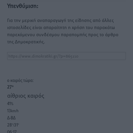
Υπενθύμιση:
Για την μερική αναπαραγωγή της είδησης από άλλες
ιστοσελίδες είναι απαραίτητη η χρήση του παρακάτω
παρεχόμενου συνδέσμου παραπομπής προς το άρθρο
της Δημοκρατικής.
o καιρός τώρα:
27
°
αίθριος καιρός
41
%
13
km/h
Δ-ΒΔ
28
31
°/
°
06:17