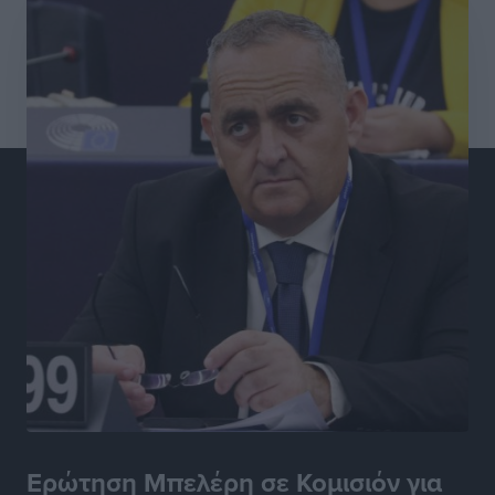
Ρεπορτάζ
•
πριν 2 ώρες
Β. Καρνάβας: Το ΠΑΣΟΚ οργανώνεται από τώρα για
την εκλογική μάχη – Επανεκκινούν οι τοπικές
επιτροπές στα Δωδεκάνησα
Τοπικές Ειδήσεις
•
πριν 2 ώρες
Ψηφιακό δίδυμο για τα δάση της Ρόδου και 3D
εκτύπωση 42 οικισμών
Τοπικές Ειδήσεις
•
πριν 2 ώρες
Ένα όνομα που ταιριάζει στην Ρόδο
Δημο-Κρίσεις
•
πριν 2 ώρες
Όταν τα γεγονότα απαντούν στα σενάρια
Δημο-Κρίσεις
•
πριν 2 ώρες
Ερώτηση Μπελέρη σε Κομισιόν για