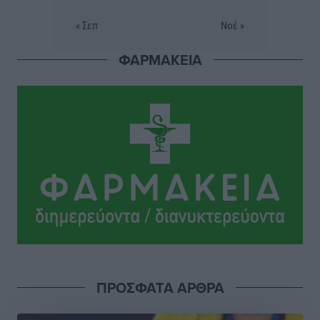
Προσωρινά κρατούμενος παραμένει ο 44χρονος
« Σεπ
Νοέ »
οδηγός του BMW μετά τη συμπληρωματική απολογία
του ενώπιον του Ανακριτή
ΦΑΡΜΑΚΕΙΑ
Ρεπορτάζ
•
πριν 2 ώρες
Στο Μονομελές Πρωτοδικείο Ρόδου παραπέμφθηκε η
υπόθεση της γυναίκας που βρέθηκε παντρεμένη με 2
άνδρες χωρίς να το γνωρίζει
Ρεπορτάζ
•
πριν 2 ώρες
Ψυχικά ασθενής κρίθηκε ο 26χρονος που
κατηγορείται για το μπαράζ κλοπών στη Μεσαιωνική
Πόλη
Ρεπορτάζ
•
πριν 2 ώρες
ΠΡΟΣΦΑΤΑ ΑΡΘΡΑ
Δικαίωση επιχειρηματία της Καρπάθου θύματος
συκοφαντικής δυσφήμησης