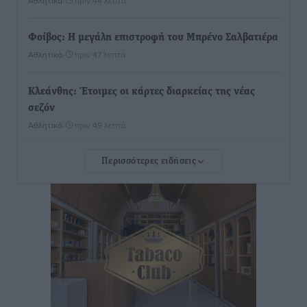
Αθλητικά
•
πριν 44 λεπτά
Φοίβος: Η μεγάλη επιστροφή του Μπρένο Σαλβατιέρα
Αθλητικά
•
πριν 47 λεπτά
Κλεάνθης: Έτοιμες οι κάρτες διαρκείας της νέας
σεζόν
Αθλητικά
•
πριν 49 λεπτά
Περισσότερες ειδήσεις
Ατρόμητος Διμυλιάς: Ο Μαργαρίτης και μία
αδιαπραγμάτευτη φιλοσοφία
Αθλητικά
•
πριν 51 λεπτά
Γ.Σ. Διαγόρας: Επέστρεψε στις Ακαδημίες η Ειρήνη
Παπαεμμανουήλ
Αθλητικά
•
πριν 2 ώρες
ΣΚΟΕ: Σαββατοκύριακο με αγώνες από τον Σ.Σ. Ρόδου