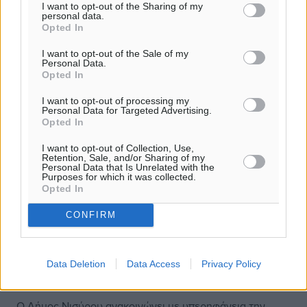
I want to opt-out of the Sharing of my
personal data.
Opted In
I want to opt-out of the Sale of my
Personal Data.
Opted In
I want to opt-out of processing my
Personal Data for Targeted Advertising.
Opted In
I want to opt-out of Collection, Use,
Retention, Sale, and/or Sharing of my
Personal Data that Is Unrelated with the
Purposes for which it was collected.
Opted In
CONFIRM
Η Νίσυρος ιδρύει την Ενεργειακή
Κοινότητα “Αέναη- Ενεργειακή
Data Deletion
Data Access
Privacy Policy
Νισύρου”
Ο Δήμος Νισύρου ανακοινώνει με υπερηφάνεια την