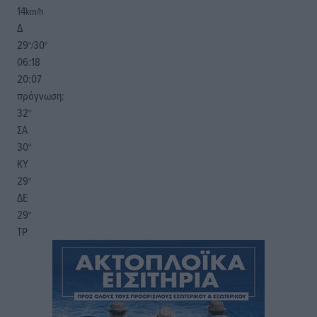
14
km/h
Δ
29
30
°/
°
06:18
20:07
πρόγνωση:
32
°
ΣΑ
30
°
ΚΥ
29
°
ΔΕ
29
°
ΤΡ