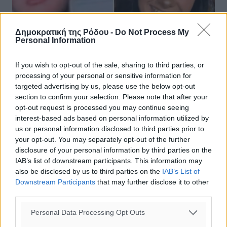
Δημοκρατική της Ρόδου -
Do Not Process My
Personal Information
If you wish to opt-out of the sale, sharing to third parties, or
processing of your personal or sensitive information for
targeted advertising by us, please use the below opt-out
section to confirm your selection. Please note that after your
Πρώην σύντροφος της Μαρίας Νιώτη ο
opt-out request is processed you may continue seeing
17χρονος που τη σκότωσε στο Νιου
interest-based ads based on personal information utilized by
Τζέρσεϊ
us or personal information disclosed to third parties prior to
your opt-out. You may separately opt-out of the further
Ο 17χρονος Βίνσεντ Μπατιλόρο είναι, σύμφωνα με
disclosure of your personal information by third parties on the
τη New York Post, αυτός που σκότωσε στο Νιού
IAB’s list of downstream participants. This information may
Τζέρσεϊ την συνομήλική του Μαρία Νιώτη με καταγωγή
also be disclosed by us to third parties on the
IAB’s List of
από τη Ρόδο, καθώς και την φίλη ...
Downstream Participants
that may further disclose it to other
third parties.
03.10.25, 17:55
Personal Data Processing Opt Outs