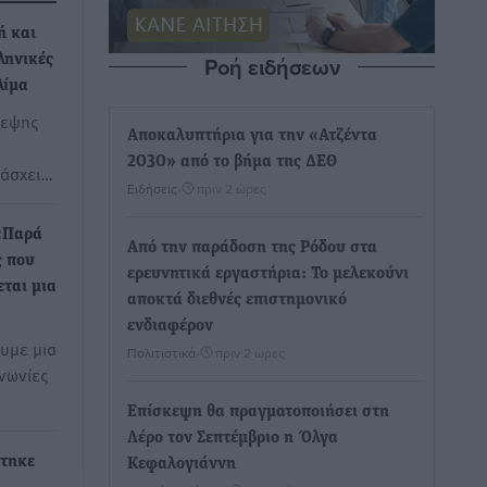
ή και
Ροή ειδήσεων
ληνικές
λίμα
κεψης
Αποκαλυπτήρια για την «Ατζέντα
2030» από το βήμα της ΔΕΘ
τάσχει…
Ειδήσεις
•
πριν 2 ώρες
«Παρά
Από την παράδοση της Ρόδου στα
ς που
ερευνητικά εργαστήρια: Το μελεκούνι
ται μια
αποκτά διεθνές επιστημονικό
ενδιαφέρον
υμε μια
Πολιτιστικά
•
πριν 2 ώρες
ινωνίες
Επίσκεψη θα πραγματοποιήσει στη
Λέρο τον Σεπτέμβριο η Όλγα
στηκε
Κεφαλογιάννη