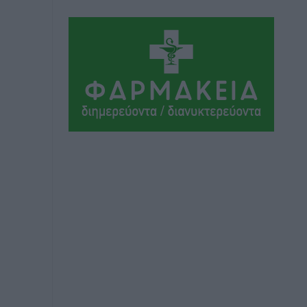
Τοπικές Ειδήσεις
•
πριν 6 ώρες
Ακαθάριστα οικόπεδα: Τι γίνεται όταν
ο ιδιοκτήτης δεν τα καθαρίσει – Πώς
κινούνται δήμοι και ΠΣ, ποιος
πληρώνει τον λογαριασμό
Τοπικές Ειδήσεις
•
πριν 6 ώρες
Πού κινούνται οι κρατήσεις last
minute σε Ελλάδα από Γερμανούς
Ειδήσεις
•
πριν 6 ώρες
Οδηγός στη Ρόδο τράκαρε σταθμευμένο
αυτοκίνητο, παρέσυρε 72χρονο και
διέφυγε
Τοπικές Ειδήσεις
•
πριν 6 ώρες
Το νέο Ειδικό Χωροταξικό για τον