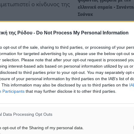
φορώντας γραβάτα με την
ιμετωπιστεί ο κίνδυνος της
ελληνική σημαία - Συνάντη
Σούνακ
Λίγα μόνο εικοσιτετράωρα 
την διπλωματική απρέπεια 
ική της Ρόδου -
Do Not Process My Personal Information
Σούνακ απέναντι στον…
υ κειμένου, ο πρόεδρος
to opt-out of the sale, sharing to third parties, or processing of your per
formation for targeted advertising by us, please use the below opt-out s
Ο Περιφερειάρχης Νοτίου 
 πρόκειται για ιστορική
r selection. Please note that after your opt-out request is processed y
Γ. Χατζημάρκος στην 28η
ράση.
eing interest-based ads based on personal information utilized by us or
Διάσκεψη των Ηνωμένων 
disclosed to third parties prior to your opt-out. You may separately opt-
για την κλιματική αλλαγή 
losure of your personal information by third parties on the IAB’s list of
στην τελική μας συμφωνία
. This information may also be disclosed by us to third parties on the
IA
Τιμή για τα νησιά της Περι
Participants
that may further disclose it to other third parties.
νο χειροκροτήμα.
Νοτίου Αιγαίου και τον ΦΟ
Νοτίου…
αλίσουμε ένα καλύτερο
l Data Processing Opt Outs
ήτη μας», τόνισε.
o opt-out of the Sharing of my personal data.