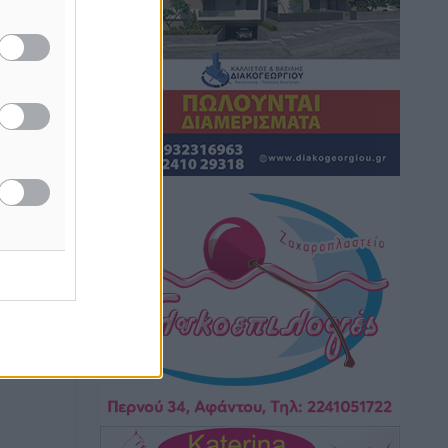
Καιρός: Επιμένουν οι υψηλές
θερμοκρασίες – Ισχυρά μελτέμια έως 9
μποφόρ, σε «Red Code» 6 περιοχές
Τοπικές Ειδήσεις
•
πριν 5 ώρες
Τα φοιτητικά ενοίκια «τινάζουν στον
αέρα» τους οικογενειακούς
προϋπολογισμούς
Ειδήσεις
•
πριν 5 ώρες
Δύο νέοι ξενώνες παραδόθηκαν στις
Ένοπλες Δυνάμεις στη νήσο Ρω
Τοπικές Ειδήσεις
•
πριν 6 ώρες
Συνεχίζεται η έξοδος του Αυγούστου –
Πάνω από 34.000 αναχωρούν σήμερα
μόνο από τον Πειραιά