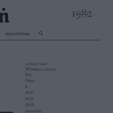
ΠΟΛΙΤΙΣΤΙΚΆ
o καιρός τώρα:
αίθριος καιρός
31
°
82
%
13
km/h
Β
31
31
°/
°
06:19
20:05
πρόγνωση: