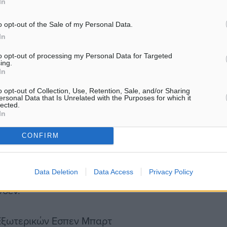
In
ην ιστορική επιτυχία και
ίναι υπερήφανα για τον
o opt-out of the Sale of my Personal Data.
In
to opt-out of processing my Personal Data for Targeted
ing.
λι», συνέχισε, ενώ
In
είχαν στη διάσκεψη
o opt-out of Collection, Use, Retention, Sale, and/or Sharing
υ προσφέρουν ένα
ersonal Data that Is Unrelated with the Purposes for which it
lected.
εφικτός ο στόχος της
In
ου πλανήτη στον 1,5
CONFIRM
ική εποχή.
Data Deletion
Data Access
Privacy Policy
έδιο συμφωνίας και ο
νσεν.
 Εξωτερικών Εσπεν Μπαρτ