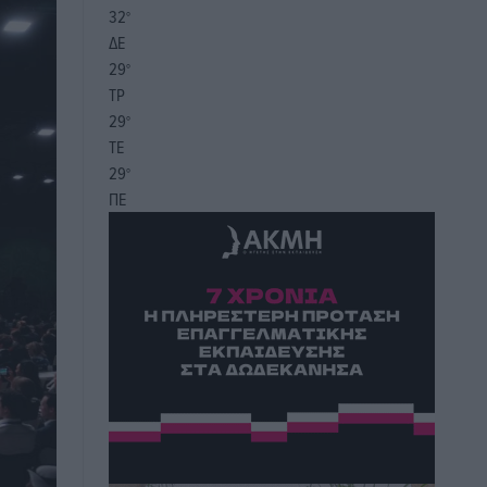
32
°
ΔΕ
29
°
ΤΡ
29
°
ΤΕ
29
°
ΠΕ