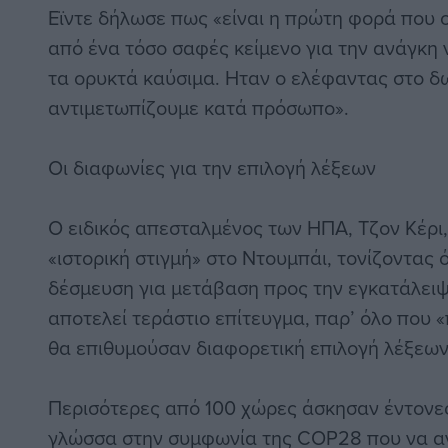
Εϊντε δήλωσε πως «είναι η πρώτη φορά που 
από ένα τόσο σαφές κείμενο για την ανάγκ
τα ορυκτά καύσιμα. Ηταν ο ελέφαντας στο δω
αντιμετωπίζουμε κατά πρόσωπο».
Οι διαφωνίες για την επιλογή λέξεων
Ο ειδικός απεσταλμένος των ΗΠΑ, Τζον Κέρι,
«ιστορική στιγμή» στο Ντουμπάι, τονίζοντας 
δέσμευση για μετάβαση προς την εγκατάλει
αποτελεί τεράστιο επίτευγμα, παρ’ όλο που 
θα επιθυμούσαν διαφορετική επιλογή λέξεων
Περισότερες από 100 χώρες άσκησαν έντονες 
γλώσσα στην συμφωνία της COP28 που να α