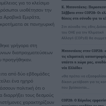
μέλειας για το κλείσιμο
Κ. Μητσοτάκης: Παρασκευ
ιπρόσωποι υιοθέτησαν την
Σάββατο στην COP28- Οι ελ
α Αραβικά Εμιράτα,
θέσεις στη σύνοδο για το κ
κροτήματα σε πανηγυρική
Στη σύνοδο της 28ης Διάσ
του ΟΗΕ για την Κλιματική
Αλλαγή (COP28) θα συμμε
θηκε γρήγορα στη
ώνιων διαπραγματεύσεων
Μητσοτάκης στην COP28: 
τις κλιματικές καταστροφέ
υ προηγήθηκαν.
υπέστη η χώρα μας, αναδύε
νέα Ελλάδα»
ειτα από δύο εβδομάδες
«Θα πρέπει να εξασφαλίσο
είλει ένα ηχηρό
δίκαιη μετάβαση για τις κο
σσουν πολιτική ότι ο
που βρίσκονται…
α διαρρήξει τους δεσμούς
επιστήμονες χαρακτηρίζουν
COP28: Ο Κάρολος εμφανί