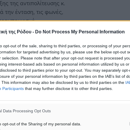
ης της αντιπολίτευσης κ.
ά την ένταση, τις φωνές,
 τραμπουκισμό,
της συνεδρίασης.
ική της Ρόδου -
Do Not Process My Personal Information
ότι άνθρωπος με πολυετή
to opt-out of the sale, sharing to third parties, or processing of your per
formation for targeted advertising by us, please use the below opt-out s
αχρονικά σε διαφορετικές
r selection. Please note that after your opt-out request is processed y
αι την εξέλιξη του
eing interest-based ads based on personal information utilized by us or
disclosed to third parties prior to your opt-out. You may separately opt-
ήμερα δήθεν να
losure of your personal information by third parties on the IAB’s list of
ει πολύ καλά ότι το
. This information may also be disclosed by us to third parties on the
IA
ι γνωρίζει επίσης πολύ
Participants
that may further disclose it to other third parties.
ιμένες παρεμβάσεις και
τήματος.
l Data Processing Opt Outs
ύτε στην
o opt-out of the Sharing of my personal data.