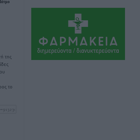
Αθλητικά
•
πριν 10 ώρες
Πάτμο
Ιάλυσος Β’: Νωρίς νωρίς μπήκαν στα
βάσανα της προετοιμασίας
Αθλητικά
•
πριν 10 ώρες
Εθνικός Αρχίπολης: Μεγάλο βήμα
ή της
προόδου η ίδρυση Ακαδημίας
ίδες
Αθλητικά
•
πριν 10 ώρες
του
Ιππότες: Με το βλέμμα στραμμένο στο
ος το
μέλλον
Αθλητικά
•
πριν 10 ώρες
ΠΑΜΕ ΣΤΟΙΧΗΜΑ: Περισσότερα από 95
εκατομμύρια ευρώ σε κέρδη μοίρασε
τον Ιούλιο
Αθλητικά
•
πριν 10 ώρες