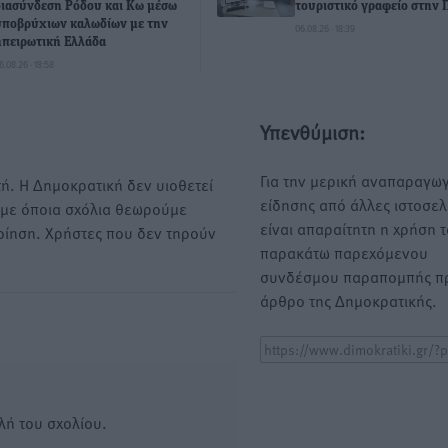
διασύνδεση Ρόδου και Κω μέσω
τουριστικό γραφείο στην 
υποβρύχιων καλωδίων με την
06.08.26 · 18:39
ηπειρωτική Ελλάδα
6.08.26 · 18:58
Υπενθύμιση:
Για την μερική αναπαραγωγ
ή. Η Δημοκρατική δεν υιοθετεί
είδησης από άλλες ιστοσελ
υμε όποια σχόλια θεωρούμε
είναι απαραίτητη η χρήση 
οίηση. Χρήστες που δεν τηρούν
παρακάτω παρεχόμενου
συνδέσμου παραπομπής πρ
άρθρο της Δημοκρατικής.
λή του σχολίου.