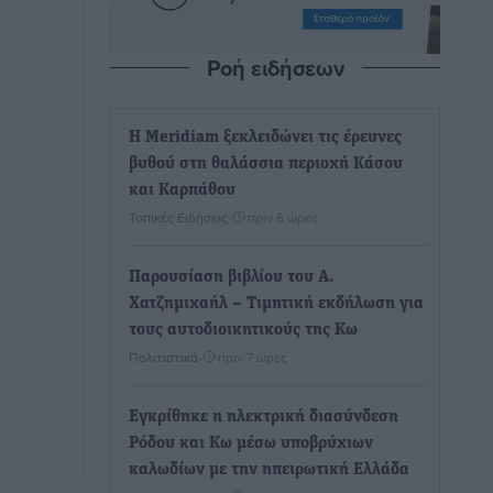
Ροή ειδήσεων
Η Meridiam ξεκλειδώνει τις έρευνες
βυθού στη θαλάσσια περιοχή Κάσου
και Καρπάθου
Τοπικές Ειδήσεις
•
πριν 6 ώρες
Παρουσίαση βιβλίου του Α.
Χατζημιχαήλ – Τιμητική εκδήλωση για
τους αυτοδιοικητικούς της Κω
Πολιτιστικά
•
πριν 7 ώρες
Εγκρίθηκε η ηλεκτρική διασύνδεση
Ρόδου και Κω μέσω υποβρύχιων
καλωδίων με την ηπειρωτική Ελλάδα