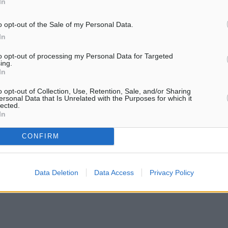
In
σεις και στην ευθύνη
o opt-out of the Sale of my Personal Data.
In
έξει να επενδύσει πολιτικά
to opt-out of processing my Personal Data for Targeted
ing.
Αρχής, θεωρώντας ότι
In
θεσμών και την δημιουργία
o opt-out of Collection, Use, Retention, Sale, and/or Sharing
κά οφέλη.
ersonal Data that Is Unrelated with the Purposes for which it
lected.
In
ι εργάζονται για να λυθούν
CONFIRM
πιλέγουν τον δρόμο της
παραθέσεων.
Data Deletion
Data Access
Privacy Policy