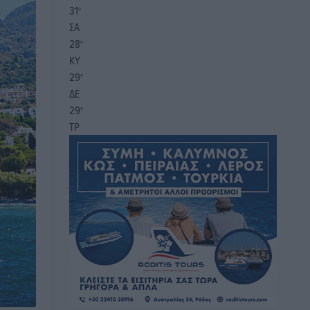
31
°
ΣΑ
28
°
ΚΥ
29
°
ΔΕ
29
°
ΤΡ