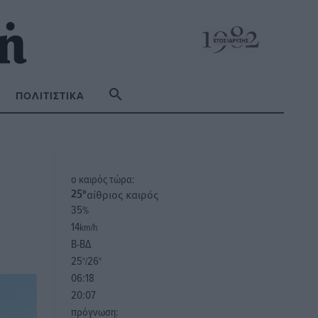
ΠΟΛΙΤΙΣΤΙΚΆ
o καιρός τώρα:
αίθριος καιρός
25
°
35
%
14
km/h
Β-ΒΔ
25
26
°/
°
06:18
20:07
πρόγνωση: