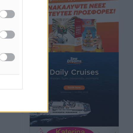
Hotels – Χατζηλαζάρου – Προχωρά
καινούργιο ξενοδοχείο στην Κω
Τοπικές Ειδήσεις
•
πριν 9 ώρες
Αυτοκίνητο μπήκε παράνομα σε
μονόδρομο στο Μαστιχάρι –
Αναποδογύρισε όχημα με μητέρα και
5χρονο παιδί
Τοπικές Ειδήσεις
•
πριν 9 ώρες
“Η Ευρώπη αντιμετώπιζε το
προσφυγικό σαν ταινία τρόμου” – Η
συγκλονιστική μαρτυρία της Χαρούλας
Γιασιράνη στον RV για τα γεγονότα που
οδήγησαν στο Σύμφωνο της Λέρου
Τοπικές Ειδήσεις
•
πριν 9 ώρες
Συναυλία με τον Γιάννη Κότσιρα στις