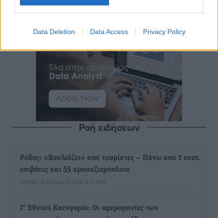
Data Deletion
Data Access
Privacy Policy
Ροή ειδήσεων
Ρόδος: «Βουλιάζει» από τουρίστες – Πάνω από 1 εκατ.
επιβάτες και 55 κρουαζιερόπλοια
Τοπικές Ειδήσεις
•
πριν 8 λεπτά
Γ’ Εθνική Κατηγορία: Οι ημερομηνίες των