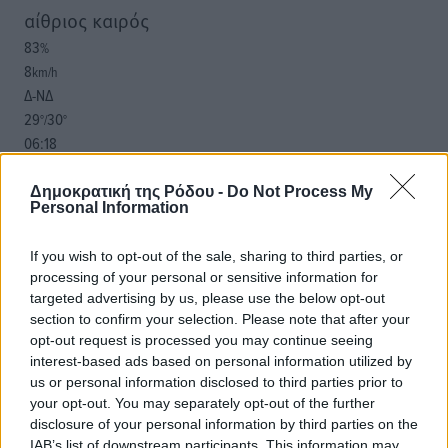
αίθριος καιρός
83
%
8
km/h
Δ-ΝΔ
29
30
°/
°
06:18
20:06
πρόγνωση:
Δημοκρατική της Ρόδου -
Do Not Process My
Personal Information
31
°
ΚΥ
If you wish to opt-out of the sale, sharing to third parties, or
29
°
processing of your personal or sensitive information for
ΔΕ
targeted advertising by us, please use the below opt-out
30
°
section to confirm your selection. Please note that after your
ΤΡ
opt-out request is processed you may continue seeing
29
°
interest-based ads based on personal information utilized by
ΤΕ
us or personal information disclosed to third parties prior to
your opt-out. You may separately opt-out of the further
disclosure of your personal information by third parties on the
IAB’s list of downstream participants. This information may