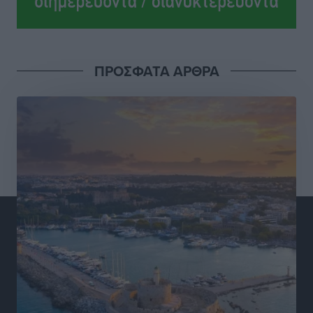
Αθλητικά
•
πριν 7 ώρες
ΔΕΑΣ Δάφνη Ρόδου: Η Ευαγγελία Τετράδη στο
τεχνικό επιτελείο
ΠΡΟΣΦΑΤΑ ΑΡΘΡΑ
Αθλητικά
•
πριν 7 ώρες
Γ.Σ. Διαγόρας: Το οργανόγραμμα των Ακαδημιών
Αθλητικά
•
πριν 7 ώρες
Σταυρός Καλυθιών: Απέκτησε και την Ειρήνη
Καρελλάκη
Αθλητικά
•
πριν 8 ώρες
Πρωτάθλημα Καλαθοσφαίρισης Δικηγορικών
Συλλόγων Ελλάδας και Κύπρου: Η Ρόδος φιλοξένησε
με επιτυχία την 17η διοργάνωση
Αθλητικά
•
πριν 8 ώρες