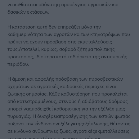
να καθίσταται αδύνατηη προσέγγιση αγροτικών και
δασικών εκτάσεων.
Η κατάσταση αυτή δεν επηρεάζει μόνο την
καθημερινότητα των αγροτών καιτων κτηνοτρόφων που
πρέπει να έχουν πρόσβαση στις εκμεταλλεύσεις
τους.Αποτελεί, κυρίως, σοβαρό ζήτημα πολιτικής
προστασίας, ιδιαίτερα κατά τηδιάρκεια της αντιπυρικής
περιόδου.
Η άμεση και ασφαλής πρόσβαση των πυροσβεστικών
οχημάτων σε αγροτικές καιδασικές περιοχές είναι
ζωτικής σημασίας. Κάθε καθυστέρηση που προκαλείται
από κατεστραμμένους, στενούς ή αδιάβατους δρόμους
μπορεί νααποδειχθεί καθοριστική για την εξέλιξη μιας
πυρκαγιάς. Η δυσχέρειαπροσέγγισης των εστιών φωτιάς
αυξάνει τον κίνδυνο ανεξέλεγκτηςεξάπλωσης, θέτοντας
σε κίνδυνο ανθρώπινες ζωές, αγροτικέςεκμεταλλεύσεις,
κατοικίες και πολύτιμους φυσικούς πόρους.