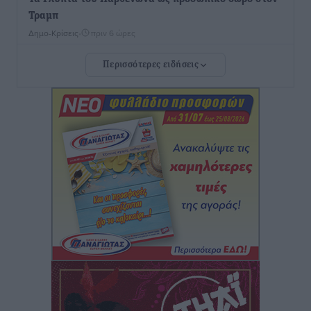
Τραμπ
Δημο-Κρίσεις
•
πριν 6 ώρες
Περισσότερες ειδήσεις
Το στενό της Κρεμαστής μπήκε στη λίστα των 7
θαυμάτων της αναμονής
Δημο-Κρίσεις
•
πριν 6 ώρες
ΣΕΤΕ: Σημαντική θεσμική εξέλιξη η ΚΥΑ για το ΕΧΠ
για τον τουρισμό
Ειδήσεις
•
πριν 6 ώρες
Γ. Χατζημάρκος: “Δύο μεγάλες δεσμεύσεις
Γεωργιάδη” – Κίνητρα για τους γιατρούς των νησιών
και συνεργασία Ρόδου με το Αττικόν για το
Ακτινοθεραπευτικό
Τοπικές Ειδήσεις
•
πριν 7 ώρες