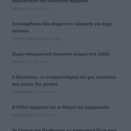
αγωνιστικών της κανονικής περιόδου
Αθλητικά
•
πριν 5 ώρες
Συνελήφθησαν δύο άτομα στην Κάρπαθο για άγρα
πελατών
Τοπικές Ειδήσεις
•
πριν 6 ώρες
Χωρίς υποχρεωτική παρουσία μικρών στη 12άδα
Αθλητικά
•
πριν 6 ώρες
Ο Πελεκάνος, οι ανεμογεννήτριες και μια κοινότητα
που κανείς δεν ρώτησε
Δημο-Κρίσεις
•
πριν 6 ώρες
Η Ρόδος περιμένει και οι θεσμοί της λογομαχούν
Δημο-Κρίσεις
•
πριν 6 ώρες
Τα Γλυπτά του Παρθενώνα ως προσωπικό δώρο στον