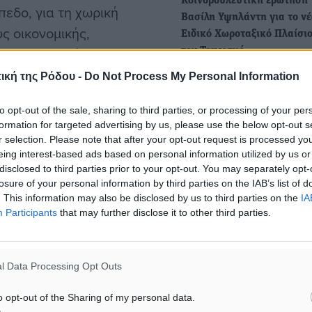
Κοινοβουλευτική ερώτηση 
εδο, για τη χωρική
Βασίλη Υψηλάντη για το νέ
ς οικονομικής,
Ειδικό Χωροταξικό Πλαίσιο
ς και αειφορίας.
τον Τουρισμό
Κοινοβουλευτική ερώτηση
ική της Ρόδου -
Do Not Process My Personal Information
κατέθεσε ο Κοσμήτορας τη
ίνεται με πιο οργανωμένο
Βουλής και βουλευτής
to opt-out of the sale, sharing to third parties, or processing of your per
λα το φυσικό περιβάλλον,
Δωδεκανήσου, Βασίλης Α.
formation for targeted advertising by us, please use the below opt-out s
κτήρα κάθε περιοχής.
r selection. Please note that after your opt-out request is processed y
eing interest-based ads based on personal information utilized by us or
Το νέο Ειδικό Χωροταξικό 
disclosed to third parties prior to your opt-out. You may separately opt-
για τον Τουρισμό, στη συν
losure of your personal information by third parties on the IAB’s list of
του Περιφερειακού Συμβου
. This information may also be disclosed by us to third parties on the
IA
Participants
that may further disclose it to other third parties.
Νοτίου Αιγαίου
 για τις νέες τουριστικές
• Γιώργος Χατζημάρκος: «
ξη ξενοδοχείων και άλλων
τουρισμός, είναι η κινητήρ
l Data Processing Opt Outs
δύναμη της ανάπτυξης στ
o opt-out of the Sharing of my personal data.
ένες τουριστικές πιέσεις,