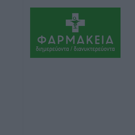
Αθλητικά
•
πριν 9 ώρες
Συνελήφθη 37χρονη στη Ρόδο γιατί
είχε αφήσει τα τρία ανήλικα παιδιά της
χωρίς επιτήρηση
Τοπικές Ειδήσεις
•
πριν 9 ώρες
Σταυρός Καλυθιών: Απέκτησε την
Φωτεινή Πιζάνια
Αθλητικά
•
πριν 10 ώρες
Το Yucatan Show έρχεται στη Ρόδο με
τον Frankie Lluc
Πολιτιστικά
•
πριν 11 ώρες
Σι Τζέι Χάρις: «Να πανηγυρίσουμε
πολλές νίκες μαζί»