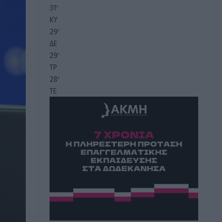
31
°
ΚΥ
29
°
ΔΕ
29
°
ΤΡ
28
°
ΤΕ