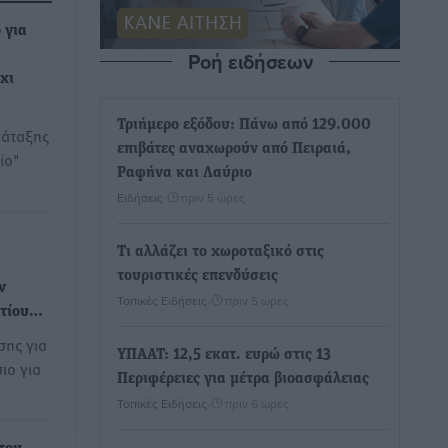
 για
Ροή ειδήσεων
χι
Τριήμερο εξόδου: Πάνω από 129.000
ράταξης
επιβάτες αναχωρούν από Πειραιά,
ίο"
Ραφήνα και Λαύριο
Ειδήσεις
•
πριν 5 ώρες
Τι αλλάζει το χωροταξικό στις
τουριστικές επενδύσεις
ν
Τοπικές Ειδήσεις
•
πριν 5 ώρες
οτίου…
σης για
ΥΠΑΑΤ: 12,5 εκατ. ευρώ στις 13
ιο για
Περιφέρειες για μέτρα βιοασφάλειας
Τοπικές Ειδήσεις
•
πριν 6 ώρες