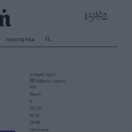
ΠΟΛΙΤΙΣΤΙΚΆ
o καιρός τώρα:
αίθριος καιρός
25
°
45
%
16
km/h
Δ
25
25
°/
°
06:18
20:06
πρόγνωση: