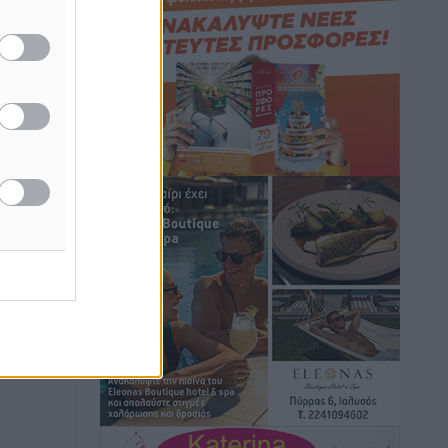
Τοπικές Ειδήσεις
•
πριν 7 ώρες
Iατρικός Σύλλογος Ροδου προς Α.
Γεωργιάδη: Στρατηγικές Προτάσεις για
την Ενίσχυση της Δημόσιας Υγείας στη
Νησιωτική Ελλάδα και στα
Νοσοκομεία της Γ΄ Ζώνης
Τοπικές Ειδήσεις
•
πριν 7 ώρες
Πάνθηρες: Ξεκίνησαν αισιόδοξοι για
την παρθενική “πτήση” τους
Αθλητικά
•
πριν 7 ώρες
Άρης Αρχαγγέλου: Στο πλευρό του
άτυχου Ιάκωβου Θωμά
Αθλητικά
•
πριν 7 ώρες