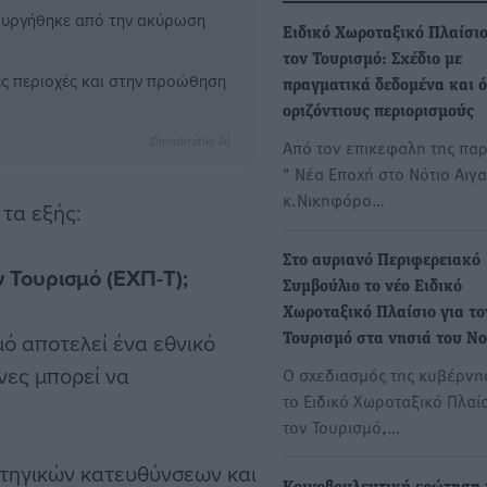
μιουργήθηκε από την ακύρωση
Ειδικό Χωροταξικό Πλαίσιο
τον Τουρισμό: Σχέδιο με
ες περιοχές και στην προώθηση
πραγματικά δεδομένα και ό
οριζόντιους περιορισμούς
Dimokratiki AI
Από τον επικεφαλη της πα
" Νέα Εποχή στο Νότιο Αιγα
κ.Νικηφόρο…
τα εξής:
Στο αυριανό Περιφερειακό
ον Τουρισμό (ΕΧΠ-Τ);
Συμβούλιο το νέο Ειδικό
Χωροταξικό Πλαίσιο για το
μό αποτελεί ένα εθνικό
Τουρισμό στα νησιά του Ν
νες μπορεί να
Ο σχεδιασμός της κυβέρνη
το Ειδικό Χωροταξικό Πλαίσ
τον Τουρισμό,…
ατηγικών κατευθύνσεων και