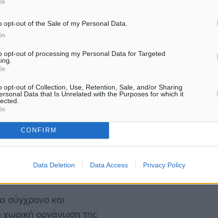
In
αίσθητες περιοχές,
o opt-out of the Sale of my Personal Data.
In
α τα επόμενα χρόνια.
to opt-out of processing my Personal Data for Targeted
ing.
In
 για τον Τουρισμό μέχρι
o opt-out of Collection, Use, Retention, Sale, and/or Sharing
ersonal Data that Is Unrelated with the Purposes for which it
lected.
In
ια τον Τουρισμό, που
CONFIRM
Συμβούλιο της Επικρατείας
κασία έγκρισής του – και
Data Deletion
Data Access
Privacy Policy
να σύγχρονο και
η χωρική οργάνωση της