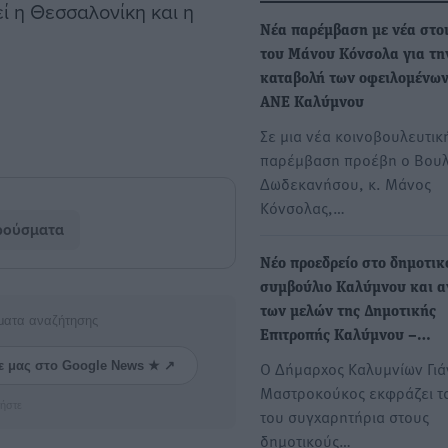
ί η Θεσσαλονίκη και η
Νέα παρέμβαση με νέα στο
του Μάνου Κόνσολα για τη
καταβολή των οφειλομένων
ΑΝΕ Καλύμνου
Σε μια νέα κοινοβουλευτικ
παρέμβαση προέβη ο Βου
Δωδεκανήσου, κ. Μάνος
Κόνσολας,…
ρούσματα
Νέο προεδρείο στο δημοτικ
συμβούλιο Καλύμνου και α
των μελών της Δημοτικής
ματα αναζήτησης
Επιτροπής Καλύμνου –…
Ο Δήμαρχος Καλυμνίων Γιά
ε μας στο Google News ★ ↗
Μαστροκούκος εκφράζει τ
ήστε
του συγχαρητήρια στους
δημοτικούς…