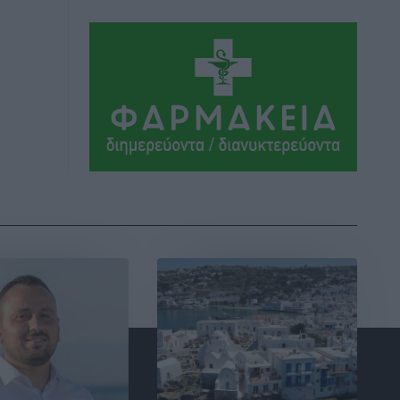
Τα Γλυπτά του Παρθενώνα ως
προσωπικό δώρο στον Τραμπ
Δημο-Κρίσεις
•
πριν 7 ώρες
Το στενό της Κρεμαστής μπήκε στη
λίστα των 7 θαυμάτων της αναμονής
Δημο-Κρίσεις
•
πριν 8 ώρες
ΣΕΤΕ: Σημαντική θεσμική εξέλιξη η
ΚΥΑ για το ΕΧΠ για τον τουρισμό
Ειδήσεις
•
πριν 8 ώρες
Γ. Χατζημάρκος: “Δύο μεγάλες
δεσμεύσεις Γεωργιάδη” – Κίνητρα για
τους γιατρούς των νησιών και
συνεργασία Ρόδου με το Αττικόν για το
Ακτινοθεραπευτικό
Τοπικές Ειδήσεις
•
πριν 8 ώρες