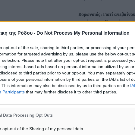
Κορωνοϊός: Γιατί ανεβαίνο
κρούσματα - Σε εγρήγορση 
για το νέο στέλεχος Eris
ική της Ρόδου -
Do Not Process My Personal Information
Με μικρή ισχύ κινείται το
πρόσφατο κύμα κορωνοϊού
to opt-out of the sale, sharing to third parties, or processing of your per
χώρα μας, αφήνοντας πίσω
formation for targeted advertising by us, please use the below opt-out s
r selection. Please note that after your opt-out request is processed y
eing interest-based ads based on personal information utilized by us or
Κορωνοϊός: 39 θάνατοι, 25
disclosed to third parties prior to your opt-out. You may separately opt-
ασθενείς διασωληνωμένοι 
losure of your personal information by third parties on the IAB’s list of
κρούσματα της παραλλαγής
. This information may also be disclosed by us to third parties on the
IA
Participants
that may further disclose it to other third parties.
Αύξηση παρουσιάζει η θετ
για SARS-CoV2 και οι εισα
στα νοσοκομεία για Covid-
l Data Processing Opt Outs
o opt-out of the Sharing of my personal data.