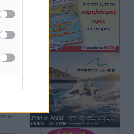
καιρικά φαινόμενα δεν υπάρχουν
περιθώρια εφησυχασμού
Ειδήσεις
•
πριν 1 ώρα
 Ειδικό
ιζόντιοι
Στον Άγιο Νικόλαο Χάλκης ανοίγει
–
ξανά το ανανεωμένο εκκλησιαστικό
άπτυξη
μουσείο από τη Λέσχη Lions Χάλκης
Τοπικές Ειδήσεις
•
πριν 1 ώρα
Ρόδος: «Βουλιάζει» από τουρίστες –
Πάνω από 1 εκατ. επιβάτες και 55
ή της
κρουαζιερόπλοια
ίδες
Τοπικές Ειδήσεις
•
πριν 1 ώρα
του
Γ’ Εθνική Κατηγορία: Οι ημερομηνίες
ος το
των αγωνιστικών της κανονικής
περιόδου
Αθλητικά
•
πριν 7 ώρες