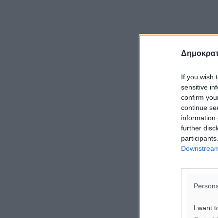
Δημοκρατ
If you wish 
sensitive in
confirm you
continue se
information 
further disc
participants
Downstream 
Persona
I want t