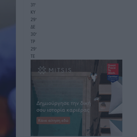
31
°
ΚΥ
29
°
ΔΕ
30
°
ΤΡ
29
°
ΤΕ