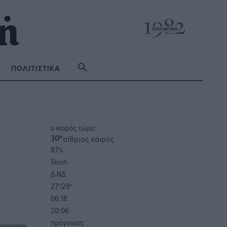
ΠΟΛΙΤΙΣΤΙΚΆ
o καιρός τώρα:
αίθριος καιρός
30
°
87
%
5
km/h
Δ-ΝΔ
27
29
°/
°
06:18
20:06
πρόγνωση: