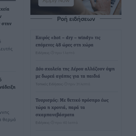
ιχεία
Ροή ειδήσεων
ν
 στην
Καιρός «hot – dry – windy» τις
ή
επόμενες 48 ώρες στη χώρα
λευτής
Ειδήσεις
•
πριν 1 λεπτό
Δύο σχολεία της Λέρου αλλάζουν όψη
με δωρεά αγάπης για τα παιδιά
ό
Τοπικές Ειδήσεις
•
πριν 31 λεπτά
νάδειξη
Τουρισμός: Με θετικό πρόσημο έως
τώρα η χρονιά, παρά τα
ννης
σκαμπανεβάσματα
α θερμά
Ειδήσεις
•
πριν 40 λεπτά