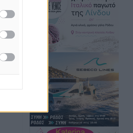
Hotels – Χατζηλαζάρου – Προχωρά
καινούργιο ξενοδοχείο στην Κω
Τοπικές Ειδήσεις
•
πριν 8 ώρες
Αυτοκίνητο μπήκε παράνομα σε
μονόδρομο στο Μαστιχάρι –
Αναποδογύρισε όχημα με μητέρα και
5χρονο παιδί
Τοπικές Ειδήσεις
•
πριν 8 ώρες
“Η Ευρώπη αντιμετώπιζε το
προσφυγικό σαν ταινία τρόμου” – Η
συγκλονιστική μαρτυρία της Χαρούλας
Γιασιράνη στον RV για τα γεγονότα που
οδήγησαν στο Σύμφωνο της Λέρου
Τοπικές Ειδήσεις
•
πριν 8 ώρες
Συναυλία με τον Γιάννη Κότσιρα στις