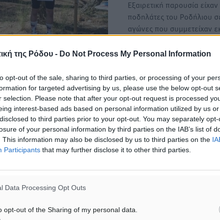
Εξαιρετική παρουσία είχαν
ποδηλάτες του Ροδήλιου σ
αγώνες που συμμετείχαν ε
ική της Ρόδου -
Do Not Process My Personal Information
Ροδήλιος: Διακρίσεις για
Φωτεινόπουλο και Φακάζη
to opt-out of the sale, sharing to third parties, or processing of your per
Με τον καλύτερο δυνατό τ
formation for targeted advertising by us, please use the below opt-out s
ξεκίνησε το 2025 για τον 
r selection. Please note that after your opt-out request is processed y
Φωτεινόπουλο…
θη μέσα στο περασμένο
eing interest-based ads based on personal information utilized by us or
disclosed to third parties prior to your opt-out. You may separately opt-
, συμμετείχε ο Ροδήλιος
losure of your personal information by third parties on the IAB’s list of
. This information may also be disclosed by us to third parties on the
IA
Participants
that may further disclose it to other third parties.
άφεραν σε ακόμα μία
Ντρίτση να κατακτά μία
l Data Processing Opt Outs
τεινόπουλο να κατακτά μια
o opt-out of the Sharing of my personal data.
ιάννης- Παναγιώτης