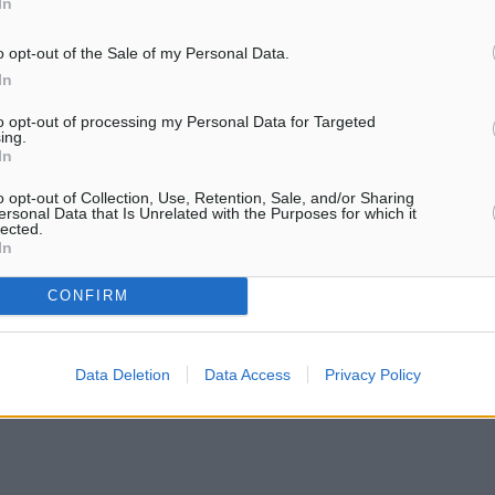
In
o opt-out of the Sale of my Personal Data.
ήλιος προς ενημέρωση
In
to opt-out of processing my Personal Data for Targeted
ing.
In
 στο ‘’1ο Hellenic Cup
o opt-out of Collection, Use, Retention, Sale, and/or Sharing
ersonal Data that Is Unrelated with the Purposes for which it
lected.
In
ος κατάφερε να
CONFIRM
XCC και XCO που
αταγράφοντας σημαντικές
Data Deletion
Data Access
Privacy Policy
ές της ελληνικής ορεινής