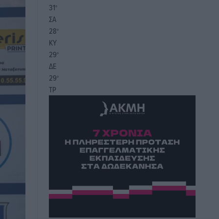
31
°
ΣΑ
28
°
ΚΥ
29
°
ΔΕ
29
°
ΤΡ