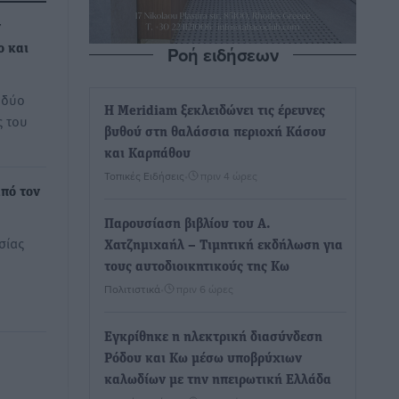
ν
Ροή ειδήσεων
ο και
 δύο
Η Meridiam ξεκλειδώνει τις έρευνες
ς του
βυθού στη θαλάσσια περιοχή Κάσου
και Καρπάθου
Τοπικές Ειδήσεις
•
πριν 4 ώρες
πό τον
Παρουσίαση βιβλίου του Α.
σίας
Χατζημιχαήλ – Τιμητική εκδήλωση για
τους αυτοδιοικητικούς της Κω
Πολιτιστικά
•
πριν 6 ώρες
Εγκρίθηκε η ηλεκτρική διασύνδεση
Ρόδου και Κω μέσω υποβρύχιων
καλωδίων με την ηπειρωτική Ελλάδα