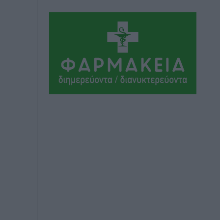
Αθλητικά
•
πριν 8 ώρες
Ιάλυσος Β’: Νωρίς νωρίς μπήκαν στα
βάσανα της προετοιμασίας
Αθλητικά
•
πριν 9 ώρες
Εθνικός Αρχίπολης: Μεγάλο βήμα
προόδου η ίδρυση Ακαδημίας
Αθλητικά
•
πριν 9 ώρες
Ιππότες: Με το βλέμμα στραμμένο στο
μέλλον
Αθλητικά
•
πριν 9 ώρες
ΠΑΜΕ ΣΤΟΙΧΗΜΑ: Περισσότερα από 95
εκατομμύρια ευρώ σε κέρδη μοίρασε
τον Ιούλιο
Αθλητικά
•
πριν 9 ώρες