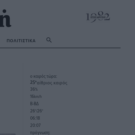
ΠΟΛΙΤΙΣΤΙΚΆ
o καιρός τώρα:
αίθριος καιρός
25
°
36
%
16
km/h
Β-ΒΔ
26
26
°/
°
06:18
20:07
πρόγνωση: