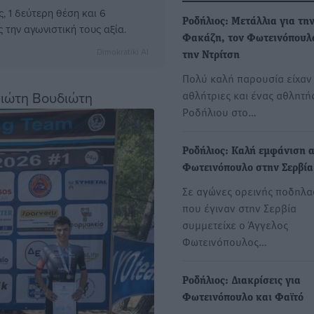
, 1 δεύτερη θέση και 6
Ροδήλιος: Μετάλλια για τη
την αγωνιστική τους αξία.
Φακάζη, τον Φωτεινόπουλ
Dimokratiki AI
την Ντρίτση
Πολύ καλή παρουσία είχαν
αθλήτριες και ένας αθλητή
γιώτη Βουδιώτη
Ροδήλιου στο…
Ροδήλιος: Καλή εμφάνιση α
Φωτεινόπουλο στην Σερβία
Σε αγώνες ορεινής ποδηλα
που έγιναν στην Σερβία
συμμετείχε ο Άγγελος
Φωτεινόπουλος…
Ροδήλιος: Διακρίσεις για
Φωτεινόπουλο και Φαϊτό