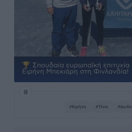
#Ειρήνη
#Τένις
#Δωδε