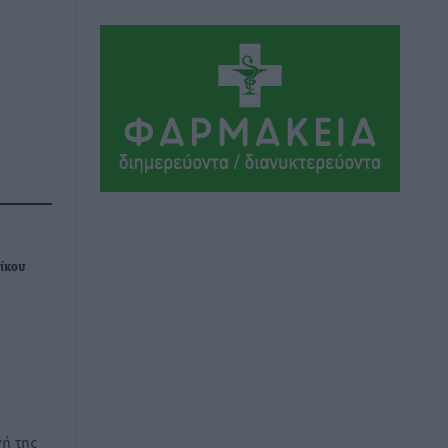
Εθνικός Αρχίπολης: Μεγάλο βήμα
προόδου η ίδρυση Ακαδημίας
Αθλητικά
•
πριν 3 ώρες
Ιππότες: Με το βλέμμα στραμμένο στο
μέλλον
Αθλητικά
•
πριν 3 ώρες
ΠΑΜΕ ΣΤΟΙΧΗΜΑ: Περισσότερα από 95
εκατομμύρια ευρώ σε κέρδη μοίρασε
Νίκου
τον Ιούλιο
Αθλητικά
•
πριν 3 ώρες
Ολοκλήρωση του έργου αναβάθμισης
των υποδομών του Νεστορίδειου
Μελάθρου
ή της
Τοπικές Ειδήσεις
•
πριν 4 ώρες