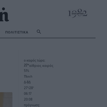
ΠΟΛΙΤΙΣΤΙΚΆ
o καιρός τώρα:
αίθριος καιρός
27
°
51
%
11
km/h
Δ-ΒΔ
27
28
°/
°
06:17
20:08
πρόγνωση: