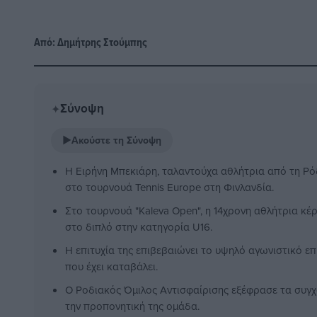
Από:
Δημήτρης Στούμπης
Σύνοψη
✦
▶
Ακούστε τη Σύνοψη
Η Ειρήνη Μπεκιάρη, ταλαντούχα αθλήτρια από τη Ρό
στο τουρνουά Tennis Europe στη Φινλανδία.
Στο τουρνουά "Kaleva Open", η 14χρονη αθλήτρια κέ
στο διπλό στην κατηγορία U16.
Η επιτυχία της επιβεβαιώνει το υψηλό αγωνιστικό επ
που έχει καταβάλει.
Ο Ροδιακός Όμιλος Αντισφαίρισης εξέφρασε τα συγχ
την προπονητική της ομάδα.