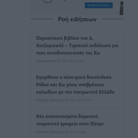
Ροή ειδήσεων
Παρουσίαση βιβλίου του Α.
Χατζημιχαήλ – Τιμητική εκδήλωση για
τους αυτοδιοικητικούς της Κω
Πολιτιστικά
•
πριν 19 λεπτά
Εγκρίθηκε η ηλεκτρική διασύνδεση
Ρόδου και Κω μέσω υποβρύχιων
καλωδίων με την ηπειρωτική Ελλάδα
Τοπικές Ειδήσεις
•
πριν 44 λεπτά
Νέο ανακαινισμένο δημοτικό
τουριστικό γραφείο στην Πάτμο
Τοπικές Ειδήσεις
•
πριν 1 ώρα