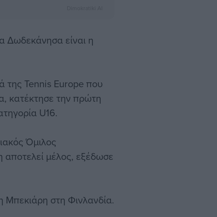
Dimokratiki AI
τα Δωδεκάνησα είναι η
ά της Tennis Europe που
ία, κατέκτησε την πρώτη
ατηγορία U16.
διακός Όμιλος
η αποτελεί μέλος, εξέδωσε
η Μπεκιάρη στη Φινλανδία.