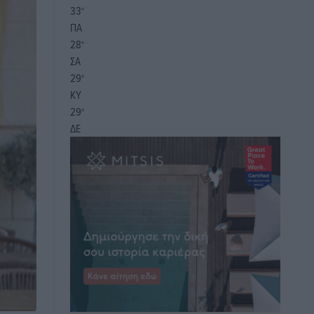
33
°
ΠΑ
28
°
ΣΑ
29
°
ΚΥ
29
°
ΔΕ