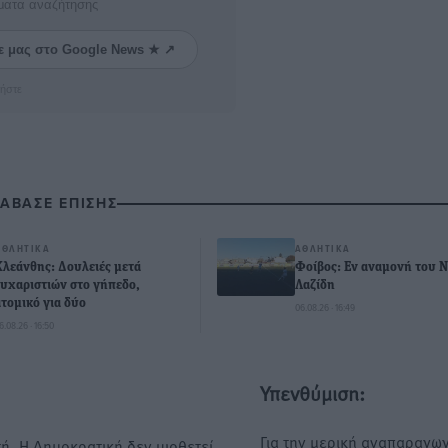
ματα αναζήτησης
ε μας στο Google News ★ ↗
ήστε
ΙΑΒΑΣΕ ΕΠΙΣΗΣ
ΑΘΛΗΤΙΚΆ
ΑΘΛΗΤΙΚΆ
Κλεάνθης: Δουλειές μετά
Φοίβος: Εν αναμονή του 
ευχαριστιών στο γήπεδο,
Λαζίδη
ατομικό για δύο
06.08.26 · 16:49
6.08.26 · 16:50
Υπενθύμιση:
Για την μερική αναπαραγωγ
ή. Η Δημοκρατική δεν υιοθετεί