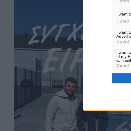
Opted 
I want t
Opted 
I want 
Advertis
Opted 
I want t
of my P
was col
Opted 