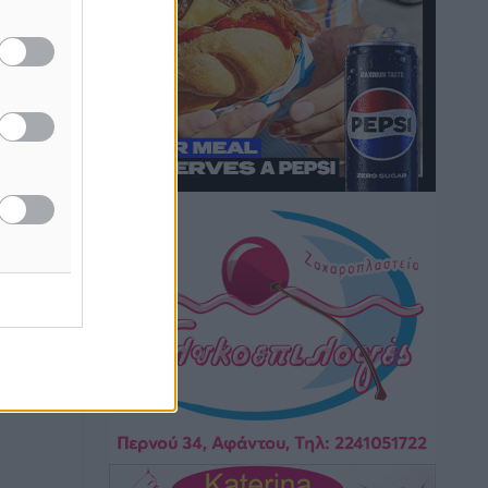
μονόδρομο στο Μαστιχάρι –
Αναποδογύρισε όχημα με μητέρα και
5χρονο παιδί
Τοπικές Ειδήσεις
•
πριν 2 ώρες
“Η Ευρώπη αντιμετώπιζε το
προσφυγικό σαν ταινία τρόμου” – Η
συγκλονιστική μαρτυρία της Χαρούλας
Γιασιράνη στον RV για τα γεγονότα που
οδήγησαν στο Σύμφωνο της Λέρου
Τοπικές Ειδήσεις
•
πριν 2 ώρες
Συναυλία με τον Γιάννη Κότσιρα στις
21 Αυγούστου
Πολιτιστικά
•
πριν 3 ώρες
Έκτακτη συνεδρίαση της Δημοτικής
Επιτροπής Ρόδου αύριο Παρασκευή 7