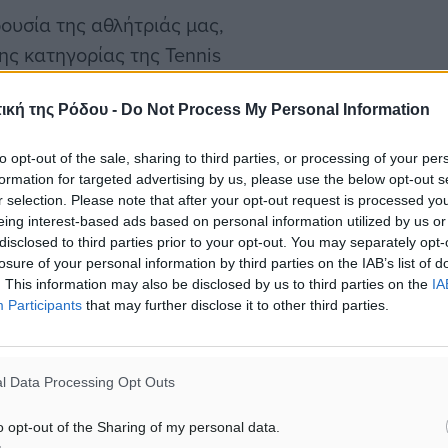
υσία της αθλήτριάς μας,
ης κατηγορίας της Tennis
δίας.
ική της Ρόδου -
Do Not Process My Personal Information
να σημαντικό αγωνιστικό
to opt-out of the sale, sharing to third parties, or processing of your per
λικιακή κατηγορία κάτω
formation for targeted advertising by us, please use the below opt-out s
ν 1η θέση τόσο στο Μονό
r selection. Please note that after your opt-out request is processed y
eing interest-based ads based on personal information utilized by us or
disclosed to third parties prior to your opt-out. You may separately opt-
losure of your personal information by third parties on the IAB’s list of
. This information may also be disclosed by us to third parties on the
IA
ιακή κατηγορία
Participants
that may further disclose it to other third parties.
αι τη συστηματική δουλειά
 Ειρήνη και σε όλη την
ό της».
l Data Processing Opt Outs
o opt-out of the Sharing of my personal data.