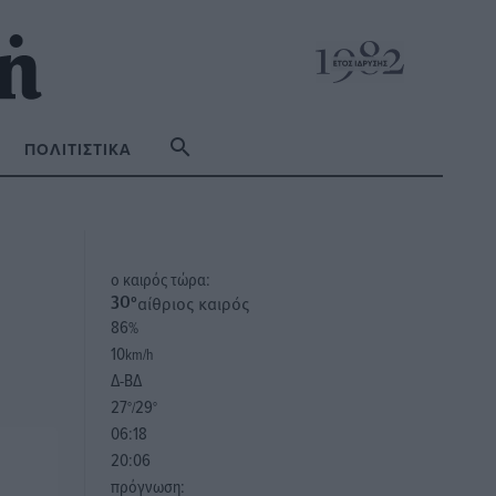
ΠΟΛΙΤΙΣΤΙΚΆ
o καιρός τώρα:
αίθριος καιρός
30
°
86
%
10
km/h
Δ-ΒΔ
27
29
°/
°
06:18
20:06
πρόγνωση: