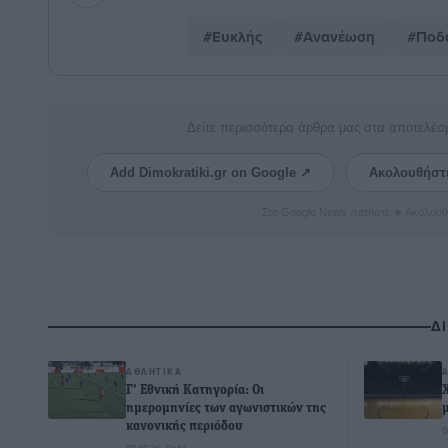
#Ευκλής
#Ανανέωση
#Ποδο
Δείτε περισσότερα άρθρα μας στα αποτελέσ
Add Dimokratiki.gr on Google ↗
Ακολουθήστ
Στο Google News πατήστε ★ Ακολουθ
Δ
ΑΘΛΗΤΙΚΆ
Γ’ Εθνική Κατηγορία: Οι
ημερομηνίες των αγωνιστικών της
κανονικής περιόδου
0