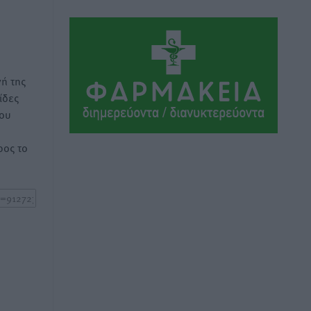
Το στενό της Κρεμαστής μπήκε στη
λίστα των 7 θαυμάτων της αναμονής
Δημο-Κρίσεις
•
πριν 7 ώρες
ή της
ΣΕΤΕ: Σημαντική θεσμική εξέλιξη η
ίδες
ΚΥΑ για το ΕΧΠ για τον τουρισμό
του
Ειδήσεις
•
πριν 7 ώρες
ος το
Γ. Χατζημάρκος: “Δύο μεγάλες
δεσμεύσεις Γεωργιάδη” – Κίνητρα για
τους γιατρούς των νησιών και
συνεργασία Ρόδου με το Αττικόν για το
Ακτινοθεραπευτικό
Τοπικές Ειδήσεις
•
πριν 8 ώρες
Σούπερ μάρκετ: Διευρύνεται η εθνική
πρωτοβουλία για τις τιμές – Eρχονται
νέες συμμετοχές εταιρειών