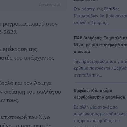
Dimokratiki AI
Στο ρόστερ της Ελπίδας
Πεταλούδων θα βρίσκονται
χρονιά ο Σπύρος…
υ προγραμματισμού στον
6-2027.
ΠΑΕ Διαγόρας: Το μυαλό σ
Νίκη, με μία επιστροφή κα
ν επέκταση της
απουσία
ιστές του υπάρχοντος
Την προετοιμασία του για τ
κρίσιμο παιχνίδι του Σαββά
αντίπαλο την…
Κορλό και τον Άρμπρι
ην διοίκηση του συλλόγου
Ορφέας: Μία ακόμα
«ερυθρόλευκη» ανανέωση
ν τους.
Σε άλλη μία ανανέωση
συνεργασίας με ποδοσφαι
 επιστροφή του Νίνο
της φετινής ομάδας του
ειμένου ο προπονητής