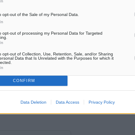
In
o opt-out of the Sale of my Personal Data.
In
ση να ανακοινώσει την
to opt-out of processing my Personal Data for Targeted
 Άρμπρι Νταϊλάνι.
ing.
In
 με υγεία, δύναμη και
o opt-out of Collection, Use, Retention, Sale, and/or Sharing
ersonal Data that Is Unrelated with the Purposes for which it
lected.
In
ση να ανακοινώσει την
CONFIRM
σε.
Data Deletion
Data Access
Privacy Policy
 με υγεία, δύναμη και