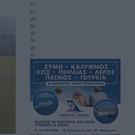
31
°
ΚΥ
29
°
ΔΕ
30
°
ΤΡ
29
°
ΤΕ