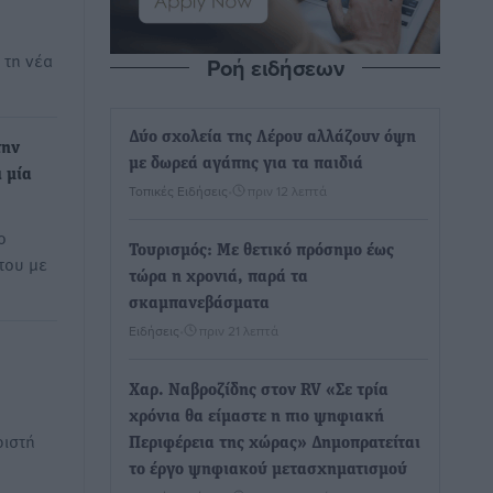
 τη νέα
Ροή ειδήσεων
Δύο σχολεία της Λέρου αλλάζουν όψη
την
με δωρεά αγάπης για τα παιδιά
ι μία
Τοπικές Ειδήσεις
•
πριν 12 λεπτά
ο
Τουρισμός: Με θετικό πρόσημο έως
του με
τώρα η χρονιά, παρά τα
σκαμπανεβάσματα
Ειδήσεις
•
πριν 21 λεπτά
Χαρ. Ναβροζίδης στον RV «Σε τρία
χρόνια θα είμαστε η πιο ψηφιακή
ριστή
Περιφέρεια της χώρας» Δημοπρατείται
το έργο ψηφιακού μετασχηματισμού