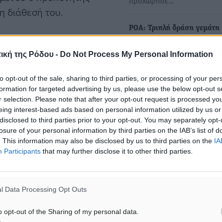
προχώρησε…
η διάθεσή του.
ΡΟΑ: Τριπλή δράση γεμάτη
ς και την μία επιστροφή,
αθλητισμό και προσφορά
νται τα ακόλουθα:
ική της Ρόδου -
Do Not Process My Personal Information
Το Σάββατο 20 Δεκεμβρίου
ιδιαίτερα… φορτωμένο για 
to opt-out of the sale, sharing to third parties, or processing of your per
Ροδιακό Όμιλο Αντισφαίρι
έση να ανακοινώσει την
formation for targeted advertising by us, please use the below opt-out s
ή Κώστα Θυριάκη.
r selection. Please note that after your opt-out request is processed y
eing interest-based ads based on personal information utilized by us or
disclosed to third parties prior to your opt-out. You may separately opt-
 με υγεία, δύναμη και
losure of your personal information by third parties on the IAB’s list of
. This information may also be disclosed by us to third parties on the
IA
Participants
that may further disclose it to other third parties.
ση να ανακοινώσει την
ή Δήμο Κορλό.
l Data Processing Opt Outs
o opt-out of the Sharing of my personal data.
 με υγεία, δύναμη και