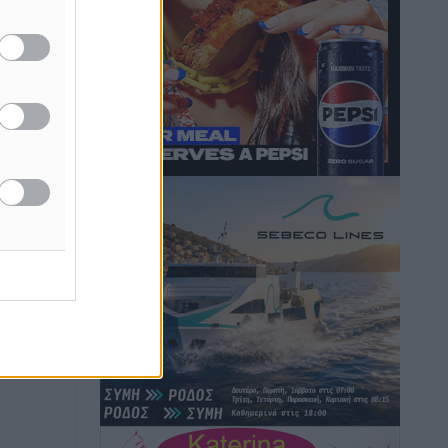
Στον Άγιο Νικόλαο Χάλκης ανοίγει
ξανά το ανανεωμένο εκκλησιαστικό
μουσείο από τη Λέσχη Lions Χάλκης
Τοπικές Ειδήσεις
•
πριν 55 λεπτά
Ρόδος: «Βουλιάζει» από τουρίστες –
Πάνω από 1 εκατ. επιβάτες και 55
κρουαζιερόπλοια
Τοπικές Ειδήσεις
•
πριν 1 ώρα
Γ’ Εθνική Κατηγορία: Οι ημερομηνίες
των αγωνιστικών της κανονικής
περιόδου
Αθλητικά
•
πριν 6 ώρες
Συνελήφθησαν δύο άτομα στην
Κάρπαθο για άγρα πελατών
Τοπικές Ειδήσεις
•
πριν 7 ώρες