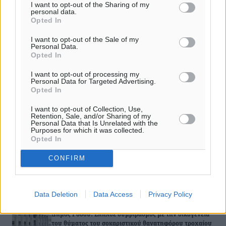
Σύλληψη 49χρονου στη Ρόδο με κοκαΐνη, όπλα και βίαιη
I want to opt-out of the Sharing of my
αντίσταση κατά αστυνομικών
personal data.
Opted In
Κίνημα Δημοκρατίας: Καταδικάζουμε με τον πιο
I want to opt-out of the Sale of my
Personal Data.
κατηγορηματικό τρόπο την απρόκλητη και βίαιη καταστολή
Opted In
που…
I want to opt-out of processing my
Personal Data for Targeted Advertising.
Ακυρώθηκε η βίαιη αποβολή γνωστής ανώνυμης εταιρείας
Opted In
από εμπορικό ακίνητο στο κέντρο της πόλης της Ρόδου
I want to opt-out of Collection, Use,
Retention, Sale, and/or Sharing of my
Personal Data that Is Unrelated with the
Βίαιη ομαδική επίθεση σε ανήλικο μαθητή σε σχολείο της
Purposes for which it was collected.
Ρόδου
Opted In
CONFIRM
ΔΙΑΒΑΣΕ ΕΠΙΣΗΣ
Data Deletion
Data Access
Privacy Policy
ΡΕΠΟΡΤΆΖ
Δήμος Ρόδου: Επήλθε συμβιβασμός με την οικογένεια
του θύματος του σοκαριστικού θανατηφόρου τροχαίου