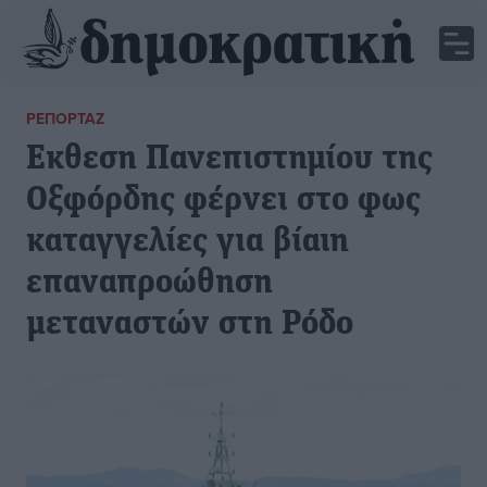
ΡΕΠΟΡΤΆΖ
Eκθεση Πανεπιστημίου της
Οξφόρδης φέρνει στο φως
καταγγελίες για βίαιη
επαναπροώθηση
μεταναστών στη Ρόδο