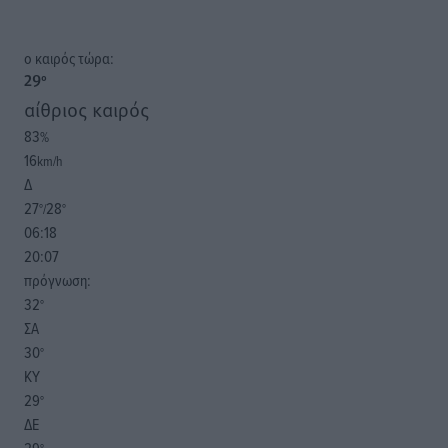
o καιρός τώρα:
29
°
αίθριος καιρός
83
%
16
km/h
Δ
27
28
°/
°
06:18
20:07
πρόγνωση:
32
°
ΣΑ
30
°
ΚΥ
29
°
ΔΕ
29