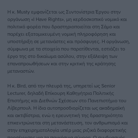
Η κ. Musty εμφανίζεται ως Συντονίστρια Έργου στην
οργάνωση «I Have Rights», μη κερδοσκοπικό νομικό και
πολιτικό φορέα που δραστηριοποιείται στη Σάμο και
παρέχει εξατομικευμένη νομική πληροφόρηση και
υποστήριξη σε μετανάστες και πρόσφυγες. Η οργάνωση,
σύμφωνα με τα στοιχεία που παρατίθενται, εστιάζει το
έργο της στο δικαίωμα ασύλου, στην εξάλειψη των
επαναπροωθήσεων και στην κριτική της κράτησης
μεταναστών.
Η κ. Bird, από την πλευρά της, υπηρετεί ως Senior
Lecturer, δηλαδή Επίκουρη Καθηγήτρια Πολιτικής
Επιστήμης και Διεθνών Σχέσεων στο Πανεπιστήμιο του
Λίβερπουλ. Η ίδια αυτοπροσδιορίζεται ως ακαδημαϊκή
και ακτιβίστρια, ενώ η ερευνητική της δραστηριότητα
επικεντρώνεται στη μετανάστευση, τον ανθρωπισμό και
στην επιχειρηματολογία υπέρ μιας ριζικά διαφορετικής
προσέγγισης για τα παγκόσμια σύνορα. Ο συνδυασμός