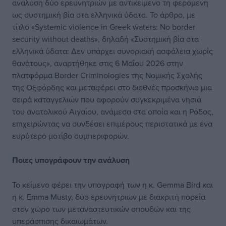
ανάλυση δύο ερευνητριών με αντικείμενο τη φερόμενη
ως συστημική βία στα ελληνικά ύδατα. Το άρθρο, με
τίτλο «Systemic violence in Greek waters: No border
security without deaths», δηλαδή «Συστημική βία στα
ελληνικά ύδατα: Δεν υπάρχει συνοριακή ασφάλεια χωρίς
θανάτους», αναρτήθηκε στις 6 Μαΐου 2026 στην
πλατφόρμα Border Criminologies της Νομικής Σχολής
της Οξφόρδης και μεταφέρει στο διεθνές προσκήνιο μια
σειρά καταγγελιών που αφορούν συγκεκριμένα νησιά
του ανατολικού Αιγαίου, ανάμεσα στα οποία και η Ρόδος,
επιχειρώντας να συνδέσει επιμέρους περιστατικά με ένα
ευρύτερο μοτίβο συμπεριφορών.
Ποιες υπογράφουν
την ανάλυση
Το κείμενο φέρει την υπογραφή των η κ. Gemma Bird και
η κ. Emma Musty, δύο ερευνητριών με διακριτή πορεία
στον χώρο των μεταναστευτικών σπουδών και της
υπεράσπισης δικαιωμάτων.