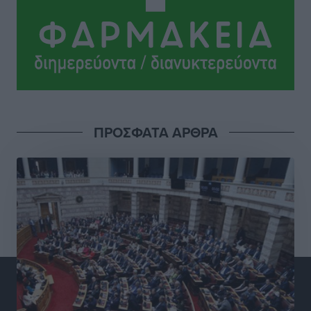
Διαγόρας: Μετεγγραφικό ντεμαράζ
Αθλητικά
•
πριν 5 ώρες
Γ.Σ. Διαγόρας: Εντατική προετοιμασία και επιστροφή
Ρίζου στις Ακαδημίες
Αθλητικά
•
πριν 5 ώρες
ΠΡΟΣΦΑΤΑ ΑΡΘΡΑ
Εθνική Ανδρών: Ραντεβού στο Telekom Center Athens
Αθλητικά
•
πριν 5 ώρες
ΕΠΟ: Απέσυρε τη στήριξή της στην υποψηφιότητα
του Ινφαντίνο
Αθλητικά
•
πριν 5 ώρες
Φοίβος Κω: Το «ευχαριστώ» για το 9ο Kos 3X3
Basketball Festival
Αθλητικά
•
πριν 5 ώρες