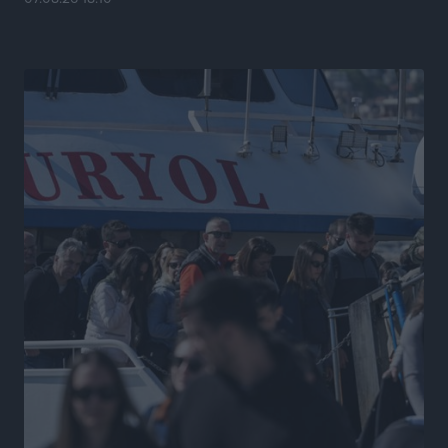
Τοπικές Ειδήσεις
•
πριν 7 ώρες
Έρευνα ΕΟΤ: Οι Ευρωπαίοι ταξιδιώτες «ψηφίζουν»
Ελλάδα
Ειδήσεις
•
πριν 7 ώρες
Άκυρες οι εγκύκλιοι που δεν αναρτώνται,
υποχρεωτική η δημοσίευσή τους από την 1η
Οκτωβρίου
Ειδήσεις
•
πριν 7 ώρες
Καύσιμα: «Καίνε» οι τιμές και στα νησιά μας – Γιατί
δεν πέφτουν και πότε μπορεί να έρθει αποκλιμάκωση
Τοπικές Ειδήσεις
•
πριν 7 ώρες
Πάνω από 1.500 έλεγχοι με drones σε 300 παραλίες
κατά της αυθαίρετης κατάληψης του αιγιαλού – Τα