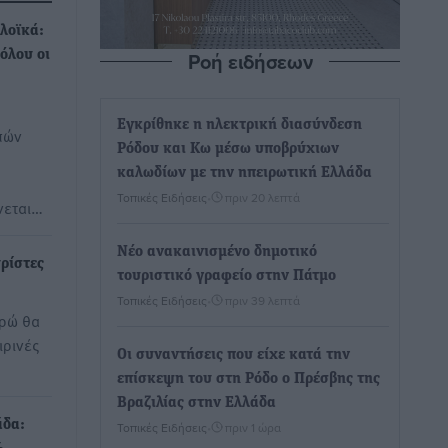
πλοϊκά:
Ροή ειδήσεων
όλου οι
Εγκρίθηκε η ηλεκτρική διασύνδεση
πών
Ρόδου και Κω μέσω υποβρύχιων
καλωδίων με την ηπειρωτική Ελλάδα
Τοπικές Ειδήσεις
•
πριν 20 λεπτά
νεται…
Νέο ανακαινισμένο δημοτικό
υρίστες
τουριστικό γραφείο στην Πάτμο
Τοπικές Ειδήσεις
•
πριν 39 λεπτά
υρώ θα
ιρινές
Οι συναντήσεις που είχε κατά την
επίσκεψη του στη Ρόδο ο Πρέσβης της
Βραζιλίας στην Ελλάδα
άδα:
Τοπικές Ειδήσεις
•
πριν 1 ώρα