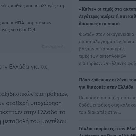
reaks, καθώς και σε αλλαγές στη
«Καίνε» οι τιμές στα ακτο
Λιγότερες ημέρες ή και καθ
ς και οι ΗΠΑ, παραμένουν
διακοπές στα νησιά
νής να είναι 12,4
Φωτιά» στον οικογενειακό
προϋπολογισμό των διακο
Dimokratiki AI
βάζουν οι τσουχτερές
τιμές των ακτοπλοϊκών
εισιτηρίων. Οι Έλληνες φαί
την Ελλάδα για τις
Πόσα ξοδεύουν οι ξένοι το
για διακοπές στην Ελλάδα
ταξιδιωτικών εισπράξεων,
Περισσότερα από 3.000 ε
ουν σταθερή υποχώρηση
ξοδέψει φέτος στις καλοκα
ισκεπτών στην Ελλάδα τα
του διακοπές στην…
η μεταβολή του μοντέλου
Γάλλοι τουρίστες στην Ελλ