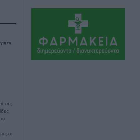
Ιππότες: Με το βλέμμα στραμμένο στο
μέλλον
Αθλητικά
•
πριν 3 ώρες
ΠΑΜΕ ΣΤΟΙΧΗΜΑ: Περισσότερα από 95
για το
εκατομμύρια ευρώ σε κέρδη μοίρασε
τον Ιούλιο
Αθλητικά
•
πριν 3 ώρες
Ολοκλήρωση του έργου αναβάθμισης
των υποδομών του Νεστορίδειου
Μελάθρου
Τοπικές Ειδήσεις
•
πριν 3 ώρες
ή της
ίδες
Γ.Σ. Διαγόρας: Στα «κυανέρυθρα» ο
του
Janni Pembe
Αθλητικά
•
πριν 5 ώρες
ος το