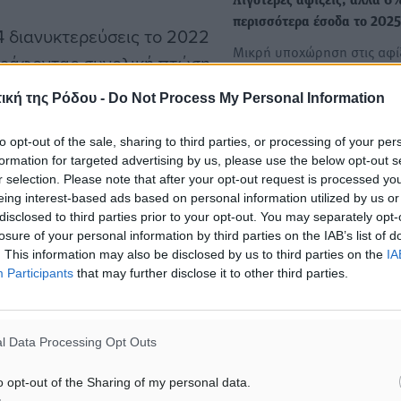
Λιγότερες αφίξεις, αλλά 6
περισσότερα έσοδα το 2025
4 διανυκτερεύσεις το 2022
Μικρή υποχώρηση στις αφίξ
αγράφοντας συνολική πτώση
αλλά αισθητή αύξηση στις
για μια συνεχόμενη
ταξιδιωτικές εισπράξεις
ική της Ρόδου -
Do Not Process My Personal Information
αμονή υποχώρησε στις 6,5
κατέγραψε η…
κε περαιτέρω στις 5,9
to opt-out of the sale, sharing to third parties, or processing of your per
formation for targeted advertising by us, please use the below opt-out s
ατά 4,5%.
Γιατί μένουν λιγότερες μέρ
r selection. Please note that after your opt-out request is processed y
Ελλάδα οι τουρίστες - Στου
eing interest-based ads based on personal information utilized by us or
προορισμούς υψηλής αξίας
disclosed to third parties prior to your opt-out. You may separately opt-
ι ολοένα και
Νότιο Αιγαίο
losure of your personal information by third parties on the IAB’s list of
αραμένουν για μικρότερο
. This information may also be disclosed by us to third parties on the
IA
Ο εισερχόμενος τουρισμός
 ταξιδιωτική κίνηση
Participants
that may further disclose it to other third parties.
(εξαιρουμένης της κρουαζι
σε 43,3 εκατ. το 2025,
κατέγραψε το 2025 αξιόλο
επιδόσεις συνολικά:…
ν συνοδεύτηκε από
l Data Processing Opt Outs
o opt-out of the Sharing of my personal data.