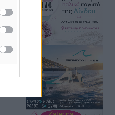
“Η Ευρώπη αντιμετώπιζε το
προσφυγικό σαν ταινία τρόμου” – Η
συγκλονιστική μαρτυρία της Χαρούλας
Γιασιράνη στον RV για τα γεγονότα που
οδήγησαν στο Σύμφωνο της Λέρου
Τοπικές Ειδήσεις
•
πριν 2 ώρες
Συναυλία με τον Γιάννη Κότσιρα στις
21 Αυγούστου
Πολιτιστικά
•
πριν 2 ώρες
Έκτακτη συνεδρίαση της Δημοτικής
Επιτροπής Ρόδου αύριο Παρασκευή 7
Αυγούστου
Τοπικές Ειδήσεις
•
πριν 2 ώρες
ΑΕΡΑ: Δεν σταματάει να ενισχύεται,
νέο απόκτημα ο Μητρόπουλος