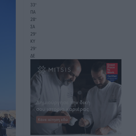
33
°
ΠΑ
28
°
ΣΑ
29
°
ΚΥ
29
°
ΔΕ