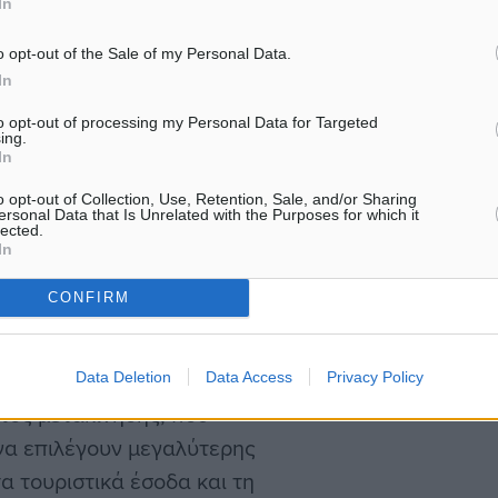
In
 αγοράς στην ενίσχυση
αλλά και στη γενικότερη
o opt-out of the Sale of my Personal Data.
 την πανδημία, με
In
δια μέσα στον χρόνο.
to opt-out of processing my Personal Data for Targeted
ing.
In
ια παραμονής των
o opt-out of Collection, Use, Retention, Sale, and/or Sharing
ν, όπως ο Καναδάς, η
ersonal Data that Is Unrelated with the Purposes for which it
lected.
ύει τη σημασία τους για
In
έπτες από τον Καναδά
CONFIRM
παραμονής με 12,4
Αυστραλούς με 11,6
 διανυκτερεύσεις. Η
Data Deletion
Data Access
Privacy Policy
τος μετακίνησης, που
να επιλέγουν μεγαλύτερης
α τουριστικά έσοδα και τη