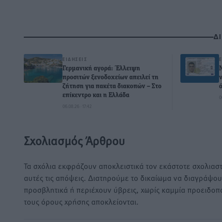
Δ
ΕΙΔΉΣΕΙΣ
Γερμανική αγορά: Έλλειψη
προσιτών ξενοδοχείων απειλεί τη
ζήτηση για πακέτα διακοπών – Στο
επίκεντρο και η Ελλάδα
0
06.08.26 · 17:42
Σχολιασμός Άρθρου
Τα σχόλια εκφράζουν αποκλειστικά τον εκάστοτε σχολιαστ
αυτές τις απόψεις. Διατηρούμε το δικαίωμα να διαγράψο
προσβλητικά ή περιέχουν ύβρεις, χωρίς καμμία προειδοπ
τους όρους χρήσης αποκλείονται.