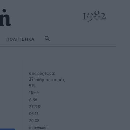
ΠΟΛΙΤΙΣΤΙΚΆ
o καιρός τώρα:
αίθριος καιρός
27
°
51
%
11
km/h
Δ-ΒΔ
27
28
°/
°
06:17
20:08
πρόγνωση: