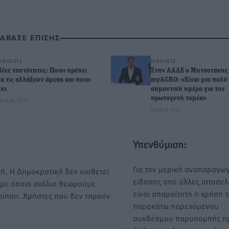
ΙΑΒΑΣΕ ΕΠΙΣΗΣ
ΕΙΔΉΣΕΙΣ
ΕΙΔΉΣΕΙΣ
Νέες ταυτότητες: Ποιοι πρέπει
Στην ΑΑΔΕ ο Μητσοτάκης 
να τις αλλάξουν άμεσα και ποιοι
myAGRO: «Είναι μια πολύ
όχι
σημαντική ημέρα για τον
πρωτογενή τομέα»
6.08.26 · 13:25
06.08.26 · 11:37
Υπενθύμιση:
Για την μερική αναπαραγωγ
ή. Η Δημοκρατική δεν υιοθετεί
είδησης από άλλες ιστοσελ
υμε όποια σχόλια θεωρούμε
είναι απαραίτητη η χρήση 
οίηση. Χρήστες που δεν τηρούν
παρακάτω παρεχόμενου
συνδέσμου παραπομπής πρ