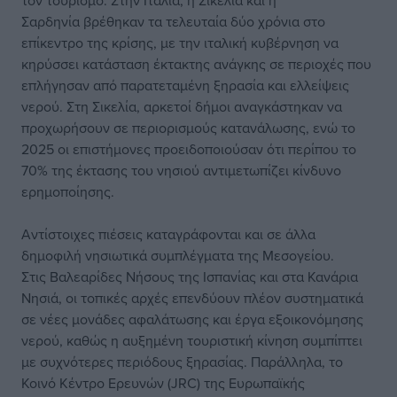
τον τουρισμό. Στην Ιταλία, η Σικελία και η
Σαρδηνία βρέθηκαν τα τελευταία δύο χρόνια στο
επίκεντρο της κρίσης, με την ιταλική κυβέρνηση να
κηρύσσει κατάσταση έκτακτης ανάγκης σε περιοχές που
επλήγησαν από παρατεταμένη ξηρασία και ελλείψεις
νερού. Στη Σικελία, αρκετοί δήμοι αναγκάστηκαν να
προχωρήσουν σε περιορισμούς κατανάλωσης, ενώ το
2025 οι επιστήμονες προειδοποιούσαν ότι περίπου το
70% της έκτασης του νησιού αντιμετωπίζει κίνδυνο
ερημοποίησης.
Αντίστοιχες πιέσεις καταγράφονται και σε άλλα
δημοφιλή νησιωτικά συμπλέγματα της Μεσογείου.
Στις Βαλεαρίδες Νήσους της Ισπανίας και στα Κανάρια
Νησιά, οι τοπικές αρχές επενδύουν πλέον συστηματικά
σε νέες μονάδες αφαλάτωσης και έργα εξοικονόμησης
νερού, καθώς η αυξημένη τουριστική κίνηση συμπίπτει
με συχνότερες περιόδους ξηρασίας. Παράλληλα, το
Κοινό Κέντρο Ερευνών (JRC) της Ευρωπαϊκής