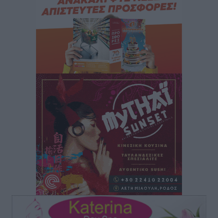
Νοσοκομεία της Γ΄ Ζώνης
Τοπικές Ειδήσεις
•
πριν 7 ώρες
Πάνθηρες: Ξεκίνησαν αισιόδοξοι για την παρθενική
“πτήση” τους
Αθλητικά
•
πριν 7 ώρες
Άρης Αρχαγγέλου: Στο πλευρό του άτυχου Ιάκωβου
Θωμά
Αθλητικά
•
πριν 7 ώρες
Φοίβος: Η μεγάλη επιστροφή του Μπρένο Σαλβατιέρα
Αθλητικά
•
πριν 7 ώρες
Κλεάνθης: Έτοιμες οι κάρτες διαρκείας της νέας
σεζόν
Αθλητικά
•
πριν 7 ώρες