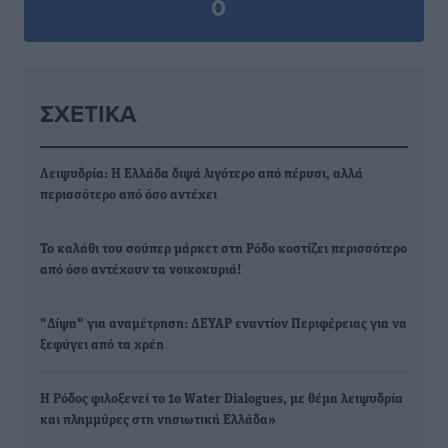
0
ΣΧΕΤΙΚΆ
Λειψυδρία: Η Ελλάδα διψά λιγότερο από πέρυσι, αλλά
περισσότερο από όσο αντέχει
Το καλάθι του σούπερ μάρκετ στη Ρόδο κοστίζει περισσότερο
από όσο αντέχουν τα νοικοκυριά!
"Δίψα" για αναμέτρηση: ΔΕΥΑΡ εναντίον Περιφέρειας για να
ξεφύγει από τα χρέη
Η Ρόδος φιλοξενεί το 1ο Water Dialogues, με θέμα λειψυδρία
και πλημμύρες στη νησιωτική Ελλάδα»