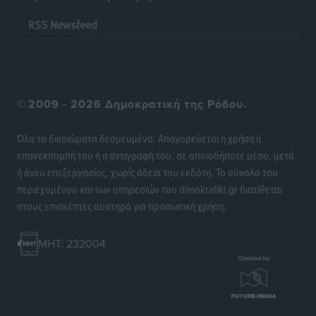
να είναι η Ελλάδα
RSS Newsfeed
Ειδήσεις
•
πριν 15 ώρες
Στη Σύμη η Φαίη Σκορδά επισκέφθηκε την Ιερά Μονή
του Πανορμίτη
©
2009 - 2026 Δημοκρατική της Ρόδου.
Τοπικές Ειδήσεις
•
πριν 15 ώρες
Όλα τα δικαιώματα δεσμευμένα. Απαγορεύεται η χρήση ή
Σερβία: Ανακάμπτουν οι τουριστικές ροές προς την
επανεκπομπή του ή η αντιγραφή του, σε οποιοδήποτε μέσο, μετά
Ελλάδα
ή άνευ επεξεργασίας, χωρίς άδεια του εκδότη. Το σύνολο του
Ειδήσεις
•
πριν 15 ώρες
περιεχομένου και των υπηρεσιών του dimokratiki.gr διατίθεται
στους επισκέπτες αυστηρά για προσωπική χρήση.
Διακοπές στην Κάρπαθο για τον Γιώργο Γεραπετρίτη
Τοπικές Ειδήσεις
•
πριν 15 ώρες
MHT: 232004
Ρόδος: Τραυματίστηκε 53χρονος ναυτικός
Τοπικές Ειδήσεις
•
πριν 15 ώρες