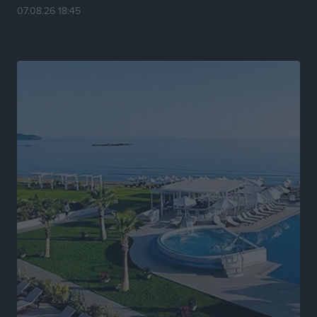
07.08.26 18:45
Νέα αεροσκάφη, drones, δασοκομάντος: Τι έχει
αλλάξει στην Πολιτική Προστασί
Ειδήσεις
•
πριν 12 ώρες
Άδωνις Γεωργιάδης στον RV: “Στο υπουργείο
εξετάζουμε την θεσμοθέτηση τρίτης κατηγορίας
κινήτρων, ειδικά για τα νοσοκομεία στα νησιά”
Τοπικές Ειδήσεις
•
πριν 12 ώρες
Θετικό κλίμα και κοινό όραμα για την ανάδειξη της
ιστορίας της Ρόδου στο Αεροδρόμιο «Διαγόρας»
Τοπικές Ειδήσεις
•
πριν 12 ώρες
Αντώνης Καμπουράκης: «Ένα σπουδαίο έργο
πολιτισμού για τη Ρόδο, που σχεδιάσαμε και
εξασφαλίσαμε τη χρηματοδότησή του, γίνεται
πραγματικότητα»
Τοπικές Ειδήσεις
•
πριν 12 ώρες