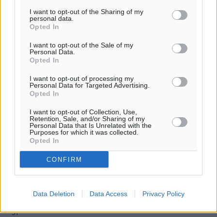
ιστοσελίδες είναι απαραίτητη η χρήση του παρακάτω
I want to opt-out of the Sharing of my
παρεχόμενου συνδέσμου παραπομπής προς το άρθρο
personal data.
Opted In
της Δημοκρατικής.
I want to opt-out of the Sale of my
Personal Data.
Opted In
I want to opt-out of processing my
Personal Data for Targeted Advertising.
o καιρός τώρα:
Opted In
25
°
I want to opt-out of Collection, Use,
αίθριος καιρός
Retention, Sale, and/or Sharing of my
Personal Data that Is Unrelated with the
45
%
Purposes for which it was collected.
Opted In
16
km/h
Δ
CONFIRM
25
25
°/
°
06:18
20:06
Data Deletion
Data Access
Privacy Policy
πρόγνωση:
31
°