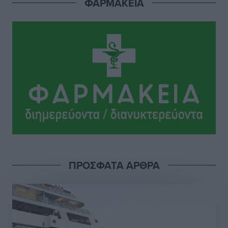
ΦΑΡΜΑΚΕΙΑ
Αθλητικά
•
πριν 10 ώρες
Το Yucatan Show έρχεται στη Ρόδο με τον Frankie
Lluc
Πολιτιστικά
•
πριν 11 ώρες
Σι Τζέι Χάρις: «Να πανηγυρίσουμε πολλές νίκες μαζί»
Αθλητικά
•
πριν 11 ώρες
Ροδήλιος: Ο απολογισμός από το Πανελλήνιο
Πρωτάθλημα Πίστας
Αθλητικά
•
πριν 11 ώρες
ΠΡΟΣΦΑΤΑ ΑΡΘΡΑ
Διαγόρας: Μετεγγραφικό ντεμαράζ
Αθλητικά
•
πριν 11 ώρες
Γ.Σ. Διαγόρας: Εντατική προετοιμασία και επιστροφή
Ρίζου στις Ακαδημίες