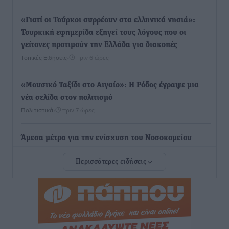
«Γιατί οι Τούρκοι συρρέουν στα ελληνικά νησιά»:
Τουρκική εφημερίδα εξηγεί τους λόγους που οι
γείτονες προτιμούν την Ελλάδα για διακοπές
Τοπικές Ειδήσεις
•
πριν 6 ώρες
«Μουσικό Ταξίδι στο Αιγαίο»: Η Ρόδος έγραψε μια
νέα σελίδα στον πολιτισμό
Πολιτιστικά
•
πριν 7 ώρες
Άμεσα μέτρα για την ενίσχυση του Νοσοκομείου
Ρόδου και αντιμετώπιση των ελλείψεων προσωπικού
Περισσότερες ειδήσεις
ανακοίνωσε ο Άδωνις Γεωργιάδης
Τοπικές Ειδήσεις
•
πριν 7 ώρες
Iατρικός Σύλλογος Ροδου προς Α. Γεωργιάδη:
Στρατηγικές Προτάσεις για την Ενίσχυση της
Δημόσιας Υγείας στη Νησιωτική Ελλάδα και στα