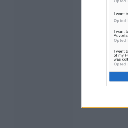
Opted 
I want t
Opted 
I want 
Advertis
Opted 
I want t
of my P
was col
Opted 