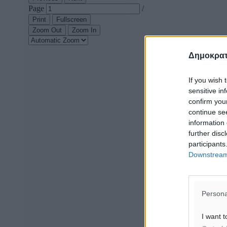
Δημοκρατ
If you wish 
sensitive in
confirm you
continue se
information 
further disc
participants
Downstream 
Persona
I want t