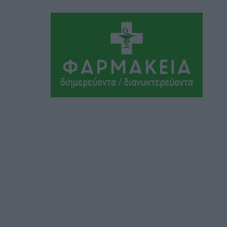
Αθλητικά
•
πριν 10 ώρες
Συνελήφθη 37χρονη στη Ρόδο γιατί
είχε αφήσει τα τρία ανήλικα παιδιά της
χωρίς επιτήρηση
Τοπικές Ειδήσεις
•
πριν 10 ώρες
Σταυρός Καλυθιών: Απέκτησε την
Φωτεινή Πιζάνια
Αθλητικά
•
πριν 10 ώρες
Το Yucatan Show έρχεται στη Ρόδο με
τον Frankie Lluc
Πολιτιστικά
•
πριν 11 ώρες
Σι Τζέι Χάρις: «Να πανηγυρίσουμε
πολλές νίκες μαζί»