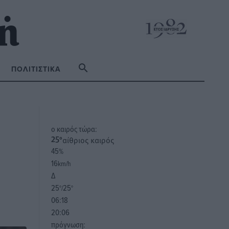
ΠΟΛΙΤΙΣΤΙΚΆ
o καιρός τώρα:
αίθριος καιρός
25
°
45
%
16
km/h
Δ
25
25
°/
°
06:18
20:06
πρόγνωση: