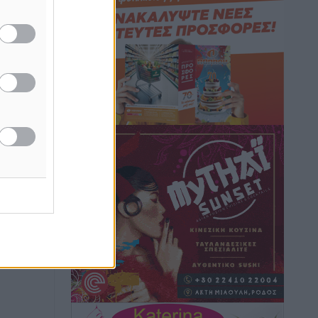
Τοπικές Ειδήσεις
•
πριν 7 ώρες
Iατρικός Σύλλογος Ροδου προς Α.
Γεωργιάδη: Στρατηγικές Προτάσεις για
την Ενίσχυση της Δημόσιας Υγείας στη
Νησιωτική Ελλάδα και στα
Νοσοκομεία της Γ΄ Ζώνης
Τοπικές Ειδήσεις
•
πριν 7 ώρες
Πάνθηρες: Ξεκίνησαν αισιόδοξοι για
την παρθενική “πτήση” τους
Αθλητικά
•
πριν 8 ώρες
Άρης Αρχαγγέλου: Στο πλευρό του
άτυχου Ιάκωβου Θωμά
Αθλητικά
•
πριν 8 ώρες