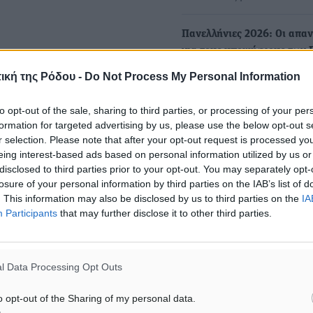
Πανελλήνιες 2026: Οι απαν
για τους υποψήφιους των
Στα τελευταία μαθήματα
ική της Ρόδου -
Do Not Process My Personal Information
ειδικότητας εξετάστηκαν 
για τις Πανελλαδικές Εξετά
to opt-out of the sale, sharing to third parties, or processing of your per
υποψήφιοι…
formation for targeted advertising by us, please use the below opt-out s
r selection. Please note that after your opt-out request is processed y
eing interest-based ads based on personal information utilized by us or
Πανελλήνιες 2026: Οι απαν
disclosed to third parties prior to your opt-out. You may separately opt-
για τους υποψηφίους των
losure of your personal information by third parties on the IAB’s list of
. This information may also be disclosed by us to third parties on the
IA
Με μαθήματα ειδικότητας
Participants
that may further disclose it to other third parties.
συνεχίστηκαν σήμερα, Πέμ
οι Πανελλαδικές Εξετάσεις 
τους υποψηφίους των
l Data Processing Opt Outs
Επαγγελματικών…
o opt-out of the Sharing of my personal data.