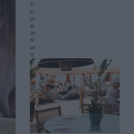
31
°
ΚΥ
29
°
ΔΕ
29
°
ΤΡ
28
°
ΤΕ