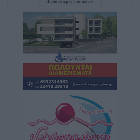
Περισσότερες ειδήσεις
Συνελήφθη 37χρονη στη Ρόδο γιατί είχε αφήσει τα
τρία ανήλικα παιδιά της χωρίς επιτήρηση
Τοπικές Ειδήσεις
•
πριν 2 ώρες
Σταυρός Καλυθιών: Απέκτησε την Φωτεινή Πιζάνια
Αθλητικά
•
πριν 3 ώρες
Το Yucatan Show έρχεται στη Ρόδο με τον Frankie
Lluc
Πολιτιστικά
•
πριν 4 ώρες
Σι Τζέι Χάρις: «Να πανηγυρίσουμε πολλές νίκες μαζί»
Αθλητικά
•
πριν 4 ώρες
Ροδήλιος: Ο απολογισμός από το Πανελλήνιο
Πρωτάθλημα Πίστας
Αθλητικά
•
πριν 4 ώρες