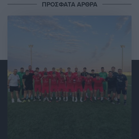
ΠΡΟΣΦΑΤΑ ΑΡΘΡΑ
Αντώνης Καμπουράκης: «Ένα σπουδαίο έργο
πολιτισμού για τη Ρόδο, που σχεδιάσαμε και
εξασφαλίσαμε τη χρηματοδότησή του, γίνεται
πραγματικότητα»
Τοπικές Ειδήσεις
•
πριν 5 ώρες
Στο Α΄ Νεκροταφείο το μνημόσυνο για τον έναν χρόνο
από τον θάνατο της Λένας Σαμαρά
Ειδήσεις
•
πριν 5 ώρες
Κυριάκος Μητσοτάκης: Ανάσα στα Χανιά, αλλά με το
βλέμμα στη ΔΕΘ και τις εκλογές του 2027
Ειδήσεις
•
πριν 5 ώρες
Γ. Χατζημάρκος από το Μέγαρο Μαξίμου: “Ο
τουρισμός μπορεί να γίνει ο μεγαλύτερος πελάτης της
ελληνικής βιομηχανίας”