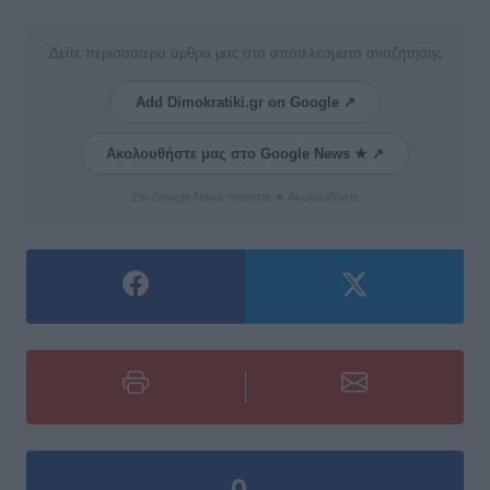
Δείτε περισσότερα άρθρα μας στα αποτελέσματα αναζήτησης
Add Dimokratiki.gr on Google ↗
Ακολουθήστε μας στο Google News ★ ↗
Στο Google News πατήστε ★ Ακολουθήστε
0