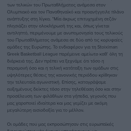
των τελικών του Πρωταθλήματος ανάμεσα στον
Ολυμπιακό και τον Παναθηναϊκό και προανήγγειλε πλάνο
ανάπτυξης στη λίγκα. ”Μία άκρως επιτυχημένη σεζόν
πλησιάζει στην ολοκλήρωσή της και, όπως γίνεται
αντιληπτό, περιμένουμε με ανυπομονησία τους τελικούς
του Πρωταθλήματος ανάμεσα σε δύο από τις κορυφαίες
ομάδες της Ευρώπης. Το ενδιαφέρον για τη Stoiximan
Greek Basketball League παρέμεινε αμείωτο καθ’ όλη τη
διάρκειά της. Δεν πρέπει να ξεχνάμε ότι τόσο η
παραμονή όσο και η τελική κατάταξη των ομάδων στις
υψηλότερες θέσεις της κανονικής περιόδου κρίθηκαν
την τελευταία αγωνιστική. Επίσης, καταγράψαμε
αυξημένους δείκτες τόσο στην τηλεθέαση όσο και στην
προσέλευση των φιλάθλων στα γήπεδα, γεγονός που
μας χαροποιεί ιδιαίτερα και μας γεμίζει με ακόμη
μεγαλύτερη αισιοδοξία για το μέλλον.
Οι ομάδες που μας εκπροσώπησαν στις ευρωπαϊκές