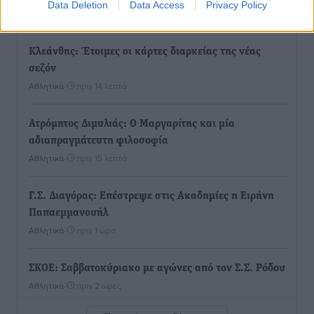
Data Deletion
Data Access
Privacy Policy
Αθλητικά
•
πριν 11 λεπτά
Κλεάνθης: Έτοιμες οι κάρτες διαρκείας της νέας
σεζόν
Αθλητικά
•
πριν 14 λεπτά
Ατρόμητος Διμυλιάς: Ο Μαργαρίτης και μία
αδιαπραγμάτευτη φιλοσοφία
Αθλητικά
•
πριν 15 λεπτά
Γ.Σ. Διαγόρας: Επέστρεψε στις Ακαδημίες η Ειρήνη
Παπαεμμανουήλ
Αθλητικά
•
πριν 1 ώρα
ΣΚΟΕ: Σαββατοκύριακο με αγώνες από τον Σ.Σ. Ρόδου
Αθλητικά
•
πριν 2 ώρες