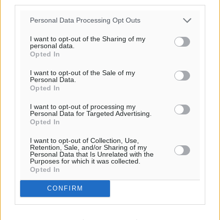
third parties.
Personal Data Processing Opt Outs
I want to opt-out of the Sharing of my
personal data.
Opted In
I want to opt-out of the Sale of my
Personal Data.
Ροή ειδήσεων
Opted In
I want to opt-out of processing my
Personal Data for Targeted Advertising.
Πάνθηρες: Ξεκίνησαν αισιόδοξοι για την παρθενική
Opted In
“πτήση” τους
Αθλητικά
•
πριν 6 λεπτά
I want to opt-out of Collection, Use,
Retention, Sale, and/or Sharing of my
Personal Data that Is Unrelated with the
Purposes for which it was collected.
Άρης Αρχαγγέλου: Στο πλευρό του άτυχου Ιάκωβου
Opted In
Θωμά
CONFIRM
Αθλητικά
•
πριν 8 λεπτά
Φοίβος: Η μεγάλη επιστροφή του Μπρένο Σαλβατιέρα