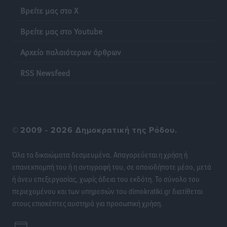
Τοπικές Ειδήσεις
•
πριν 9 ώρες
Βρείτε μας στο X
Βρείτε μας στο Youtube
Δήμος Ρόδου: Επήλθε συμβιβασμός με την οικογένεια
του θύματος του σοκαριστικού θανατηφόρου
Αρχείο παλαιότερων άρθρων
τροχαίου του 2014
Ρεπορτάζ
•
πριν 9 ώρες
RSS Newsfeed
Απορρίφθηκε η προσωρινή διαταγή κατά του
39χρονου για τις δολιοφθορές στο Radar Ατάβυρου
Τοπικές Ειδήσεις
•
πριν 9 ώρες
©
2009 - 2026 Δημοκρατική της Ρόδου.
Απορρίφθηκε η προσωρινή διαταγή στη μάχη των
Όλα τα δικαιώματα δεσμευμένα. Απαγορεύεται η χρήση ή
ταξί με τα «βανάκια» για την υποκλοπή μεταφορικού
επανεκπομπή του ή η αντιγραφή του, σε οποιοδήποτε μέσο, μετά
έργου στη Ρόδο
ή άνευ επεξεργασίας, χωρίς άδεια του εκδότη. Το σύνολο του
Τοπικές Ειδήσεις
•
πριν 9 ώρες
περιεχομένου και των υπηρεσιών του dimokratiki.gr διατίθεται
στους επισκέπτες αυστηρά για προσωπική χρήση.
Δεσμεύσεις χωρίς αντίκρισμα στην Κρεμαστή
Τοπικές Ειδήσεις
•
πριν 9 ώρες