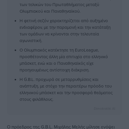
των τελικών του Πρωταθλήματος μεταξύ
Ολυμπιακού και Παναθηναϊκού.
Η φετινή σεζόν χαρακτηρίζεται από αυξημένο
ενδιαφέρον, με την παραμονή και την κατάταξη
των ομάδων να κρίνονται στην τελευταία
αγωνιστική.
Ο Ολυμπιακός κατέκτησε τη EuroLeague,
προσθέτοντας άλλη μία επιτυχία στο ελληνικό
μπάσκετ, ενώ και ο Παναθηναϊκός είχε
προηγουμένως αντίστοιχη διάκριση.
Η G.B.L. προχωρά σε μεταρρυθμίσεις και
ανάπτυξη, με στόχο την περαιτέρω πρόοδο του
ελληνικού μπάσκετ και την προσφορά θεάματος
στους φιλάθλους.
Dimokratiki AI
Ο πρόεδρος της G.B.L. Μιχάλης Μελής μίλησε ενόψει