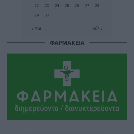
22
23
24
25
26
27
28
29
30
6ο Kalymnos 3X3: Ολοκληρώθηκε με μεγάλη επιτυχία,
νικητές οι VAR!
« Μάι
Ιούλ »
Αθλητικά
•
πριν 4 ώρες
ΦΑΡΜΑΚΕΙΑ
Νέα αεροσκάφη, drones, δασοκομάντος: Τι έχει
αλλάξει στην Πολιτική Προστασί
Ειδήσεις
•
πριν 4 ώρες
Άδωνις Γεωργιάδης στον RV: “Στο υπουργείο
εξετάζουμε την θεσμοθέτηση τρίτης κατηγορίας
κινήτρων, ειδικά για τα νοσοκομεία στα νησιά”
Τοπικές Ειδήσεις
•
πριν 4 ώρες
Θετικό κλίμα και κοινό όραμα για την ανάδειξη της
ιστορίας της Ρόδου στο Αεροδρόμιο «Διαγόρας»
Τοπικές Ειδήσεις
•
πριν 5 ώρες