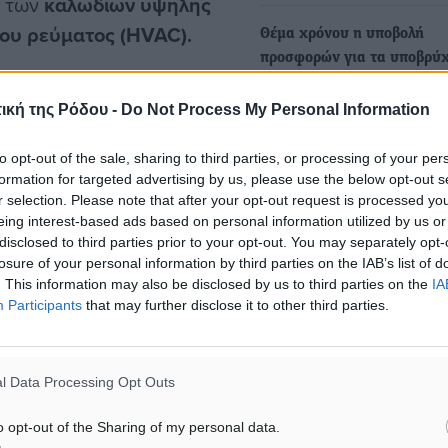
ή των
καλωδίων υψηλής
ου ρεύματος (HVAC).
Θέμα χρόνου η υποβολή
προσφορών για τα υποβρύ
καλώδια στις ηλεκτρικές
 σύναψη συμφωνίας-
διασυνδέσεις Δωδεκανήσω
ική της Ρόδου -
Do Not Process My Personal Information
προμήθεια και
Βορείου Αιγαίου
ν καλωδίων
που θα
to opt-out of the sale, sharing to third parties, or processing of your per
Εντός των επόμενων ημερ
ν δύο νησιωτικών
formation for targeted advertising by us, please use the below opt-out s
αναμένεται να ολοκληρωθε
r selection. Please note that after your opt-out request is processed y
διαγωνισμός που αφορά σ
σεων μικρότερης κλίμακας
eing interest-based ads based on personal information utilized by us or
, με συνολικό ανώτατο
disclosed to third parties prior to your opt-out. You may separately opt-
losure of your personal information by third parties on the IAB’s list of
Κατερίνα Γαβαλά: Ξεκινά
.
. This information may also be disclosed by us to third parties on the
IA
επιτέλους η τελική φάση τ
Participants
that may further disclose it to other third parties.
διεθνούς διαγωνισμού το
κριμένη διαγωνιστική
για τις κρίσιμες υποβρύχι
 άλλους
Ευρωπαίους
Στην τελική φάση του διεθ
l Data Processing Opt Outs
τησης υποβρυχίων
διαγωνισμού του ΑΔΜΗΕ, 
αντικείμενο τη σύναψη…
 επίπεδο,
εξασφαλίζοντας
o opt-out of the Sharing of my personal data.