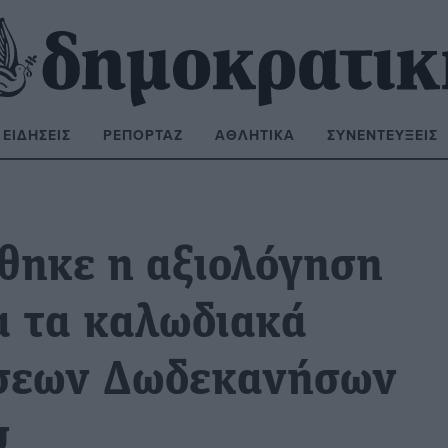
ΕΙΔΉΣΕΙΣ
ΡΕΠΟΡΤΆΖ
ΑΘΛΗΤΙΚΆ
ΣΥΝΕΝΤΕΎΞΕΙΣ
ΝΑΖΉΤΗΣΗ:
ηκε η αξιολόγηση
α τα καλωδιακά
έσεων Δωδεκανήσων
υ