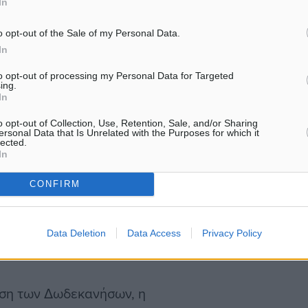
οθυρίδων παραγωγής στα
In
o opt-out of the Sale of my Personal Data.
In
ί η πλέον συμφέρουσα
to opt-out of processing my Personal Data for Targeted
ργου, το οποίο
ing.
In
ος, Κως–Ρόδος, Λέσβος–
o opt-out of Collection, Use, Retention, Sale, and/or Sharing
ulgor Α.Ε. και, αντίστοιχα,
ersonal Data that Is Unrelated with the Purposes for which it
lected.
ει τις διασυνδέσεις
In
μος–Κως, Σκύρος-Λέσβος,
CONFIRM
λλήνη, κέρδισε η εταιρεία
και τις πλέον συμφέρουσες
ικασία αναμένεται να
Data Deletion
Data Access
Privacy Policy
ς.
δεση των Δωδεκανήσων, η