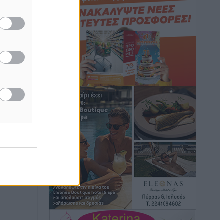
Τοπικές Ειδήσεις
•
πριν 15 ώρες
Iατρικός Σύλλογος Ροδου προς Α.
Γεωργιάδη: Στρατηγικές Προτάσεις για
την Ενίσχυση της Δημόσιας Υγείας στη
Νησιωτική Ελλάδα και στα
Νοσοκομεία της Γ΄ Ζώνης
Τοπικές Ειδήσεις
•
πριν 15 ώρες
Πάνθηρες: Ξεκίνησαν αισιόδοξοι για
την παρθενική “πτήση” τους
Αθλητικά
•
πριν 15 ώρες
Άρης Αρχαγγέλου: Στο πλευρό του
άτυχου Ιάκωβου Θωμά
Αθλητικά
•
πριν 15 ώρες