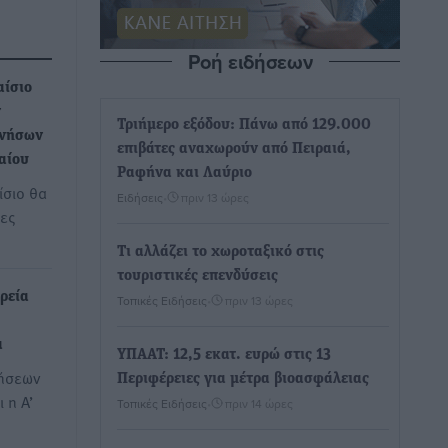
Ροή ειδήσεων
αίσιο
ν
Τριήμερο εξόδου: Πάνω από 129.000
ανήσων
επιβάτες αναχωρούν από Πειραιά,
αίου
Ραφήνα και Λαύριο
ίσιο θα
Ειδήσεις
•
πριν 13 ώρες
ες
Τι αλλάζει το χωροταξικό στις
τουριστικές επενδύσεις
ρεία
Τοπικές Ειδήσεις
•
πριν 13 ώρες
α
ΥΠΑΑΤ: 12,5 εκατ. ευρώ στις 13
τήσεων
Περιφέρειες για μέτρα βιοασφάλειας
 η Α’
Τοπικές Ειδήσεις
•
πριν 14 ώρες