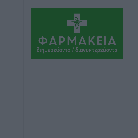
Αθλητικά
•
πριν 17 ώρες
Συνελήφθη 37χρονη στη Ρόδο γιατί
είχε αφήσει τα τρία ανήλικα παιδιά της
χωρίς επιτήρηση
Τοπικές Ειδήσεις
•
πριν 17 ώρες
Σταυρός Καλυθιών: Απέκτησε την
Φωτεινή Πιζάνια
Αθλητικά
•
πριν 18 ώρες
Το Yucatan Show έρχεται στη Ρόδο με
τον Frankie Lluc
Πολιτιστικά
•
πριν 18 ώρες
Σι Τζέι Χάρις: «Να πανηγυρίσουμε
πολλές νίκες μαζί»