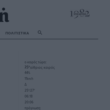
ΠΟΛΙΤΙΣΤΙΚΆ
o καιρός τώρα:
αίθριος καιρός
25
°
44
%
11
km/h
Δ
25
27
°/
°
06:18
20:06
πρόγνωση: