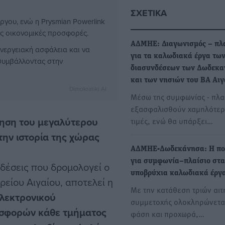
ΣΧΕΤΙΚΆ
ργου, ενώ η Prysmian Powerlink
ες οικονομικές προσφορές.
ΑΔΜΗΕ: Διαγωνισμός – πλ
ενεργειακή ασφάλεια και να
για τα καλωδιακά έργα τω
συμβάλλοντας στην
διασυνδέσεων των Δωδεκ
και των νησιών του BΑ Αιγ
Dimokratiki AI
Μέσω της συμφωνίας - πλα
εξασφαλισθούν χαμηλότερ
ίηση του μεγαλύτερου
τιμές, ενώ θα υπάρξει…
ην ιστορία της χώρας
ΑΔΜΗΕ-Δωδεκάνησα: Η πο
για συμφωνία–πλαίσιο στα
νδέσεις που δρομολογεί ο
υποβρύχια καλωδιακά έργ
είου Αιγαίου, αποτελεί η
Με την κατάθεση τριών αι
ηλεκτρονικού
συμμετοχής ολοκληρώνεται
οσφορών κάθε τμήματος
φάση και προχωρά,…