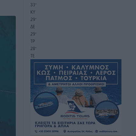
33
°
ΚΥ
29
°
ΔΕ
29
°
ΤΡ
28
°
ΤΕ