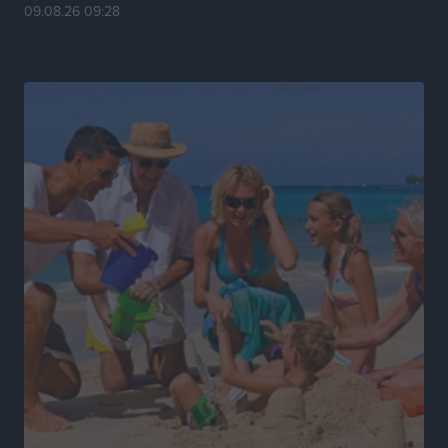
09.08.26 09:28
Ο Πελεκάνος, οι ανεμογεννήτριες και μια κοινότητα
που κανείς δεν ρώτησε
Δημο-Κρίσεις
•
πριν 22 ώρες
Η Ρόδος περιμένει και οι θεσμοί της λογομαχούν
Δημο-Κρίσεις
•
πριν 22 ώρες
Τα Γλυπτά του Παρθενώνα ως προσωπικό δώρο στον
Τραμπ
Δημο-Κρίσεις
•
πριν 22 ώρες
Το στενό της Κρεμαστής μπήκε στη λίστα των 7
θαυμάτων της αναμονής
Δημο-Κρίσεις
•
πριν 22 ώρες
ΣΕΤΕ: Σημαντική θεσμική εξέλιξη η ΚΥΑ για το ΕΧΠ
για τον τουρισμό