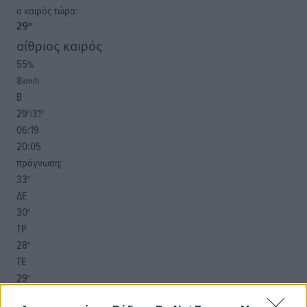
o καιρός τώρα:
29
°
αίθριος καιρός
55
%
8
km/h
Β
29
31
°/
°
06:19
20:05
πρόγνωση:
33
°
ΔΕ
30
°
ΤΡ
28
°
ΤΕ
29
°
ΠΕ