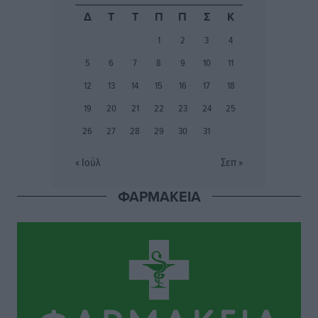
Ο λαγοκέφαλος βρήκε επιτέλους τιμή, μένει να βρεθεί
Δ
Τ
Τ
Π
Π
Σ
Κ
και σχέδιο
1
2
3
4
Δημο-Κρίσεις
•
πριν 2 ώρες
5
6
7
8
9
10
11
Το ΠΑΣΟΚ στα Δωδεκάνησα ψάχνει έξι και του
12
13
14
15
16
17
18
περισσεύουν 14
19
20
21
22
23
24
25
Δημο-Κρίσεις
•
πριν 2 ώρες
26
27
28
29
30
31
Η Ροδιακή Επαυλη περιμένει ακόμα να βρεθεί κάποιος
« Ιούλ
Σεπ »
να την αναλάβει
Δημο-Κρίσεις
•
πριν 2 ώρες
ΦΑΡΜΑΚΕΙΑ
Ενας υπουργός που έρχεται στη Ρόδο με λύσεις και
όχι με υποσχέσεις
Δημο-Κρίσεις
•
πριν 2 ώρες
Ροδάκινα: 9 οφέλη στην υγεία του ανθρώπου