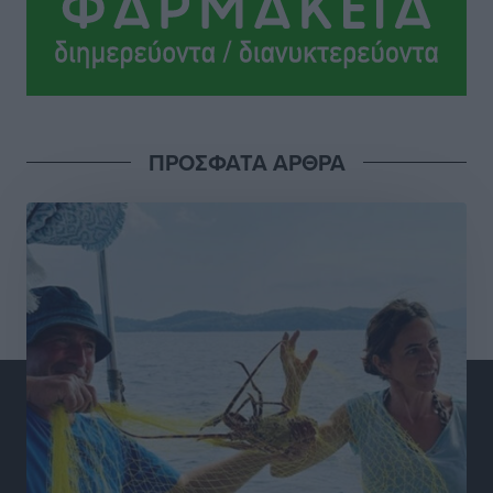
Τοπικές Ειδήσεις
•
πριν 2 ώρες
Καιρός «hot – dry – windy» τις επόμενες 48 ώρες στη
χώρα
Ειδήσεις
•
πριν 14 ώρες
ΠΡΟΣΦΑΤΑ ΑΡΘΡΑ
Δύο σχολεία της Λέρου αλλάζουν όψη με δωρεά
αγάπης για τα παιδιά
Τοπικές Ειδήσεις
•
πριν 15 ώρες
Τουρισμός: Με θετικό πρόσημο έως τώρα η χρονιά,
παρά τα σκαμπανεβάσματα
Ειδήσεις
•
πριν 15 ώρες
Χαρ. Ναβροζίδης στον RV «Σε τρία χρόνια θα είμαστε
η πιο ψηφιακή Περιφέρεια της χώρας» Δημοπρατείται
το έργο ψηφιακού μετασχηματισμού
Τοπικές Ειδήσεις
•
πριν 15 ώρες