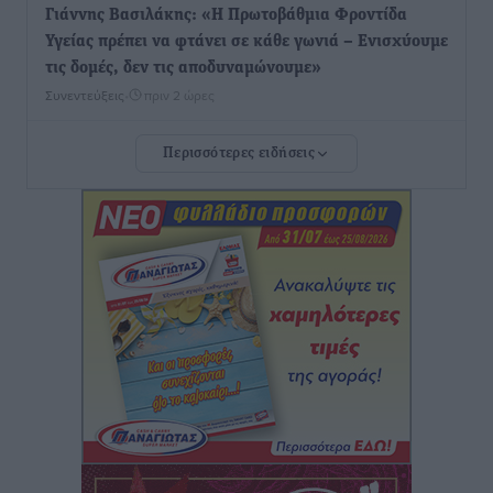
Γιάννης Βασιλάκης: «Η Πρωτοβάθμια Φροντίδα
Υγείας πρέπει να φτάνει σε κάθε γωνιά – Ενισχύουμε
τις δομές, δεν τις αποδυναμώνουμε»
Συνεντεύξεις
•
πριν 2 ώρες
Περισσότερες ειδήσεις
Ιδρυμα Ωνάση: Το όραμα πίσω από τα δύο νέα
σχολεία της Ρόδου
Συνεντεύξεις
•
πριν 2 ώρες
Μιχάλης Χουρδάκης: «Η χώρα χρειάζεται μια
αξιόπιστη εναλλακτική κυβερνητική πρόταση»
Συνεντεύξεις
•
πριν 2 ώρες
Σεβ. Μητροπολίτης Ρόδου κ. Κύριλλος: «Ο Αύγουστος
είναι ο μήνας της Παναγίας και η Θεία Λειτουργία η
καρδιά της ζωής της Εκκλησίας»
Συνεντεύξεις
•
πριν 2 ώρες