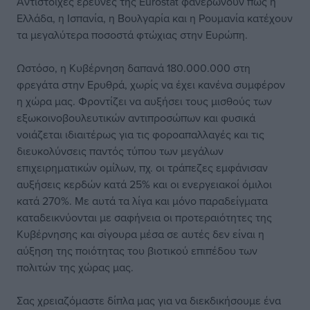
Αντίστοιχες έρευνες της Eurostat φανερώνουν πως η
Ελλάδα, η Ισπανία, η Βουλγαρία και η Ρουμανία κατέχουν
τα μεγαλύτερα ποσοστά φτώχιας στην Ευρώπη.
Ωστόσο, η Κυβέρνηση δαπανά 180.000.000 στη
φρεγάτα στην Ερυθρά, χωρίς να έχει κανένα συμφέρον
η χώρα μας. Φροντίζει να αυξήσει τους μισθούς των
εξωκοινοβουλευτικών αντιπροσώπων και φυσικά
νοιάζεται ιδιαιτέρως για τις φοροαπαλλαγές και τις
διευκολύνσεις παντός τύπου των μεγάλων
επιχειρηματικών ομίλων, πχ. οι τράπεζες εμφάνισαν
αυξήσεις κερδών κατά 25% και οι ενεργειακοί όμιλοι
κατά 270%. Με αυτά τα λίγα και μόνο παραδείγματα
καταδεικνύονται με σαφήνεια οι προτεραιότητες της
Κυβέρνησης και σίγουρα μέσα σε αυτές δεν είναι η
αύξηση της ποιότητας του βιοτικού επιπέδου των
πολιτών της χώρας μας.
Σας χρειαζόμαστε δίπλα μας για να διεκδικήσουμε ένα