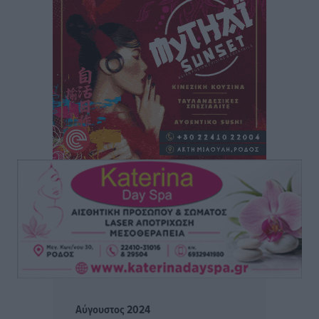
Πρέσβης της Βραζιλίας: «Η Ελλάδα και η Βραζιλία
έχουν τεράστιες ευκαιρίες συνεργασίας – Η Ρόδος
μπορεί να διαδραματίσει σημαντικό ρόλο»
Συνεντεύξεις
•
πριν 2 ώρες
Τσαμπίκα Διαμαντή: Η Ρόδος δεν μπορεί να σχεδιάζει
το μέλλον της μέσα στην αβεβαιότητα
Συνεντεύξεις
•
πριν 2 ώρες
Η υπογεννητικότητα βάζει λουκέτο σε 11 σχολεία
Πρωτοβάθμιας στα Δωδεκάνησα
Ρεπορτάζ
•
πριν 2 ώρες
Κ. Σπανός: Παρά την αυξημένη τουριστική κίνηση, η
αγορά της Ρόδου κινείται κάτω από τις προσδοκίες
Ρεπορτάζ
•
πριν 2 ώρες
Αύγουστος 2024