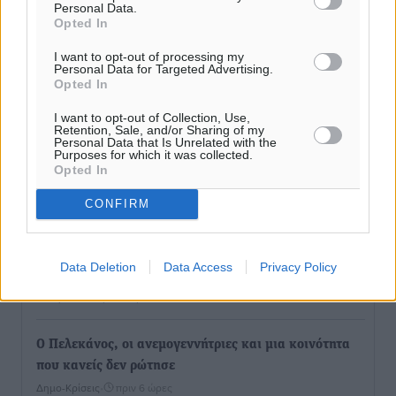
Ρόδος: «Βουλιάζει» από τουρίστες – Πάνω από 1 εκατ.
Personal Data.
Opted In
επιβάτες και 55 κρουαζιερόπλοια
Τοπικές Ειδήσεις
•
πριν 16 λεπτά
I want to opt-out of processing my
Personal Data for Targeted Advertising.
Opted In
Γ’ Εθνική Κατηγορία: Οι ημερομηνίες των
αγωνιστικών της κανονικής περιόδου
I want to opt-out of Collection, Use,
Retention, Sale, and/or Sharing of my
Αθλητικά
•
πριν 6 ώρες
Personal Data that Is Unrelated with the
Purposes for which it was collected.
Opted In
Συνελήφθησαν δύο άτομα στην Κάρπαθο για άγρα
CONFIRM
πελατών
Τοπικές Ειδήσεις
•
πριν 6 ώρες
Data Deletion
Data Access
Privacy Policy
Χωρίς υποχρεωτική παρουσία μικρών στη 12άδα
Αθλητικά
•
πριν 6 ώρες
Ο Πελεκάνος, οι ανεμογεννήτριες και μια κοινότητα
που κανείς δεν ρώτησε
Δημο-Κρίσεις
•
πριν 6 ώρες