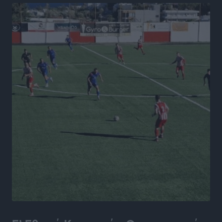
Οι κανόνες για τουριστική ανάπτυξη –
Κατηγοριοποιήσεις, ρυθμίσεις και όρια
Τοπικές Ειδήσεις
•
πριν 9 ώρες
Η Τουρκία «γκριζάρει» ξανά το Αιγαίο και προκαλεί
με αφορμή το Ειδικό Χωροταξικό Πλαίσιο για τον
Τουρισμό
Τοπικές Ειδήσεις
•
πριν 9 ώρες
Νέα εποχή για το Νοσοκομείο Ρόδου: Έργα υποδομής,
ακτινοθεραπευτικό κέντρο και νέα μέτρα για τη
στελέχωση
Τοπικές Ειδήσεις
•
πριν 10 ώρες
Στη Δημοτική Επιτροπή η Ροδιακή Έπαυλη και το
Δίκτυο ΑμεΑ στη Μεσαιωνική Πόλη
Ρεπορτάζ
•
πριν 10 ώρες