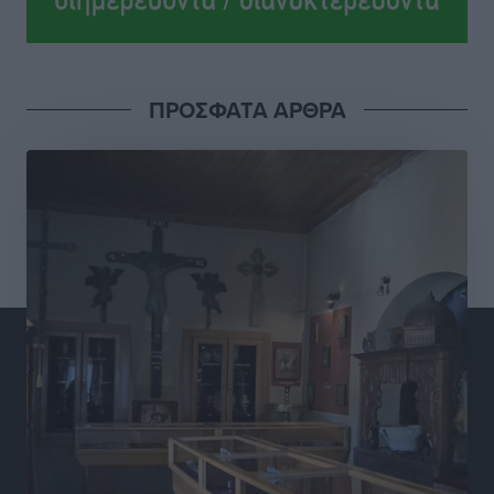
Εθνική Παίδων: Ο Χριστοδούλου και η καλύτερη
φουρνιά των τελευταίων ετών
Αθλητικά
•
πριν 7 ώρες
ΠΡΟΣΦΑΤΑ ΑΡΘΡΑ
Διαγόρας: Ανανέωσε ο Μιχάλης Χατζηγεωργίου
Αθλητικά
•
πριν 7 ώρες
ΔΕΑΣ Δάφνη Ρόδου: Η Ευαγγελία Τετράδη στο
τεχνικό επιτελείο
Αθλητικά
•
πριν 7 ώρες
Γ.Σ. Διαγόρας: Το οργανόγραμμα των Ακαδημιών
Αθλητικά
•
πριν 7 ώρες
Σταυρός Καλυθιών: Απέκτησε και την Ειρήνη
Καρελλάκη
Αθλητικά
•
πριν 8 ώρες