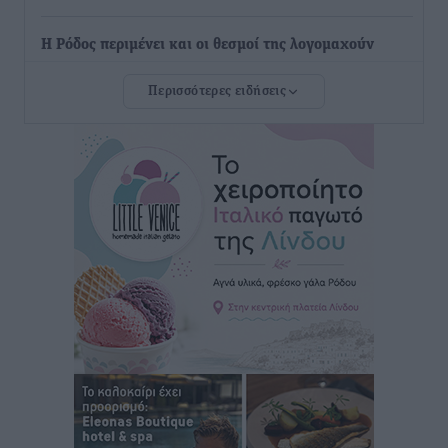
Η Ρόδος περιμένει και οι θεσμοί της λογομαχούν
Δημο-Κρίσεις
•
πριν 6 ώρες
Περισσότερες ειδήσεις
Τα Γλυπτά του Παρθενώνα ως προσωπικό δώρο στον
Τραμπ
Δημο-Κρίσεις
•
πριν 6 ώρες
Το στενό της Κρεμαστής μπήκε στη λίστα των 7
θαυμάτων της αναμονής
Δημο-Κρίσεις
•
πριν 6 ώρες
ΣΕΤΕ: Σημαντική θεσμική εξέλιξη η ΚΥΑ για το ΕΧΠ
για τον τουρισμό
Ειδήσεις
•
πριν 7 ώρες
Γ. Χατζημάρκος: “Δύο μεγάλες δεσμεύσεις