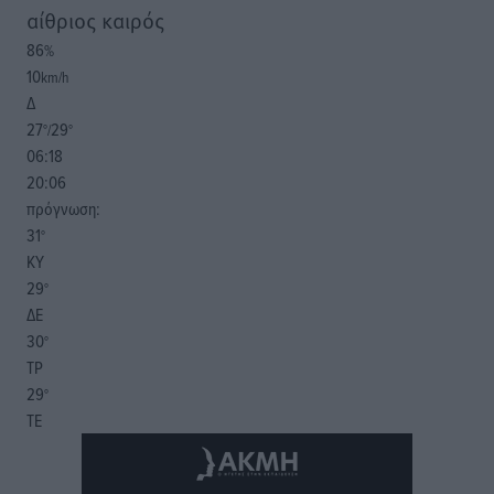
αίθριος καιρός
86
%
10
km/h
Δ
27
29
°/
°
06:18
20:06
πρόγνωση:
31
°
ΚΥ
29
°
ΔΕ
30
°
ΤΡ
29
°
ΤΕ