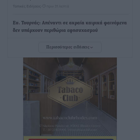
Τοπικές Ειδήσεις
•
πριν 31 λεπτά
Ευ. Τουρνάς: Απέναντι σε ακραία καιρικά φαινόμενα
δεν υπάρχουν περιθώρια εφησυχασμού
Ειδήσεις
•
πριν 38 λεπτά
Περισσότερες ειδήσεις
Στον Άγιο Νικόλαο Χάλκης ανοίγει ξανά το
ανανεωμένο εκκλησιαστικό μουσείο από τη Λέσχη
Lions Χάλκης
Τοπικές Ειδήσεις
•
πριν 46 λεπτά
Ρόδος: «Βουλιάζει» από τουρίστες – Πάνω από 1 εκατ.
επιβάτες και 55 κρουαζιερόπλοια
Τοπικές Ειδήσεις
•
πριν 56 λεπτά
Γ’ Εθνική Κατηγορία: Οι ημερομηνίες των
αγωνιστικών της κανονικής περιόδου