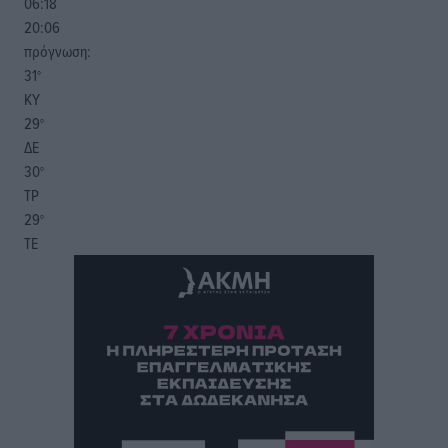
06:18
20:06
πρόγνωση:
31
°
ΚΥ
29
°
ΔΕ
30
°
ΤΡ
29
°
ΤΕ