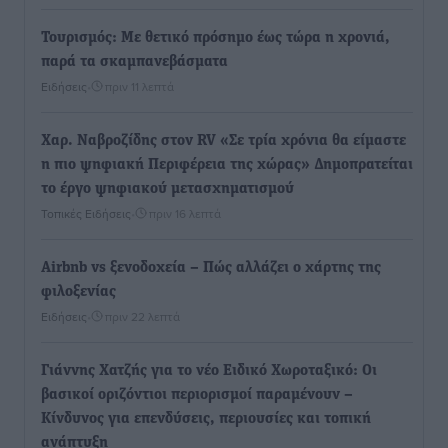
Τουρισμός: Με θετικό πρόσημο έως τώρα η χρονιά,
παρά τα σκαμπανεβάσματα
Ειδήσεις
•
πριν 11 λεπτά
Χαρ. Ναβροζίδης στον RV «Σε τρία χρόνια θα είμαστε
η πιο ψηφιακή Περιφέρεια της χώρας» Δημοπρατείται
το έργο ψηφιακού μετασχηματισμού
Τοπικές Ειδήσεις
•
πριν 16 λεπτά
Airbnb vs ξενοδοχεία – Πώς αλλάζει ο χάρτης της
φιλοξενίας
Ειδήσεις
•
πριν 22 λεπτά
Γιάννης Χατζής για το νέο Ειδικό Χωροταξικό: Οι
βασικοί οριζόντιοι περιορισμοί παραμένουν –
Κίνδυνος για επενδύσεις, περιουσίες και τοπική
ανάπτυξη