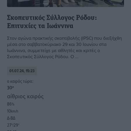
Σκοπευτικός Σύλλογος Ρόδου:
Επιτυχίες τα Ιωάννινα
Στον αγώνα πρακτικής σκοποβολής (IPSC) που διεξήχθη
μέσα στο σαββατοκύριακο 29 και 30 Ιουνίου στα
Ιωάννινα, συμμετείχε με αθλητές και κριτές ο
Σκοπευτικός Σύλλογος Ρόδου. Ο ...
01.07.24, 15:23
o καιρός τώρα:
30
°
αίθριος καιρός
86
%
10
km/h
Δ-ΒΔ
27
29
°/
°