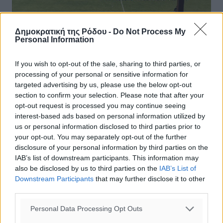
Δημοκρατική της Ρόδου -
Do Not Process My
Personal Information
If you wish to opt-out of the sale, sharing to third parties, or
processing of your personal or sensitive information for
Ιάλυσος : Σήκωσαν τα μανίκια,
targeted advertising by us, please use the below opt-out
section to confirm your selection. Please note that after your
ανανέωσαν με τρεις
opt-out request is processed you may continue seeing
interest-based ads based on personal information utilized by
Παρότι δεν έχουν προχωρήσει ακόμα στην
us or personal information disclosed to third parties prior to
οριστικοποίηση της σύνθεσης του διοικητικού του νέου
your opt-out. You may separately opt-out of the further
διοικητικού σχήματος του συλλόγου, κάτι που
disclosure of your personal information by third parties on the
αναμένεται να γίνει εντός της τρέχουσας ...
IAB’s list of downstream participants. This information may
also be disclosed by us to third parties on the
IAB’s List of
01.07.24, 16:47
Downstream Participants
that may further disclose it to other
third parties.
Personal Data Processing Opt Outs