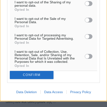
I want to opt-out of the Sharing of my
personal data.
Opted In
I want to opt-out of the Sale of my
Personal Data.
Opted In
I want to opt-out of processing my
Personal Data for Targeted Advertising.
Opted In
I want to opt-out of Collection, Use,
Retention, Sale, and/or Sharing of my
Personal Data that Is Unrelated with the
Purposes for which it was collected.
Opted In
Πανελλήνιο Πρωτάθλημα Στίβου:
CONFIRM
Έλαμψαν οι Δωδεκανήσιοι στο Βόλο
Διεξήχθη το σαββατοκύριακο στο Πανεσσαλικό στάδιο
του Βόλου το Πανελλήνιο Πρωτάθλημα Στίβου Ανδρών-
Data Deletion
Data Access
Privacy Policy
Γυναικών και Κ23, με τη συμμετοχή των κορυφαίων
αθλητών και αθλητριών της ...