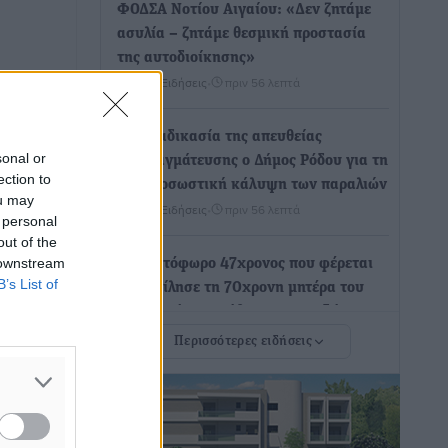
ΦΟΔΣΑ Νοτίου Αιγαίου: «Δεν ζητάμε
ασυλία – ζητάμε θεσμική προστασία
της αυτοδιοίκησης»
Τοπικές Ειδήσεις
•
πριν 56 λεπτά
Στη διαδικασία της απευθείας
sonal or
διαπραγμάτευσης ο Δήμος Ρόδου για τη
ection to
ναυαγοσωστική κάλυψη των παραλιών
ou may
Τοπικές Ειδήσεις
•
πριν 56 λεπτά
 personal
out of the
 downstream
Στο Αυτόφωρο 47χρονος που φέρεται
B’s List of
να απείλησε τη 70χρονη μητέρα του
όταν εκείνη αρνήθηκε να του δώσει
χρήματα για ναρκωτικά
Περισσότερες ειδήσεις
Τοπικές Ειδήσεις
•
πριν 57 λεπτά
Ασφαλιστικά μέτρα από το Ελληνικό
Δημόσιο κατά του 39χρονου για τις