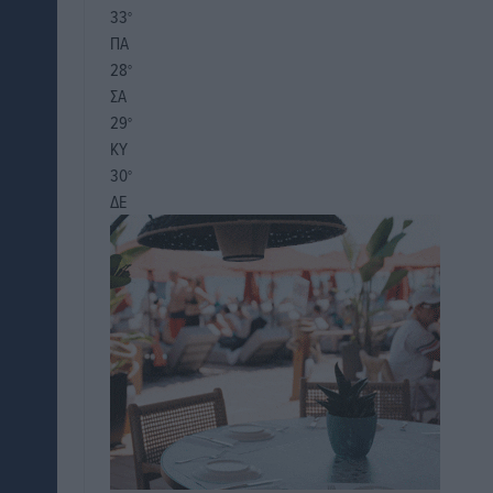
33
°
ΠΑ
28
°
ΣΑ
29
°
ΚΥ
30
°
ΔΕ