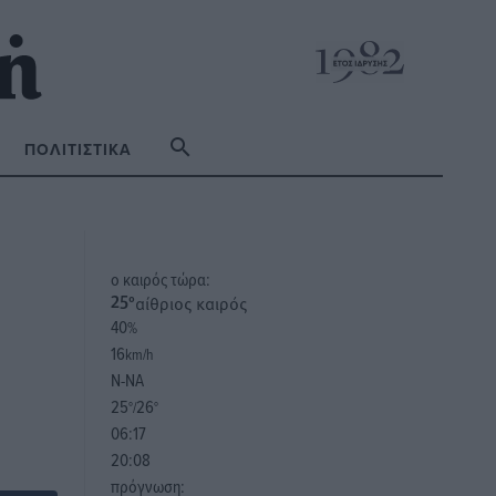
ΠΟΛΙΤΙΣΤΙΚΆ
o καιρός τώρα:
αίθριος καιρός
25
°
40
%
16
km/h
Ν-ΝΑ
25
26
°/
°
06:17
20:08
πρόγνωση: