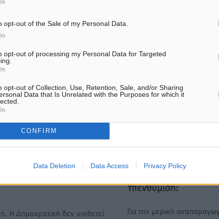
In
ε μας στο Google News ★ ↗
o opt-out of the Sale of my Personal Data.
In
ήστε
to opt-out of processing my Personal Data for Targeted
ing.
In
o opt-out of Collection, Use, Retention, Sale, and/or Sharing
ΙΑΒΑΣΕ ΕΠΙΣΗΣ
ersonal Data that Is Unrelated with the Purposes for which it
lected.
In
ΤΟΠΙΚΈΣ ΕΙΔΉΣΕΙΣ
ΤΟΠΙΚΈΣ ΕΙΔΉΣΕΙΣ
Το εκλογικό ρολόι του Μαξίμου
ΦΟΔΣΑ Νοτίου Αιγαίου: «
CONFIRM
χτυπά τέλη Μαΐου του 2027
ζητάμε ασυλία – ζητάμε θ
προστασία της αυτοδιοίκ
6.08.26 · 08:18
06.08.26 · 08:17
Data Deletion
Data Access
Privacy Policy
Υπενθύμιση:
Για την μερική αναπαραγωγ
ή. Η Δημοκρατική δεν υιοθετεί