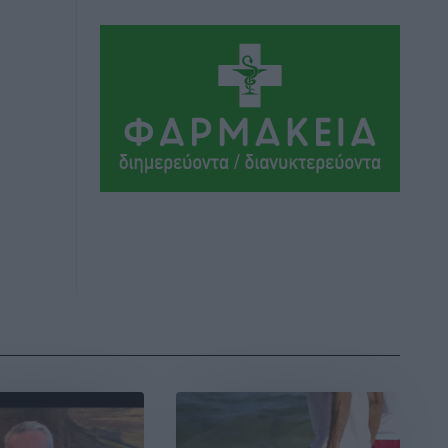
θύματος συκοφαντικής δυσφήμησης
Ρεπορτάζ
•
πριν 1 ώρα
Β. Καρνάβας: Το ΠΑΣΟΚ οργανώνεται
από τώρα για την εκλογική μάχη –
Επανεκκινούν οι τοπικές επιτροπές στα
Δωδεκάνησα
Τοπικές Ειδήσεις
•
πριν 1 ώρα
Ψηφιακό δίδυμο για τα δάση της
Ρόδου και 3D εκτύπωση 42 οικισμών
Τοπικές Ειδήσεις
•
πριν 1 ώρα
Ένα όνομα που ταιριάζει στην Ρόδο
Δημο-Κρίσεις
•
πριν 1 ώρα
Όταν τα γεγονότα απαντούν στα
σενάρια