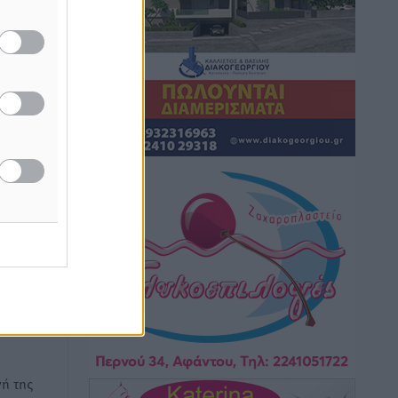
δολιοφθορές στο Radar Ατάβυρου
Τοπικές Ειδήσεις
•
πριν 58 λεπτά
Το πρώτο «βραχιολάκι» στα
Δωδεκάνησα ανοίγει την πόρτα της
φυλακής για τον 68χρονο πρώην
τραπεζικό στο σκάνδαλο της
Εμπορικής
Τοπικές Ειδήσεις
•
πριν 60 λεπτά
Δεν
Ασφαλείς προορισμοί η Ρόδος και η
εσμική
Κως στη διεθνή τουριστική αγορά
ησης»
Τοπικές Ειδήσεις
•
πριν 1 ώρα
Δεν πέφτει καρφίτσα στα πανηγύρια!
Τοπικές Ειδήσεις
•
πριν 1 ώρα
ή της