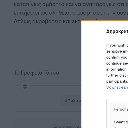
καταπίνεις αμάσητο και να αναπαράγεις ότι 
επιτήδειοι ως αλήθεια, όμως μ’ αυτή την συντ
Απλώς ακροβατείς και εκτίθεσαι!
Δημοκρατ
If you wish 
sensitive in
confirm you
continue se
information 
Το Γραφείο Τύπου
further disc
participants
Downstream 
#Πολιτική
#Καραγιάννη
Persona
I want t
Δείτε περισσότερα άρθρα μας στα αποτελέσ