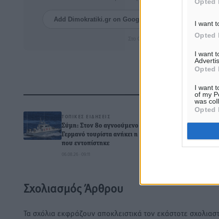
Opted 
Add Dimokratiki.gr on Google ↗
Ακολουθήστ
I want t
Opted 
Στο Google News πατήστε ★ Ακολουθ
I want 
Advertis
Opted 
I want t
Δ
of my P
was col
Opted 
ΤΟΠΙΚΈΣ ΕΙΔΉΣΕΙΣ
Σύμη: Στον 8ο αγνοούμενο
Γερμανό τουρίστα ανήκει η σορός
που εντοπίστηκε
0
06.08.26 · 09:11
Σχολιασμός Άρθρου
Τα σχόλια εκφράζουν αποκλειστικά τον εκάστοτε σχολιαστ