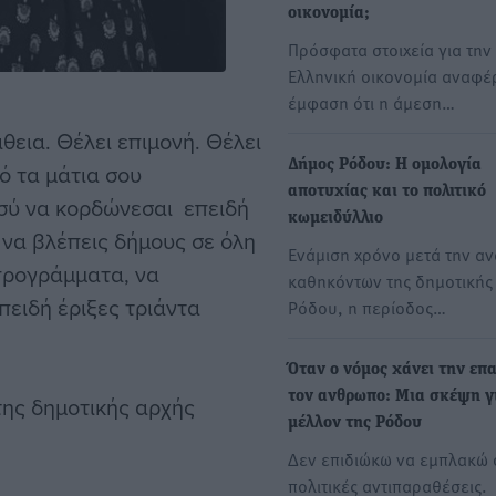
ουμε τουλάχιστον μία
οικονομία;
Κατάφερε να κάνει τους
Πρόσφατα στοιχεία για την
Ελληνική οικονομία αναφέ
έμφαση ότι η άμεση…
θεια. Θέλει επιμονή. Θέλει
Δήμος Ρόδου: Η ομολογία
ό τα μάτια σου
αποτυχίας και το πολιτικό
εσύ να κορδώνεσαι επειδή
κωμειδύλλιο
να βλέπεις δήμους σε όλη
Ενάμιση χρόνο μετά την α
προγράμματα, να
καθηκόντων της δημοτικής
πειδή έριξες τριάντα
Ρόδου, η περίοδος…
Όταν ο νόμος χάνει την επ
τον ανθρωπο: Μια σκέψη γ
της δημοτικής αρχής
μέλλον της Ρόδου
Δεν επιδιώκω να εμπλακώ 
πολιτικές αντιπαραθέσεις.