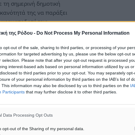
 τη σημερινή δημοτική
ικανότητά της να παράξει
ες χρηματοδοτήσεις
ί απλώς τους κουνάνε το
ική της Ρόδου -
Do Not Process My Personal Information
ς, η ασχήμια του αστικού
ίων, η Ακάβη Το
to opt-out of the sale, sharing to third parties, or processing of your per
formation for targeted advertising by us, please use the below opt-out s
στιγμή στο νησί είναι
r selection. Please note that after your opt-out request is processed y
υστηματική εμπέδωση της
eing interest-based ads based on personal information utilized by us or
disclosed to third parties prior to your opt-out. You may separately opt-
ν πολιτών στις μειωμένες,
losure of your personal information by third parties on the IAB’s list of
το αίσθημα της ματαίωσης
. This information may also be disclosed by us to third parties on the
IA
Participants
that may further disclose it to other third parties.
l Data Processing Opt Outs
δου θα έπρεπε να είναι το
o opt-out of the Sharing of my personal data.