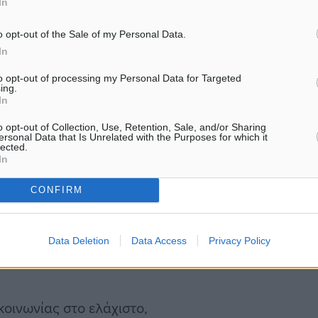
In
μοτική αρχή έχει
 το νησί, έχει κατορθώσει
o opt-out of the Sale of my Personal Data.
ον έχει χαθεί κάθε μέτρο
In
to opt-out of processing my Personal Data for Targeted
ing.
In
το σημείο να χειροκροτεί
o opt-out of Collection, Use, Retention, Sale, and/or Sharing
 ένας παλιός θάλαμος του
ersonal Data that Is Unrelated with the Purposes for which it
lected.
τίσαμε τον Κολοσσό της
In
ς «ψιλοασφαλτοστρώσεις»
CONFIRM
ατάκι εκεί, στη μέση του
ος της μικροπολιτικής σε
 πλακόστρωση με αισθητική
Data Deletion
Data Access
Privacy Policy
κοινωνίας στο ελάχιστο,