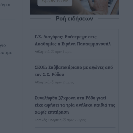
νάγκη
Ροή ειδήσεων
Γ.Σ. Διαγόρας: Επέστρεψε στις
γιο
Ακαδημίες η Ειρήνη Παπαεμμανουήλ
νοούμε
Αθλητικά
•
πριν 1 ώρα
ΣΚΟΕ: Σαββατοκύριακο με αγώνες από
τον Σ.Σ. Ρόδου
Αθλητικά
•
πριν 2 ώρες
Συνελήφθη 37χρονη στη Ρόδο γιατί
είχε αφήσει τα τρία ανήλικα παιδιά της
χωρίς επιτήρηση
Τοπικές Ειδήσεις
•
πριν 2 ώρες