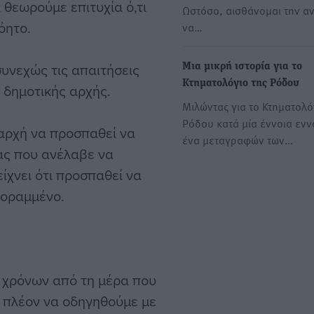
 θεωρούμε επιτυχία ό,τι
Ωστόσο, αισθάνομαι την α
όητο.
να…
υνεχώς τις απαιτήσεις
Μια μικρή ιστορία για το
Κτηματολόγιο της Ρόδου
 δημοτικής αρχής.
Μιλώντας για το Κτηματολό
Ρόδου κατά μία έννοια εν
 αρχή να προσπαθεί να
ένα μεταγραφών των…
ας που ανέλαβε να
είχνει ότι προσπαθεί να
κοραμμένο.
 χρόνων από τη μέρα που
 πλέον να οδηγηθούμε με