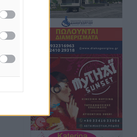
Γ.Σ. Διαγόρας: Εντατική προετοιμασία
και επιστροφή Ρίζου στις Ακαδημίες
Αθλητικά
•
πριν 3 ώρες
Εθνική Ανδρών: Ραντεβού στο Telekom
Center Athens
Αθλητικά
•
πριν 3 ώρες
ΕΠΟ: Απέσυρε τη στήριξή της στην
υποψηφιότητα του Ινφαντίνο
Αθλητικά
•
πριν 3 ώρες
Φοίβος Κω: Το «ευχαριστώ» για το 9ο
Kos 3X3 Basketball Festival
Αθλητικά
•
πριν 3 ώρες