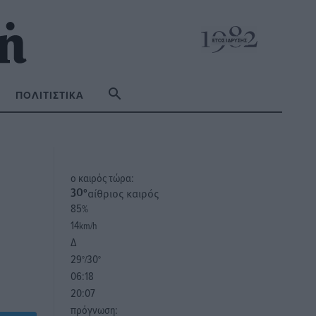
ΠΟΛΙΤΙΣΤΙΚΆ
o καιρός τώρα:
αίθριος καιρός
30
°
85
%
14
km/h
Δ
29
30
°/
°
06:18
20:07
πρόγνωση: