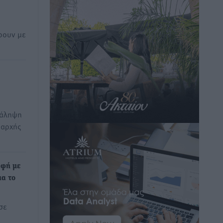
ρουν με
νάληψη
 αρχής
αφή με
ια το
σε