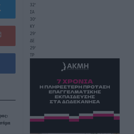
32
°
ΣΑ
30
°
ΚΥ
29
°
ΔΕ
29
°
ΤΡ
ρας:
 σήμα