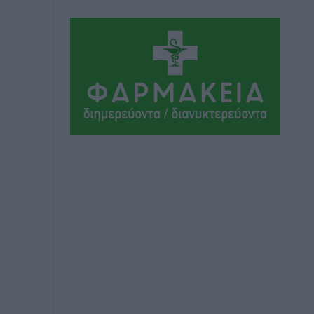
Αεροδρόμιο «Διαγόρας»
Τοπικές Ειδήσεις
•
πριν 4 ώρες
Αντώνης Καμπουράκης: «Ένα
σπουδαίο έργο πολιτισμού για τη Ρόδο,
που σχεδιάσαμε και εξασφαλίσαμε τη
χρηματοδότησή του, γίνεται
πραγματικότητα»
Τοπικές Ειδήσεις
•
πριν 4 ώρες
Στο Α΄ Νεκροταφείο το μνημόσυνο για
τον έναν χρόνο από τον θάνατο της
Λένας Σαμαρά
Ειδήσεις
•
πριν 5 ώρες
Κυριάκος Μητσοτάκης: Ανάσα στα
Χανιά, αλλά με το βλέμμα στη ΔΕΘ και