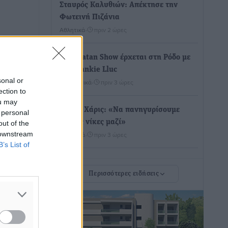
Σταυρός Καλυθιών: Απέκτησε την
Φωτεινή Πιζάνια
Αθλητικά
•
πριν 2 ώρες
Το Yucatan Show έρχεται στη Ρόδο με
τον Frankie Lluc
sonal or
Πολιτιστικά
•
πριν 3 ώρες
ection to
ou may
Σι Τζέι Χάρις: «Να πανηγυρίσουμε
 personal
πολλές νίκες μαζί»
out of the
 downstream
Αθλητικά
•
πριν 3 ώρες
B’s List of
Ροδήλιος: Ο απολογισμός από το
Περισσότερες ειδήσεις
Πανελλήνιο Πρωτάθλημα Πίστας
Αθλητικά
•
πριν 3 ώρες
Διαγόρας: Μετεγγραφικό ντεμαράζ
Αθλητικά
•
πριν 3 ώρες