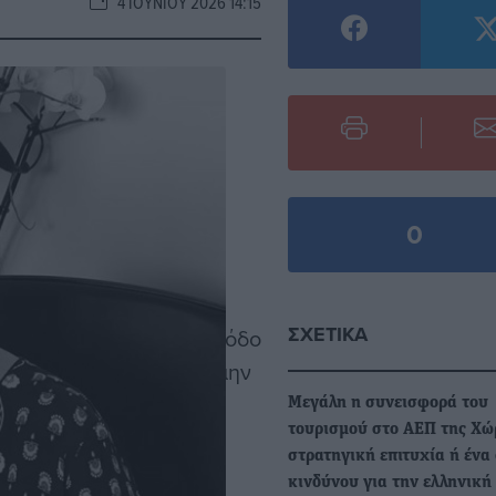
4 ΙΟΥΝΊΟΥ 2026 14:15
0
τευγμα της δημοτικής
ΣΧΕΤΙΚΆ
αφήνει πίσω της. Μια Ρόδο
ν περιμένει τίποτα, να μην
Μεγάλη η συνεισφορά του
τουρισμού στο ΑΕΠ της Χώ
στρατηγική επιτυχία ή ένα
α για το έργο της
κινδύνου για την ελληνική