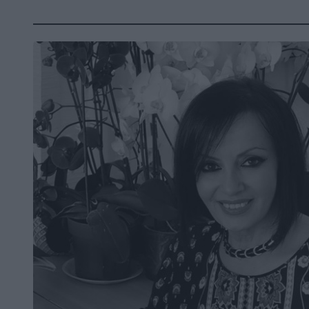
Η “κουλτούρα του τίποτα” το μεγαλύτερο επί
αρχής Κολιάδη. Η χειρότερη κληρονομιά που 
που “εκπαιδεύεται” για να παραιτείται, να μη
ονειρεύεται…
Να είμαστε δίκαιοι. Αφού τόσα λέμε κάθε μέρ