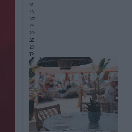
31
°
ΣΑ
30
°
ΚΥ
29
°
ΔΕ
29
°
ΤΡ