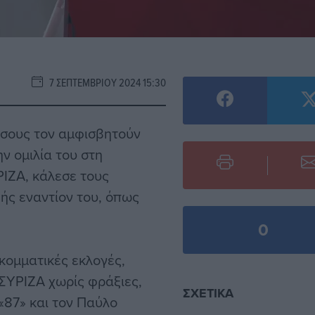
7 ΣΕΠΤΕΜΒΡΊΟΥ 2024 15:30
σους τον αμφισβητούν
ν ομιλία του στη
ΡΙΖΑ, κάλεσε τους
ς εναντίον του, όπως
0
ομματικές εκλογές,
ο ΣΥΡΙΖΑ χωρίς φράξιες,
ΣΧΕΤΙΚΆ
«87» και τον Παύλο