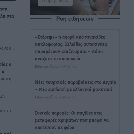
ταση
Ροή ειδήσεων
λα στα
«Στέρεψε» η αγορά από πινακίδες
υ
κυκλοφορίας: Χιλιάδες αυτοκίνητα
έφανου…
παραμένουν αταξινόμητα – Λύση
αναζητά το υπουργείο
ρίας ο
Ειδήσεις
•
πριν 40 λεπτά
 ο
ω τις
Νέες τουρκικές παραβιάσεις στο Αιγαίο
– Μία εμπλοκή με ελληνικά μαχητικά
λοι
Ειδήσεις
•
πριν 45 λεπτά
ιότητα
Γονικές παροχές: Οι παγίδες στις
μεταφορές χρημάτων που μπορεί να
κοστίσουν σε φόρο