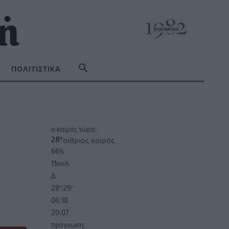
ΠΟΛΙΤΙΣΤΙΚΆ
o καιρός τώρα:
αίθριος καιρός
28
°
66
%
11
km/h
Δ
28
29
°/
°
06:18
20:07
πρόγνωση: