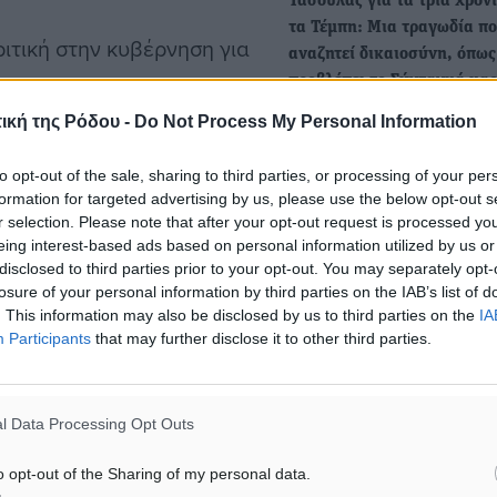
Τασούλας για τα τρία χρόν
τα Τέμπη: Mια τραγωδία π
ριτική στην κυβέρνηση για
αναζητεί δικαιοσύνη, όπως
προβλέπει το Σύνταγμά μα
Με αφορμή την συμπλήρω
ική της Ρόδου -
Do Not Process My Personal Information
τριών ετών από το σιδηρο
ισσότερους από ό,τι θα
δυστύχημα στα Τέμπη, ο…
σο θα φανταζόταν. Για δύο
to opt-out of the sale, sharing to third parties, or processing of your per
formation for targeted advertising by us, please use the below opt-out s
ριξης από τα ΜΜΕ και
r selection. Please note that after your opt-out request is processed y
Στ. Κασσελάκης: Αν η Αχτσ
. “Ναι θέλω να κυβερνήσω,
eing interest-based ads based on personal information utilized by us or
μού είχε πει «όνειρό μου η
disclosed to third parties prior to your opt-out. You may separately opt-
α”», υπογράμμισε.
καρέκλα» θα είχα κάνει πί
losure of your personal information by third parties on the IAB’s list of
Αποχωρήσαντες…
. This information may also be disclosed by us to third parties on the
IA
Participants
that may further disclose it to other third parties.
 να φωνάζει στη ΝΔ
Με ανάρτησή του στο X ο
προεδρος του ΣΥΡΙΖΑ, Στέ
ς “φύγε”», τόνισε.
Κασσελάκης, αναφέρεται σ
l Data Processing Opt Outs
χθεσινές (23/11/2023)…
o opt-out of the Sharing of my personal data.