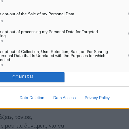
In
 “το παλιό έχει πεθάνει
νει ό,τι κάνει πάντα, θα
o opt-out of the Sale of my Personal Data.
 νέο να γεννηθεί»,
In
to opt-out of processing my Personal Data for Targeted
ing.
In
τον ΣΥΡΙΖΑ εμπόδισαν τον
o opt-out of Collection, Use, Retention, Sale, and/or Sharing
λαξε πολλά στη χώρα»,
ersonal Data that Is Unrelated with the Purposes for which it
lected.
In
CONFIRM
ν πιάσει στασίδι στα
 του ΣΥΡΙΖΑ, απαιτώντας
Data Deletion
Data Access
Privacy Policy
ζει», τόνισε,
 μου τις δυνάμεις για να