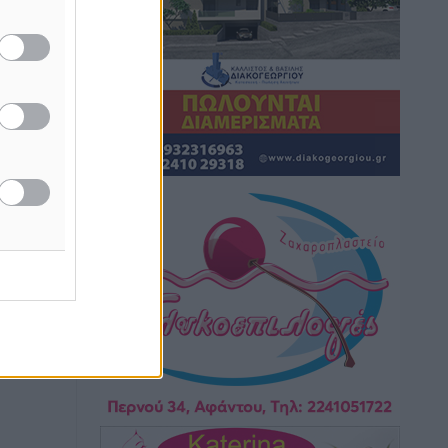
Ρόδος: Τραυματίστηκε 53χρονος
ναυτικός
Τοπικές Ειδήσεις
•
πριν 1 ώρα
Airbnb: Αυξημένα έσοδα στο β’ τρίμηνο
με «όχημα» το Μουντιάλ
Ειδήσεις
•
πριν 1 ώρα
Ενίσχυση των υπηρεσιών υγείας στο
αεροδρόμιο της Ρόδου: «Η πολιτική
βούληση είναι η ενίσχυση, όχι η
αφαίρεση»
Τοπικές Ειδήσεις
•
πριν 2 ώρες
Αρνείται τα πάντα ο 53χρονος
φερόμενος ως λογιστής και μιλά για
σκευωρία γνωστών μεταξύ τους