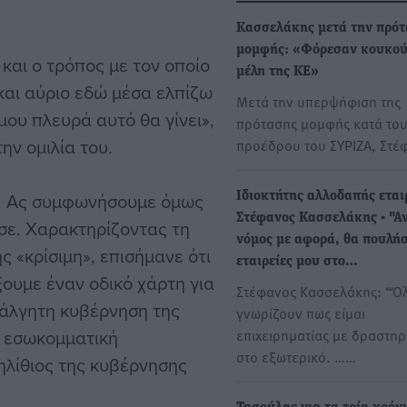
Κασσελάκης μετά την πρό
μομφής: «Φόρεσαν κουκού
 και ο τρόπος με τον οποίο
μέλη της ΚΕ»
και αύριο εδώ μέσα ελπίζω
Μετά την υπερψήφιση της
μου πλευρά αυτό θα γίνει»,
πρότασης μομφής κατά το
ην ομιλία του.
προέδρου του ΣΥΡΙΖΑ, Στ
. Ας συμφωνήσουμε όμως
Ιδιοκτήτης αλλοδαπής εται
Στέφανος Κασσελάκης - "Αν
ισε. Χαρακτηρίζοντας τη
νόμος με αφορά, θα πουλήσ
 «κρίσιμη», επισήμανε ότι
εταιρείες μου στο…
ξουμε έναν οδικό χάρτη για
Στέφανος Κασσελάκης: “Ό
νάλγητη κυβέρνηση της
γνωρίζουν πως είμαι
α εσωκομματική
επιχειρηματίας με δραστηρ
στο εξωτερικό. ……
ηλίθιος της κυβέρνησης