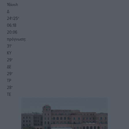
16
km/h
Δ
24
25
°/
°
06:18
20:06
πρόγνωση:
31
°
ΚΥ
29
°
ΔΕ
29
°
ΤΡ
28
°
ΤΕ