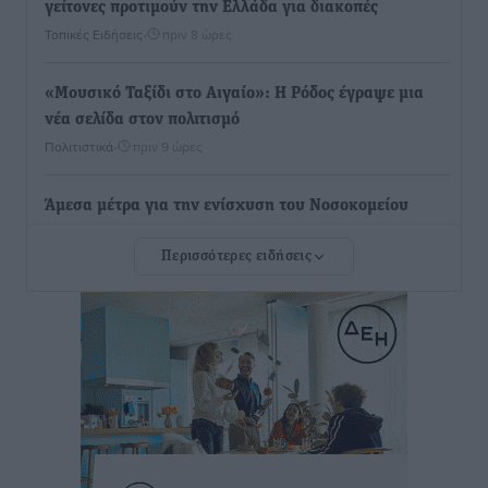
γείτονες προτιμούν την Ελλάδα για διακοπές
Τοπικές Ειδήσεις
•
πριν 8 ώρες
«Μουσικό Ταξίδι στο Αιγαίο»: Η Ρόδος έγραψε μια
νέα σελίδα στον πολιτισμό
Πολιτιστικά
•
πριν 9 ώρες
Άμεσα μέτρα για την ενίσχυση του Νοσοκομείου
Ρόδου και αντιμετώπιση των ελλείψεων προσωπικού
Περισσότερες ειδήσεις
ανακοίνωσε ο Άδωνις Γεωργιάδης
Τοπικές Ειδήσεις
•
πριν 9 ώρες
Iατρικός Σύλλογος Ροδου προς Α. Γεωργιάδη:
Στρατηγικές Προτάσεις για την Ενίσχυση της
Δημόσιας Υγείας στη Νησιωτική Ελλάδα και στα
Νοσοκομεία της Γ΄ Ζώνης
Τοπικές Ειδήσεις
•
πριν 9 ώρες