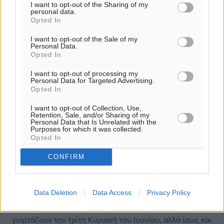
I want to opt-out of the Sharing of my
personal data.
Opted In
I want to opt-out of the Sale of my
Personal Data.
Opted In
I want to opt-out of processing my
Personal Data for Targeted Advertising.
Opted In
I want to opt-out of Collection, Use,
Retention, Sale, and/or Sharing of my
Personal Data that Is Unrelated with the
Purposes for which it was collected.
Opted In
CONFIRM
Έχει κι εκείνος την Παγκόσμια Ημέρα
του κι ας μην το ξέρει
Data Deletion
Data Access
Privacy Policy
Δισεκατομμύρια μπαμπάδες σε όλον τον πλανήτη
γιορτάζουν την τρίτη Κυριακή του Ιουνίου, αλλά ίσως και