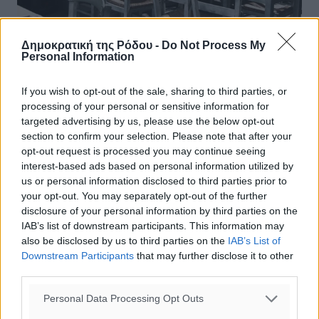
Δημοκρατική της Ρόδου -
Do Not Process My
Personal Information
If you wish to opt-out of the sale, sharing to third parties, or
processing of your personal or sensitive information for
targeted advertising by us, please use the below opt-out
section to confirm your selection. Please note that after your
opt-out request is processed you may continue seeing
Σε κρίση εστίαση και εμπόριο:
interest-based ads based on personal information utilized by
Κώδωνας κινδύνου από τους φορείς
us or personal information disclosed to third parties prior to
your opt-out. You may separately opt-out of the further
Στην εκπομπή «MEGA Σαββατοκύριακο» μίλησαν οι κ.κ.
disclosure of your personal information by third parties on the
Γιάννης Τσάκος, πρόεδρος Πανελλήνιας Τουριστικής
IAB’s list of downstream participants. This information may
Ένωσης Εστιατόρων, και Γιώργος Καρανίκας, πρόεδρος
also be disclosed by us to third parties on the
IAB’s List of
Εθνικής Συνομοσπονδίας ...
Downstream Participants
that may further disclose it to other
third parties.
21.06.20, 12:07
Personal Data Processing Opt Outs