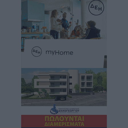
στην Κω
Τοπικές Ειδήσεις
•
πριν 10 ώρες
Αυτοκίνητο μπήκε παράνομα σε μονόδρομο στο
Μαστιχάρι – Αναποδογύρισε όχημα με μητέρα και
5χρονο παιδί
Τοπικές Ειδήσεις
•
πριν 10 ώρες
“Η Ευρώπη αντιμετώπιζε το προσφυγικό σαν ταινία
τρόμου” – Η συγκλονιστική μαρτυρία της Χαρούλας
Γιασιράνη στον RV για τα γεγονότα που οδήγησαν στο
Σύμφωνο της Λέρου
Τοπικές Ειδήσεις
•
πριν 10 ώρες
Συναυλία με τον Γιάννη Κότσιρα στις 21 Αυγούστου
Πολιτιστικά
•
πριν 10 ώρες
Έκτακτη συνεδρίαση της Δημοτικής Επιτροπής Ρόδου