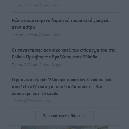
Τοπικές Ειδήσεις
•
πριν 9 ώρες
Νέο ανακαινισμένο δημοτικό τουριστικό γραφείο
στην Πάτμο
Τοπικές Ειδήσεις
•
πριν 9 ώρες
Οι συναντήσεις που είχε κατά την επίσκεψη του στη
Ρόδο ο Πρέσβης της Βραζιλίας στην Ελλάδα
Τοπικές Ειδήσεις
•
πριν 10 ώρες
Γερμανική αγορά: Έλλειψη προσιτών ξενοδοχείων
απειλεί τη ζήτηση για πακέτα διακοπών – Στο
επίκεντρο και η Ελλάδα
Ειδήσεις
•
πριν 10 ώρες
Περισσότερες ειδήσεις
Νέο ξενοδοχείο στη Ρόδο για την H Hotels –
Χατζηλαζάρου – Προχωρά καινούργιο ξενοδοχείο