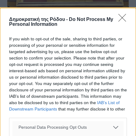
Δημοκρατική της Ρόδου -
Do Not Process My
Personal Information
Μητσοτάκης: Δε θέλουμε ούτε
μπαχαλάκηδες λευκών κολάρων, ούτε
If you wish to opt-out of the sale, sharing to third parties, or
μπαχαλάκηδες στα πανεπιστήμια
processing of your personal or sensitive information for
targeted advertising by us, please use the below opt-out
“Καμία φορά κάνουν λάθη και οι δημοσιογράφοι των
section to confirm your selection. Please note that after your
Financial Times”, είπε ο πρωθυπουργός απαντώντας σε
opt-out request is processed you may continue seeing
ερώτηση Τσίπρα για τον ποινικό κώδικα και για τη
interest-based ads based on personal information utilized by
δέσμευση ...
us or personal information disclosed to third parties prior to
your opt-out. You may separately opt-out of the further
22.11.19, 12:43
disclosure of your personal information by third parties on the
IAB’s list of downstream participants. This information may
also be disclosed by us to third parties on the
IAB’s List of
Downstream Participants
that may further disclose it to other
third parties.
Personal Data Processing Opt Outs