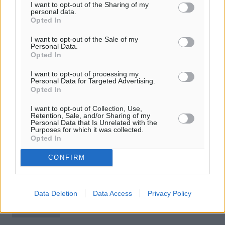
I want to opt-out of the Sharing of my
personal data.
Opted In
I want to opt-out of the Sale of my
Personal Data.
Opted In
I want to opt-out of processing my
Personal Data for Targeted Advertising.
Opted In
I want to opt-out of Collection, Use,
Retention, Sale, and/or Sharing of my
Προσφυγικό: «Φουρτούνα» στα νησιά
Personal Data that Is Unrelated with the
Purposes for which it was collected.
από τις εξαγγελίες
Opted In
Κλιμακώνεται η αντίδραση των τοπικών κοινωνιών στα
CONFIRM
νησιά μετά τις εξαγγελίες της κυβέρνησης, την ίδια
στιγμή που ο αριθμός όσων διαμένουν στη Μόρια
ξεπέρασε κάθε προηγούμενο ...
Data Deletion
Data Access
Privacy Policy
22.11.19, 12:38