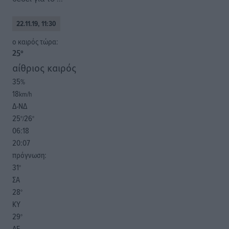
22.11.19, 11:30
o καιρός τώρα:
25
°
αίθριος καιρός
35
%
18
km/h
Δ-ΝΔ
25
26
°/
°
06:18
20:07
πρόγνωση:
31
°
ΣΑ
28
°
ΚΥ
29
°
ΔΕ