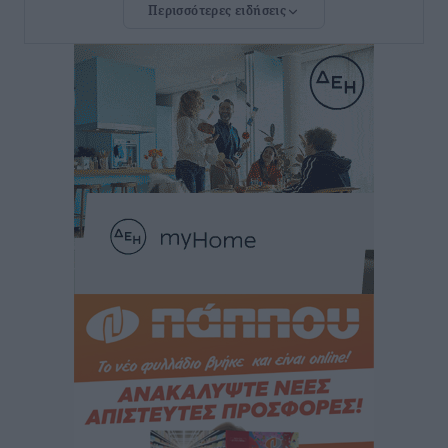
Περισσότερες ειδήσεις
ΣΕΤΕ: Σημαντική θεσμική εξέλιξη η ΚΥΑ για το ΕΧΠ
για τον τουρισμό
Ειδήσεις
•
πριν 4 ώρες
Γ. Χατζημάρκος: “Δύο μεγάλες δεσμεύσεις
Γεωργιάδη” – Κίνητρα για τους γιατρούς των νησιών
και συνεργασία Ρόδου με το Αττικόν για το
Ακτινοθεραπευτικό
Τοπικές Ειδήσεις
•
πριν 4 ώρες
Σούπερ μάρκετ: Διευρύνεται η εθνική πρωτοβουλία
για τις τιμές – Eρχονται νέες συμμετοχές εταιρειών
Ειδήσεις
•
πριν 4 ώρες
Συνελήφθησαν έξι άτομα για ηχορύπανση από
καταστήματα στο Νότιο Αιγαίο
Τοπικές Ειδήσεις
•
πριν 5 ώρες