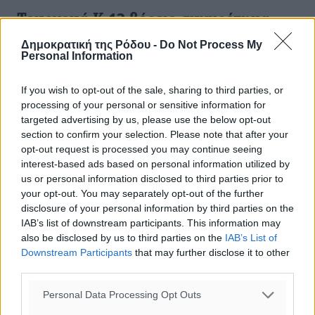
Τουρνουά Κ-12 βόρειο συγκρότημα:
Σαββατοκύριακο με δράση
Δημοκρατική της Ρόδου -
Do Not Process My
Personal Information
Μέσα στο σαββατοκύριακο θα διεξαχθούν οι
αναμετρήσεις του τουρνουά Κ-12 στο βόρειο
If you wish to opt-out of the sale, sharing to third parties, or
συγκρότημα, που αφορούν την 1η και 3η αγωνιστική, με
processing of your personal or sensitive information for
την ΕΠΣΔ να ανακοινώνει το αγωνιστικό ...
targeted advertising by us, please use the below opt-out
section to confirm your selection. Please note that after your
07.11.19, 17:18
opt-out request is processed you may continue seeing
interest-based ads based on personal information utilized by
us or personal information disclosed to third parties prior to
your opt-out. You may separately opt-out of the further
disclosure of your personal information by third parties on the
IAB’s list of downstream participants. This information may
also be disclosed by us to third parties on the
IAB’s List of
Downstream Participants
that may further disclose it to other
third parties.
Personal Data Processing Opt Outs