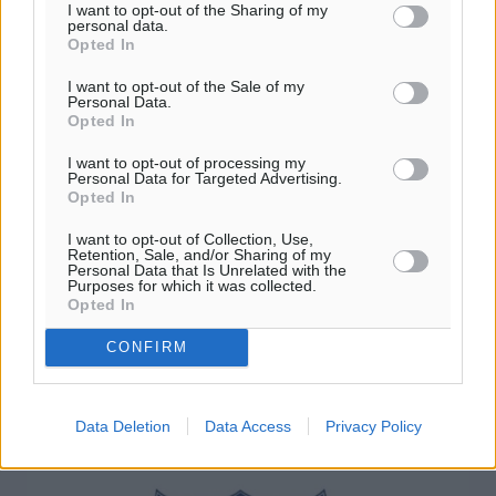
I want to opt-out of the Sharing of my
personal data.
Opted In
I want to opt-out of the Sale of my
Personal Data.
Opted In
I want to opt-out of processing my
Τουρνουά Κ-8 και Κ-10 βόρειο
Personal Data for Targeted Advertising.
Opted In
συγκρότημα: Κυριακή στο Ζηπάρι
I want to opt-out of Collection, Use,
Ανακοινώθηκαν από την ΕΠΣΔ οι αναμετρήσεις της 2ης
Retention, Sale, and/or Sharing of my
αγωνιστικής των τουρνουά Κ-10 και Κ-8 του βορείου
Personal Data that Is Unrelated with the
Purposes for which it was collected.
συγκροτήματος, με τα παιχνίδια να διεξάγονται την
Opted In
Κυριακή στο γήπεδο ...
CONFIRM
07.11.19, 17:17
Data Deletion
Data Access
Privacy Policy