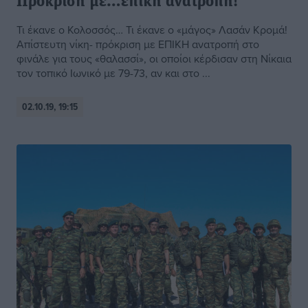
Πρόκριση με…επική ανατροπή!
Τι έκανε ο Κολοσσός… Τι έκανε ο «μάγος» Λασάν Κρομά!
Απίστευτη νίκη- πρόκριση με ΕΠΙΚΗ ανατροπή στο
φινάλε για τους «θαλασσί», οι οποίοι κέρδισαν στη Νίκαια
τον τοπικό Ιωνικό με 79-73, αν και στο ...
02.10.19, 19:15