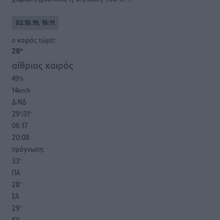
02.10.19, 16:11
o καιρός τώρα:
28
°
αίθριος καιρός
49
%
14
km/h
Δ-ΝΔ
29
31
°/
°
06:17
20:08
πρόγνωση:
33
°
ΠΑ
28
°
ΣΑ
29
°
ΚΥ