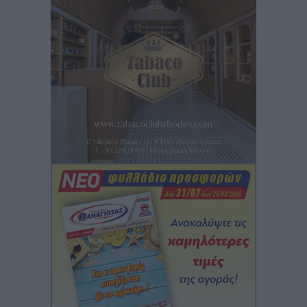
Έκτακτο επίδομα παιδιού: Έως 10 Αυγούστου η
προθεσμία για ΑΦΜ – Ποιοι πάνε ταμείο
Ειδήσεις
•
πριν 1 ώρα
ASTYBUS: 27.642 διαδρομές στην Αστυπάλαια – Το
«έξυπνο» μοντέλο μετακίνησης που έγινε μέρος της
καθημερινότητας
Τοπικές Ειδήσεις
•
πριν 2 ώρες
Ερώτηση Μπελέρη σε Κομισιόν για τη δημιουργία
«σύγχρονου Ευρωπαϊκού Ταμείου Αντιμετώπισης
Φυσικών Καταστροφών»
Ειδήσεις
•
πριν 3 ώρες
Έκκληση γονέων για να λειτουργήσει ο
Βρεφονηπιακός Σταθμός Κάσου
Τοπικές Ειδήσεις
•
πριν 3 ώρες