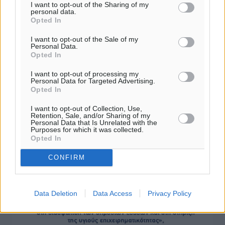
I want to opt-out of the Sharing of my
personal data.
Opted In
ΕΠΣΔ: Ενημέρωση για την Μικτή
I want to opt-out of the Sale of my
Personal Data.
Ομάδα Κ-12
Opted In
Με ανακοίνωση στην επίσημη ιστοσελίδα της η ΕΠΣΔ,
I want to opt-out of processing my
ενημέρωσε τις ομάδες για τον τρόπο που θα επιλέξουν
Personal Data for Targeted Advertising.
ποδοσφαιριστές τους, για τις προπονήσεις- προεπιλογής
Opted In
της Μικτής Ομάδας ...
I want to opt-out of Collection, Use,
Retention, Sale, and/or Sharing of my
Personal Data that Is Unrelated with the
02.10.19, 17:58
Purposes for which it was collected.
Opted In
CONFIRM
Data Deletion
Data Access
Privacy Policy