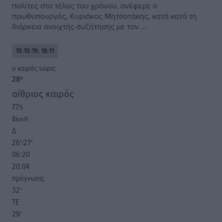
πολίτες στο τέλος του χρόνου, ανέφερε ο
πρωθυπουργός, Κυριάκος Μητσοτάκης, κατά κατά τη
διάρκεια ανοιχτής συζήτησης με τον ...
10.10.19, 16:11
o καιρός τώρα:
28
°
αίθριος καιρός
77
%
8
km/h
Δ
26
27
°/
°
06:20
20:04
πρόγνωση:
32
°
ΤΕ
29
°