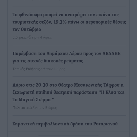
Το φθινόπωρο μπορεί να ανατρέψει την εικόνα της
τουριστικής σεζόν, 19,3% πάνω οι αεροπορικές θέσεις
τον Οκτώβριο
Ειδήσεις
•
πριν 4 ώρες
Παρέμβαση του Δημάρχου Λέρου προς τον ΔΕΔΔΗΕ
για τις συχνές διακοπές ρεύματος
Τοπικές Ειδήσεις
•
πριν 4 ώρες
Αύριο στις 20.30 στο Θέατρο Μεσαιωνικής Τάφρου η
ξεχωριστή παιδική θεατρική παράσταση “Η Ελσα και
Το Μαγικό Στέμμα “
Πολιτιστικά
•
πριν 5 ώρες
Σημαντική περιβαλλοντική δράση του Ροταριανού
Ομίλου Ρόδου στο πλαίσιο του Δικτύου Αλς-ΣΟΣ