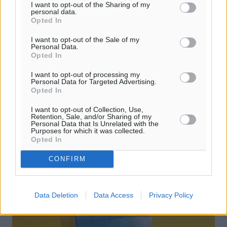
I want to opt-out of the Sharing of my
personal data.
Opted In
I want to opt-out of the Sale of my
Personal Data.
Opted In
I want to opt-out of processing my
Personal Data for Targeted Advertising.
Opted In
Άγιος Ισίδωρος: Ανακοίνωσε Καπέσιο
I want to opt-out of Collection, Use,
Retention, Sale, and/or Sharing of my
Personal Data that Is Unrelated with the
Στην περαιτέρω ενίσχυση του έμψυχου δυναμικού του
Purposes for which it was collected.
προχώρησε ο Άγιος Ισίδωρος, ενόψει της συμμετοχής
Opted In
του στο νέο πρωτάθλημα της Β’ Κατηγορίας. Η ομάδα
του Γιάννη Κρητικού ...
CONFIRM
10.10.19, 16:52
Data Deletion
Data Access
Privacy Policy