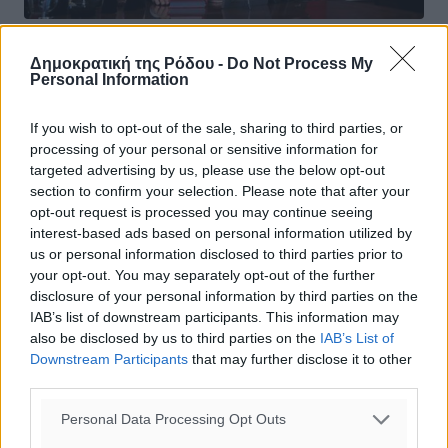
Προς νέα ανατροπή των ισορροπιών
Δημοκρατική της Ρόδου -
Do Not Process My
Personal Information
στην Ανατολική Μεσόγειο-Του Γαβριήλ
Χαρίτου
If you wish to opt-out of the sale, sharing to third parties, or
processing of your personal or sensitive information for
Πώς η τουρκική επέμβαση στη Συρία μπορεί να
targeted advertising by us, please use the below opt-out
απειλήσει την συνοχή του άξονα Ελλάδας – Κύπρου –
section to confirm your selection. Please note that after your
Ισραήλ Το Γιομ Κιπούρ, η Ημέρα του Εξιλασμού, είναι η
opt-out request is processed you may continue seeing
σημαντικότερη ...
interest-based ads based on personal information utilized by
us or personal information disclosed to third parties prior to
10.10.19, 16:53
your opt-out. You may separately opt-out of the further
disclosure of your personal information by third parties on the
IAB’s list of downstream participants. This information may
also be disclosed by us to third parties on the
IAB’s List of
Downstream Participants
that may further disclose it to other
third parties.
Personal Data Processing Opt Outs